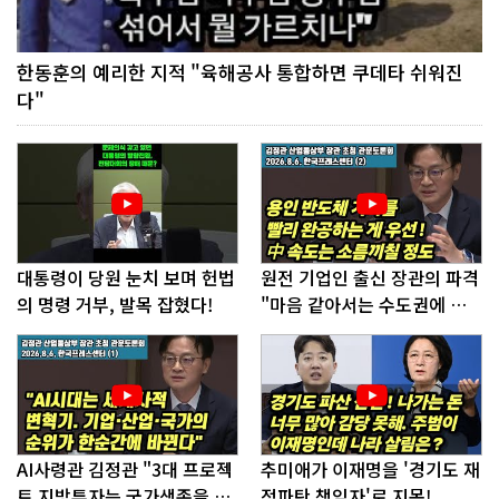
한동훈의 예리한 지적 "육해공사 통합하면 쿠데타 쉬워진
다"
대통령이 당원 눈치 보며 헌법
원전 기업인 출신 장관의 파격
의 명령 거부, 발목 잡혔다!
"마음 같아서는 수도권에 원
전 짓고싶다"
AI사령관 김정관 "3대 프로젝
추미애가 이재명을 '경기도 재
트 지방투자는 국가생존을 건
정파탄 책임자'로 지목!