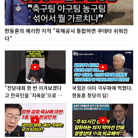
한동훈의 예리한 지적 "육해공사 통합하면 쿠데타 쉬워진
다"
"전당대회 한 번 이겨보겠다
국힘은 이미 극우파에 먹혔다.
고 전국민을 '지옥문'으로 밀
한동훈 창당이 답!
어!"