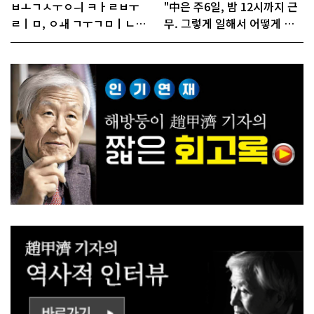
ㅂㅗㄱㅅㅜㅇㅢ ㅋㅏㄹㅂㅜ
"中은 주6일, 밤 12시까지 근
ㄹㅣㅁ, ㅇㅙ ㄱㅜㄱㅁㅣㄴㄷ
무. 그렇게 일해서 어떻게 경
ㅡㄹㅇㅣ ㄷㅏㅇㅎㅐㅇㅑ ㅎ
쟁하냐 반문하더라"
ㅏㄴㅏ?