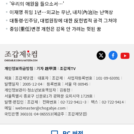
'우리의 애원을 들으소서…'
이재명 취임 1년…외교는 무난, 내치(內治)는 난맥상
대통령·민주당, 대법원장에 대한 反헌법적 공격 그쳐야
중임(重任)변경 개헌은 감옥 안 가려는 헛된 꿈
개인정보취급방침
기자 趙甲濟
조갑제TV
제호 : 조갑제닷컴
대표자 : 조갑제
사업자등록번호 : 101-09-63091
발행일자 : 2005-12-04
등록번호 : 서울 아 00945
개인정보관리·청소년보호책임자 : 김동현
서울특별시 종로구 신문로1가 광화문 오피시아 1729호
발행·편집인 : 조갑제
전화번호 : 02-722-9411~3
팩스 : 02-722-9414
메일 : webmaster@chogabje.com
국민은행 360101-04-065553(예금주 : 조갑제닷컴)
PC 버전