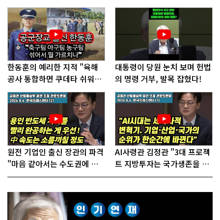
한동훈의 예리한 지적 "육해
대통령이 당원 눈치 보며 헌법
공사 통합하면 쿠데타 쉬워진
의 명령 거부, 발목 잡혔다!
다"
원전 기업인 출신 장관의 파격
AI사령관 김정관 "3대 프로젝
"마음 같아서는 수도권에 원
트 지방투자는 국가생존을 건
전 짓고싶다"
대전략"