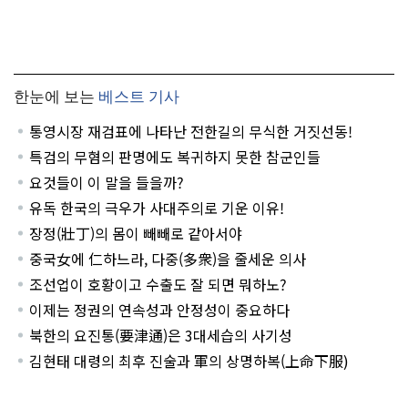
한눈에 보는
베스트 기사
통영시장 재검표에 나타난 전한길의 무식한 거짓선동!
특검의 무혐의 판명에도 복귀하지 못한 참군인들
요것들이 이 말을 들을까?
유독 한국의 극우가 사대주의로 기운 이유!
장정(壯丁)의 몸이 빼빼로 같아서야
중국女에 仁하느라, 다중(多衆)을 줄세운 의사
조선업이 호황이고 수출도 잘 되면 뭐하노?
이제는 정권의 연속성과 안정성이 중요하다
북한의 요진통(要津通)은 3대세습의 사기성
김현태 대령의 최후 진술과 軍의 상명하복(上命下服)