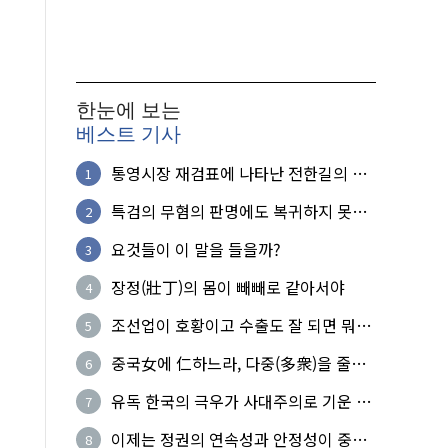
한눈에 보는
베스트 기사
통영시장 재검표에 나타난 전한길의 무
1
식한 거짓선동!
특검의 무혐의 판명에도 복귀하지 못한
2
참군인들
요것들이 이 말을 들을까?
3
장정(壯丁)의 몸이 빼빼로 같아서야
4
조선업이 호황이고 수출도 잘 되면 뭐하
5
노?
중국女에 仁하느라, 다중(多衆)을 줄세
6
운 의사
유독 한국의 극우가 사대주의로 기운 이
7
유!
이제는 정권의 연속성과 안정성이 중요
8