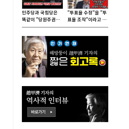
민주당과 국힘당은
"투표율 수정"을 "투
똑같이 "당원주권정
표율 조작"이라고 선
당"으로 전락했다!
동하는 참 나쁜 사람
들!