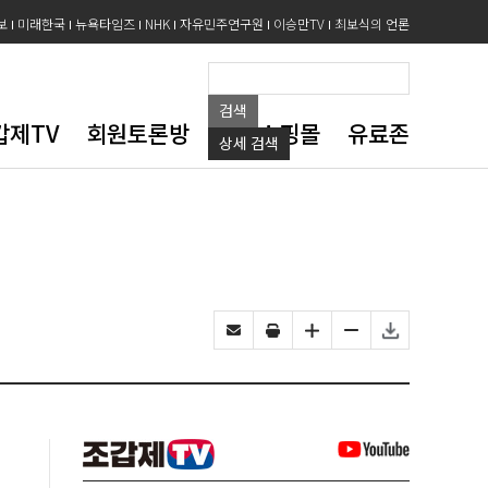
보
미래한국
뉴욕타임즈
NHK
자유민주연구원
이승만TV
최보식의 언론
검색
갑제TV
회원토론방
도서쇼핑몰
유료존
상세
검색