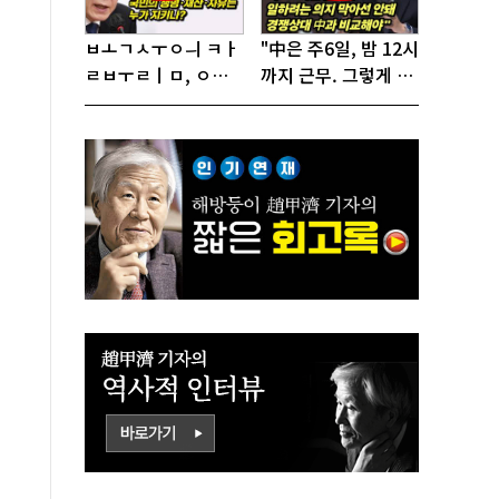
ㅂㅗㄱㅅㅜㅇㅢ ㅋㅏ
"中은 주6일, 밤 12시
ㄹㅂㅜㄹㅣㅁ, ㅇㅙ
까지 근무. 그렇게 일
ㄱㅜㄱㅁㅣㄴㄷㅡㄹ
해서 어떻게 경쟁하
ㅇㅣ ㄷㅏㅇㅎㅐㅇㅑ
냐 반문하더라"
ㅎㅏㄴㅏ?