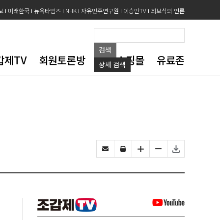
보
미래한국
뉴욕타임즈
NHK
자유민주연구원
이승만TV
최보식의 언론
검색
갑제TV
회원토론방
도서쇼핑몰
유료존
상세
검색