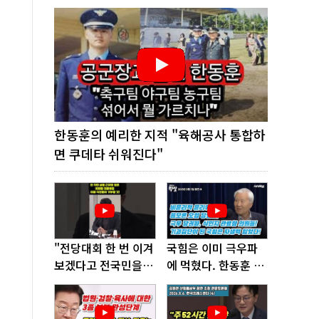
한동훈의 예리한 지적 "육해공사 통합하
면 쿠데타 쉬워진다"
"전당대회 한 번 이겨
국힘은 이미 극우파
보겠다고 전국민을
에 먹혔다. 한동훈 창
'지옥문'으로 밀어!"
당이 답!