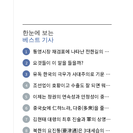
한눈에 보는
베스트 기사
통영시장 재검표에 나타난 전한길의 무
1
식한 거짓선동!
요것들이 이 말을 들을까?
2
유독 한국의 극우가 사대주의로 기운 이
3
유!
조선업이 호황이고 수출도 잘 되면 뭐하
4
노?
이제는 정권의 연속성과 안정성이 중요
5
하다
중국女에 仁하느라, 다중(多衆)을 줄세
6
운 의사
김현태 대령의 최후 진술과 軍의 상명하
7
복(上命下服)
북한의 요진통(要津通)은 3대세습의 사
8