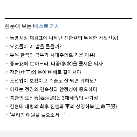
한눈에 보는
베스트 기사
통영시장 재검표에 나타난 전한길의 무식한 거짓선동!
요것들이 이 말을 들을까?
유독 한국의 극우가 사대주의로 기운 이유!
중국女에 仁하느라, 다중(多衆)을 줄세운 의사
장정(壯丁)의 몸이 빼빼로 같아서야
조선업이 호황이고 수출도 잘 되면 뭐하노?
이제는 정권의 연속성과 안정성이 중요하다
북한의 요진통(要津通)은 3대세습의 사기성
김현태 대령의 최후 진술과 軍의 상명하복(上命下服)
'우리의 애원을 들으소서…'