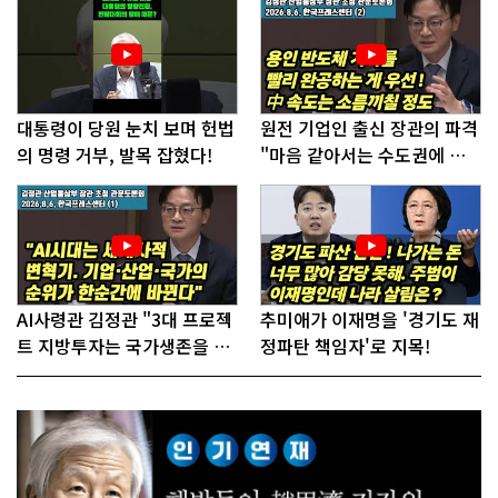
대통령이 당원 눈치 보며 헌법
원전 기업인 출신 장관의 파격
의 명령 거부, 발목 잡혔다!
"마음 같아서는 수도권에 원
전 짓고싶다"
AI사령관 김정관 "3대 프로젝
추미애가 이재명을 '경기도 재
트 지방투자는 국가생존을 건
정파탄 책임자'로 지목!
대전략"