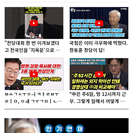
"전당대회 한 번 이겨보겠다
국힘은 이미 극우파에 먹혔다.
고 전국민을 '지옥문'으로 밀
한동훈 창당이 답!
어!"
ㅂㅗㄱㅅㅜㅇㅢ ㅋㅏㄹㅂㅜ
"中은 주6일, 밤 12시까지 근
ㄹㅣㅁ, ㅇㅙ ㄱㅜㄱㅁㅣㄴㄷ
무. 그렇게 일해서 어떻게 경
ㅡㄹㅇㅣ ㄷㅏㅇㅎㅐㅇㅑ ㅎ
쟁하냐 반문하더라"
ㅏㄴㅏ?