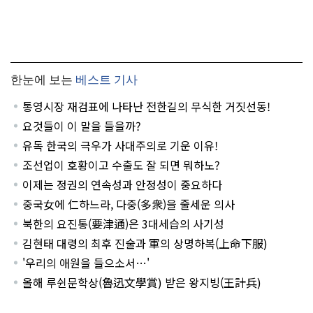
한눈에 보는
베스트 기사
통영시장 재검표에 나타난 전한길의 무식한 거짓선동!
요것들이 이 말을 들을까?
유독 한국의 극우가 사대주의로 기운 이유!
조선업이 호황이고 수출도 잘 되면 뭐하노?
이제는 정권의 연속성과 안정성이 중요하다
중국女에 仁하느라, 다중(多衆)을 줄세운 의사
북한의 요진통(要津通)은 3대세습의 사기성
김현태 대령의 최후 진술과 軍의 상명하복(上命下服)
'우리의 애원을 들으소서…'
올해 루쉰문학상(魯迅文學賞) 받은 왕지빙(王計兵)