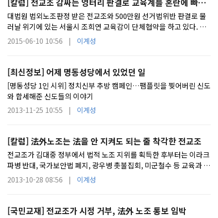
[칼럼] 전교조 감싸는 엉터리 판결로 교육계를 혼란에 빠트
린 민중기 판사를 퇴출시켜야
대법원 법외노조판정 받은 전교조와 500만원 선거법위반 판결로 물
러날 위기에 있는 서울시 조희연 교육감이 단체협약을 하고 있다. 대
한민국과 법을 우롱하는 처사다.
2015-06-10 10:56 |
이계성
[최신정보] 어제 명동성당에서 있었던 일
[명동성당 1인 시위] 정치신부 추방 캠페인…팸플릿을 찢어버린 신도
와 합세해준 신도들의 이야기
2013-11-25 10:55 |
이계성
[칼럼] 法外노조는 法을 안 지켜도 되는 줄 착각한 전교조
전교조가 김대중 정부에서 법적 노조 지위를 획득한 후부터는 이라크
파병 반대, 국가보안법 폐지, 광우병 촛불집회, 미군철수 등 교육과 관
련 없는 정치·이념 투쟁에 몰두했다.
2013-10-28 08:56 |
이계성
[국민교재] 전교조가 시정 거부, 法外 노조 통보 임박