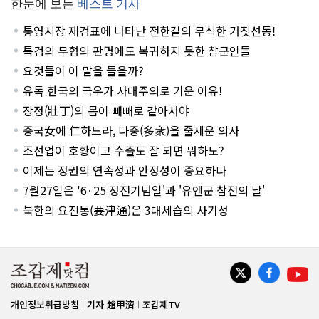
한눈에 보는
베스트 기사
통영시장 재검표에 나타난 전한길의 무식한 거짓선동!
특검의 무혐의 판명에도 복귀하지 못한 참군인들
요것들이 이 말을 들을까?
유독 한국의 극우가 사대주의로 기운 이유!
장정(壯丁)의 몸이 빼빼로 같아서야
중국女에 仁하느라, 다중(多衆)을 줄세운 의사
조선업이 호황이고 수출도 잘 되면 뭐하노?
이제는 정권의 연속성과 안정성이 중요하다
7월27일은 '6·25 정전기념일'과 '유엔군 참전의 날'
북한의 요진통(要津通)은 3대세습의 사기성
개인정보취급방침
기자 趙甲濟
조갑제TV