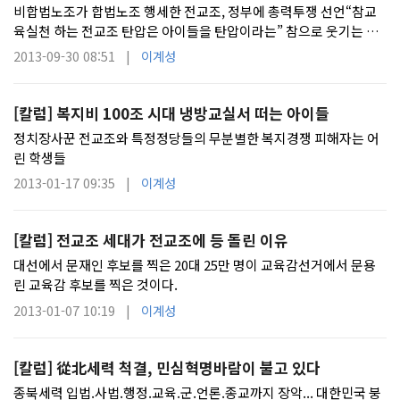
비합법노조가 합법노조 행세한 전교조, 정부에 총력투쟁 선언“참교
육실천 하는 전교조 탄압은 아이들을 탄압이라는” 참으로 웃기는 전
교조전교조는 비합법노조가 합법노조 행세하며 매년
2013-09-30 08:51 |
이계성
[칼럼] 복지비 100조 시대 냉방교실서 떠는 아이들
정치장사꾼 전교조와 특정정당들의 무분별한 복지경쟁 피해자는 어
린 학생들
2013-01-17 09:35 |
이계성
[칼럼] 전교조 세대가 전교조에 등 돌린 이유
대선에서 문재인 후보를 찍은 20대 25만 명이 교육감선거에서 문용
린 교육감 후보를 찍은 것이다.
2013-01-07 10:19 |
이계성
[칼럼] 從北세력 척결, 민심혁명바람이 불고 있다
종북세력 입법.사법.행정.교육.군.언론.종교까지 장악... 대한민국 붕