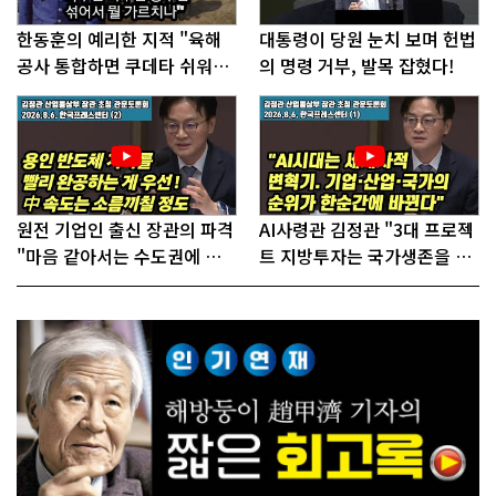
한동훈의 예리한 지적 "육해
대통령이 당원 눈치 보며 헌법
공사 통합하면 쿠데타 쉬워진
의 명령 거부, 발목 잡혔다!
다"
원전 기업인 출신 장관의 파격
AI사령관 김정관 "3대 프로젝
"마음 같아서는 수도권에 원
트 지방투자는 국가생존을 건
전 짓고싶다"
대전략"