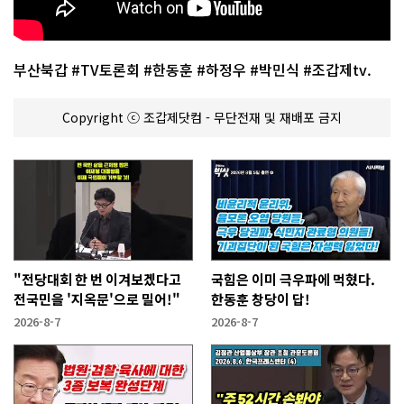
부산북갑 #TV토론회 #한동훈 #하정우 #박민식 #조갑제tv.
Copyright ⓒ 조갑제닷컴 - 무단전재 및 재배포 금지
"전당대회 한 번 이겨보겠다고
국힘은 이미 극우파에 먹혔다.
전국민을 '지옥문'으로 밀어!"
한동훈 창당이 답!
2026-8-7
2026-8-7