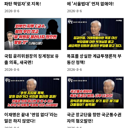
파탄 책임자'로 지목!
에 '서울법대' 먼저 없애야!
2026-8-6
2026-8-6
국힘 윤리위원장의 징계정보 유
목표를 상실한 계급투쟁론적 부
출 의혹, 새국면!
동산 정책!
2026-8-6
2026-8-6
이재명은 끝내 ‘연임 없다’라는
국군 장교단을 향한 국군통수권
말은 하지 않았다!
자의 혐오발언!
2026-8-6
2026-8-6