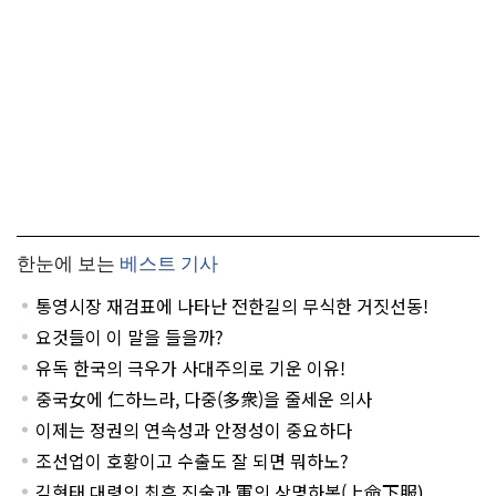
한눈에 보는
베스트 기사
통영시장 재검표에 나타난 전한길의 무식한 거짓선동!
요것들이 이 말을 들을까?
유독 한국의 극우가 사대주의로 기운 이유!
중국女에 仁하느라, 다중(多衆)을 줄세운 의사
이제는 정권의 연속성과 안정성이 중요하다
조선업이 호황이고 수출도 잘 되면 뭐하노?
김현태 대령의 최후 진술과 軍의 상명하복(上命下服)