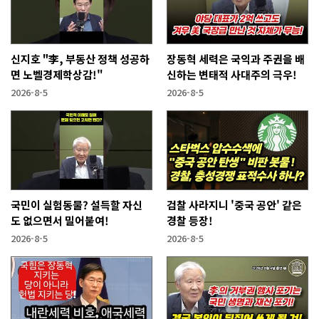
신지호 "李, 부동산 정책 성공하
장동혁 세력은 국익과 주권을 배
면 노벨경제학상감!"
신하는 변태적 사대주의 극우!
2026-8-5
2026-8-5
국민이 실험동물? 설득할 자신
검찰 사라지니 '중국 공안' 같은
도 없으면서 밀어붙여!
경찰 등장!
2026-8-5
2026-8-5