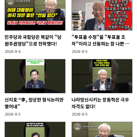
민주당과 국힘당은 똑같이 "당
"투표율 수정"을 "투표율 조
원주권정당"으로 전락했다!
작"이라고 선동하는 참 나쁜 사
람들!
2026-8-6
2026-8-5
신지호 “李, 앙상한 형식논리만
나라망신시키는 장동혁은 극우
뱉어내”
자격도 없다!
2026-8-5
2026-8-5