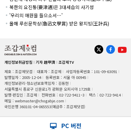
북한의 요진통(要津通)은 3대세습의 사기성
'우리의 애원을 들으소서…'
올해 루쉰문학상(魯迅文學賞) 받은 왕지빙(王計兵)
개인정보취급방침
기자 趙甲濟
조갑제TV
제호 : 조갑제닷컴
대표자 : 조갑제
사업자등록번호 : 101-09-63091
발행일자 : 2005-12-04
등록번호 : 서울 아 00945
개인정보관리·청소년보호책임자 : 김동현
서울특별시 종로구 신문로1가 광화문 오피시아 1729호
발행·편집인 : 조갑제
전화번호 : 02-722-9411~3
팩스 : 02-722-9414
메일 : webmaster@chogabje.com
국민은행 360101-04-065553(예금주 : 조갑제닷컴)
PC 버전