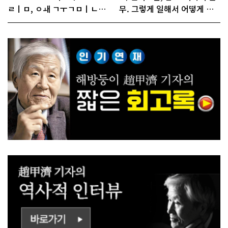
ㄹㅣㅁ, ㅇㅙ ㄱㅜㄱㅁㅣㄴㄷ
무. 그렇게 일해서 어떻게 경
ㅡㄹㅇㅣ ㄷㅏㅇㅎㅐㅇㅑ ㅎ
쟁하냐 반문하더라"
ㅏㄴㅏ?