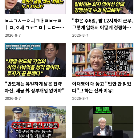
ㅂㅗㄱㅅㅜㅇㅢ ㅋㅏㄹㅂㅜㄹ
"中은 주6일, 밤 12시까지 근무.
ㅣㅁ, ㅇㅙ ㄱㅜㄱㅁㅣㄴㄷㅡㄹ
그렇게 일해서 어떻게 경쟁하냐
ㅇㅣ ㄷㅏㅇㅎㅐㅇㅑ ㅎㅏㄴㅏ?
반문하더라"
2026-8-7
2026-8-7
"반도체는 유일하게 남은 전략
이재명이 대 놓고 "법안 안 읽었
자산. 세금 外 정부개입 없어야"
다"고 하는 진짜 이유!
2026-8-7
2026-8-7