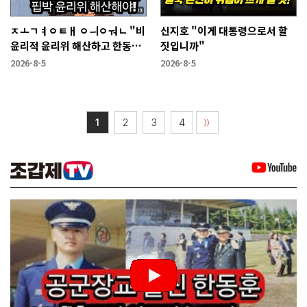
ㅈㅗㄱㅕㅇㅌㅐ ㅇㅢㅇㅝㄴ "비
신지호 "이게 대통령으로서 할
윤리적 윤리위 해산하고 한동훈
짓입니까"
복당 시켜야"
2026-8-5
2026-8-5
1
2
3
4
〉〉