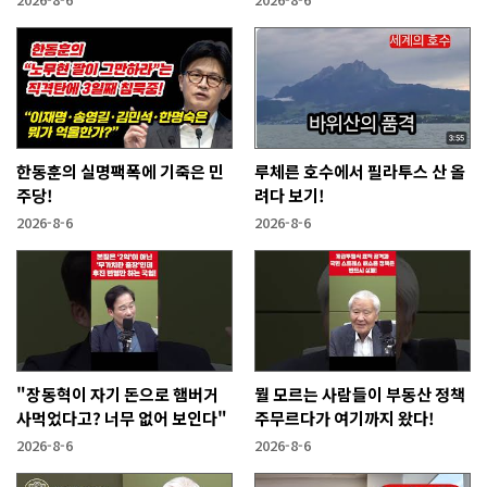
한동훈의 실명팩폭에 기죽은 민
루체른 호수에서 필라투스 산 올
주당!
려다 보기!
2026-8-6
2026-8-6
"장동혁이 자기 돈으로 햄버거
뭘 모르는 사람들이 부동산 정책
사먹었다고? 너무 없어 보인다"
주무르다가 여기까지 왔다!
2026-8-6
2026-8-6