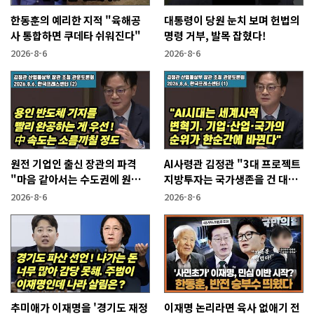
한동훈의 예리한 지적 "육해공
대통령이 당원 눈치 보며 헌법의
사 통합하면 쿠데타 쉬워진다"
명령 거부, 발목 잡혔다!
2026-8-6
2026-8-6
원전 기업인 출신 장관의 파격
AI사령관 김정관 "3대 프로젝트
"마음 같아서는 수도권에 원전
지방투자는 국가생존을 건 대전
짓고싶다"
략"
2026-8-6
2026-8-6
추미애가 이재명을 '경기도 재정
이재명 논리라면 육사 없애기 전