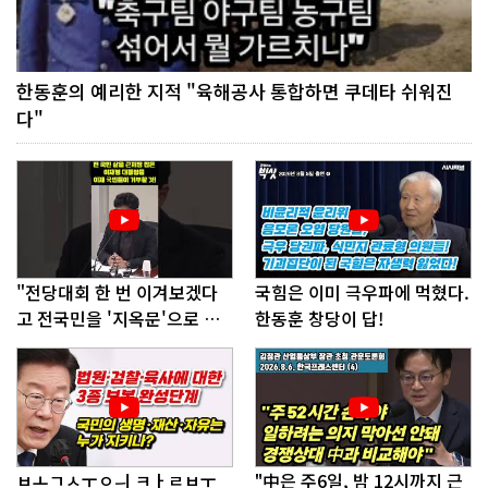
한동훈의 예리한 지적 "육해공사 통합하면 쿠데타 쉬워진
다"
"전당대회 한 번 이겨보겠다
국힘은 이미 극우파에 먹혔다.
고 전국민을 '지옥문'으로 밀
한동훈 창당이 답!
어!"
ㅂㅗㄱㅅㅜㅇㅢ ㅋㅏㄹㅂㅜ
"中은 주6일, 밤 12시까지 근