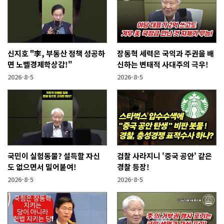
신지호 "李, 부동산 정책 성공하
장동혁 세력은 국익과 주권을 배
면 노벨경제학상감!"
신하는 변태적 사대주의 극우!
2026-8-5
2026-8-5
국민이 실험동물? 설득할 자신
검찰 사라지니 '중국 공안' 같은
도 없으면서 밀어붙여!
경찰 등장!
2026-8-5
2026-8-5