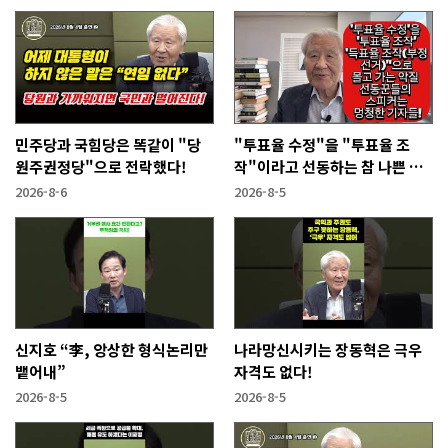
민주당과 국힘당은 똑같이 "당
"투표율 수정"을 "투표율 조
원주권정당"으로 전락했다!
작"이라고 선동하는 참 나쁜 사
람들!
2026-8-6
2026-8-5
신지호 “李, 앙상한 형식논리만
나라망신시키는 장동혁은 극우
뱉어내”
자격도 없다!
2026-8-5
2026-8-5