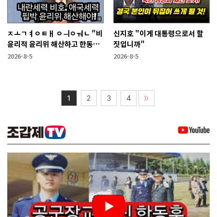
ㅈㅗㄱㅕㅇㅌㅐ ㅇㅢㅇㅝㄴ "비
신지호 "이게 대통령으로서 할
윤리적 윤리위 해산하고 한동훈
짓입니까"
복당 시켜야"
2026-8-5
2026-8-5
1
2
3
4
〉〉