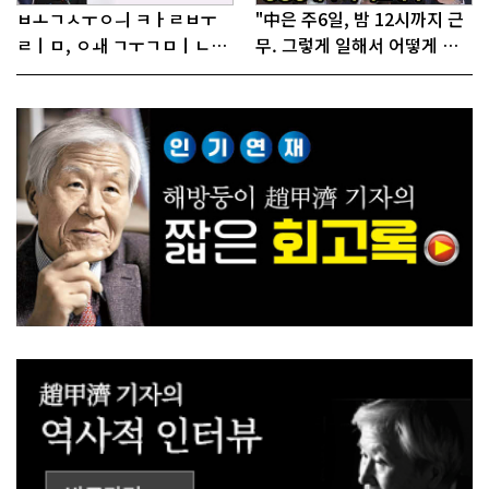
ㅂㅗㄱㅅㅜㅇㅢ ㅋㅏㄹㅂㅜ
"中은 주6일, 밤 12시까지 근
ㄹㅣㅁ, ㅇㅙ ㄱㅜㄱㅁㅣㄴㄷ
무. 그렇게 일해서 어떻게 경
ㅡㄹㅇㅣ ㄷㅏㅇㅎㅐㅇㅑ ㅎ
쟁하냐 반문하더라"
ㅏㄴㅏ?