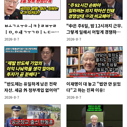
ㅂㅗㄱㅅㅜㅇㅢ ㅋㅏㄹㅂㅜㄹ
"中은 주6일, 밤 12시까지 근무.
ㅣㅁ, ㅇㅙ ㄱㅜㄱㅁㅣㄴㄷㅡㄹ
그렇게 일해서 어떻게 경쟁하냐
ㅇㅣ ㄷㅏㅇㅎㅐㅇㅑ ㅎㅏㄴㅏ?
반문하더라"
2026-8-7
2026-8-7
"반도체는 유일하게 남은 전략
이재명이 대 놓고 "법안 안 읽었
자산. 세금 外 정부개입 없어야"
다"고 하는 진짜 이유!
2026-8-7
2026-8-7