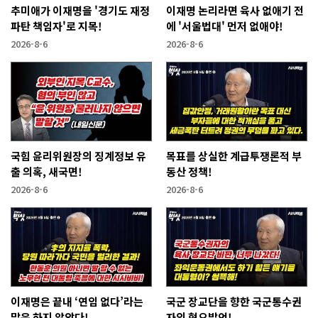
추미애가 이재명을 '경기도 재정
이재명 논리라면 육사 없애기 전
파탄 책임자'로 지목!
에 '서울법대' 먼저 없애야!
2026-8-6
2026-8-6
국힘 윤리위원장의 징계정보 유
목표를 상실한 계급투쟁론적 부
출 의혹, 새국면!
동산 정책!
2026-8-6
2026-8-6
이재명은 끝내 ‘연임 없다’라는
국군 장교단을 향한 국군통수권
말은 하지 않았다!
자의 혐오발언!