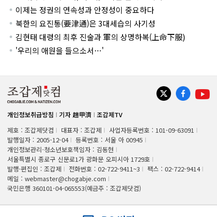
이제는 정권의 연속성과 안정성이 중요하다
북한의 요진통(要津通)은 3대세습의 사기성
김현태 대령의 최후 진술과 軍의 상명하복(上命下服)
'우리의 애원을 들으소서…'
개인정보취급방침
기자 趙甲濟
조갑제TV
제호 : 조갑제닷컴
대표자 : 조갑제
사업자등록번호 : 101-09-63091
발행일자 : 2005-12-04
등록번호 : 서울 아 00945
개인정보관리·청소년보호책임자 : 김동현
서울특별시 종로구 신문로1가 광화문 오피시아 1729호
발행·편집인 : 조갑제
전화번호 : 02-722-9411~3
팩스 : 02-722-9414
메일 : webmaster@chogabje.com
국민은행 360101-04-065553(예금주 : 조갑제닷컴)