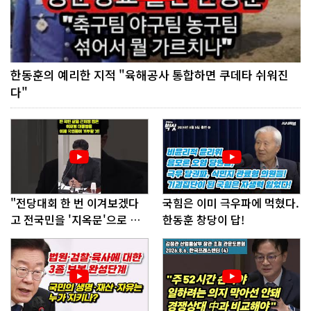
한동훈의 예리한 지적 "육해공사 통합하면 쿠데타 쉬워진
다"
"전당대회 한 번 이겨보겠다
국힘은 이미 극우파에 먹혔다.
고 전국민을 '지옥문'으로 밀
한동훈 창당이 답!
어!"