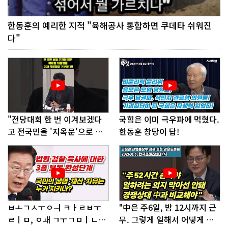
한동훈의 예리한 지적 "육해공사 통합하면 쿠데타 쉬워진
다"
"전당대회 한 번 이겨보겠다
국힘은 이미 극우파에 먹혔다.
고 전국민을 '지옥문'으로 밀
한동훈 창당이 답!
어!"
ㅂㅗㄱㅅㅜㅇㅢ ㅋㅏㄹㅂㅜ
"中은 주6일, 밤 12시까지 근
ㄹㅣㅁ, ㅇㅙ ㄱㅜㄱㅁㅣㄴㄷ
무. 그렇게 일해서 어떻게 경