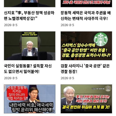
신지호 "李, 부동산 정책 성공하
장동혁 세력은 국익과 주권을 배
면 노벨경제학상감!"
신하는 변태적 사대주의 극우!
2026-8-5
2026-8-5
국민이 실험동물? 설득할 자신
검찰 사라지니 '중국 공안' 같은
도 없으면서 밀어붙여!
경찰 등장!
2026-8-5
2026-8-5