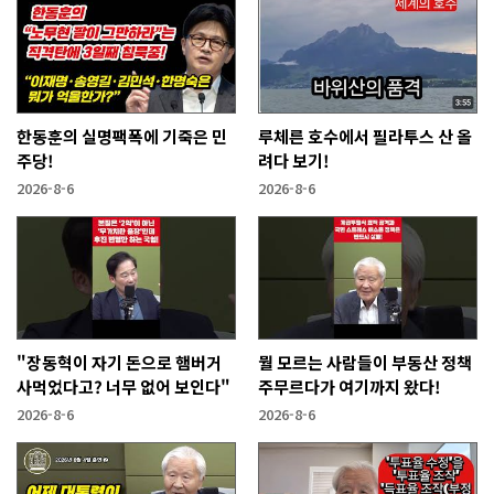
한동훈의 실명팩폭에 기죽은 민
루체른 호수에서 필라투스 산 올
주당!
려다 보기!
2026-8-6
2026-8-6
"장동혁이 자기 돈으로 햄버거
뭘 모르는 사람들이 부동산 정책
사먹었다고? 너무 없어 보인다"
주무르다가 여기까지 왔다!
2026-8-6
2026-8-6