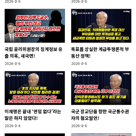
2026-8-6
2026-8-6
국힘 윤리위원장의 징계정보 유
목표를 상실한 계급투쟁론적 부
출 의혹, 새국면!
동산 정책!
2026-8-6
2026-8-6
이재명은 끝내 ‘연임 없다’라는
국군 장교단을 향한 국군통수권
말은 하지 않았다!
자의 혐오발언!
2026-8-6
2026-8-6