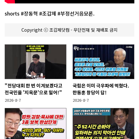
shorts #장동혁 #조갑제 #부정선거음모론.
Copyright ⓒ 조갑제닷컴 - 무단전재 및 재배포 금지
"전당대회 한 번 이겨보겠다고
국힘은 이미 극우파에 먹혔다.
전국민을 '지옥문'으로 밀어!"
한동훈 창당이 답!
2026-8-7
2026-8-7