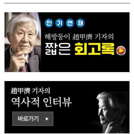
ㅡㄹㅇㅣ ㄷㅏㅇㅎㅐㅇㅑ ㅎ
쟁하냐 반문하더라"
ㅏㄴㅏ?