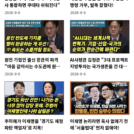
사 통합하면 쿠데타 쉬워진다"
명령 거부, 발목 잡혔다!
2026-8-6
2026-8-6
원전 기업인 출신 장관의 파격
AI사령관 김정관 "3대 프로젝트
"마음 같아서는 수도권에 원전
지방투자는 국가생존을 건 대전
짓고싶다"
략"
2026-8-6
2026-8-6
추미애가 이재명을 '경기도 재정
이재명 논리라면 육사 없애기 전
파탄 책임자'로 지목!
에 '서울법대' 먼저 없애야!