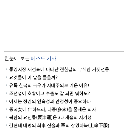
한눈에 보는
베스트 기사
통영시장 재검표에 나타난 전한길의 무식한 거짓선동!
요것들이 이 말을 들을까?
유독 한국의 극우가 사대주의로 기운 이유!
조선업이 호황이고 수출도 잘 되면 뭐하노?
이제는 정권의 연속성과 안정성이 중요하다
중국女에 仁하느라, 다중(多衆)을 줄세운 의사
북한의 요진통(要津通)은 3대세습의 사기성
김현태 대령의 최후 진술과 軍의 상명하복(上命下服)