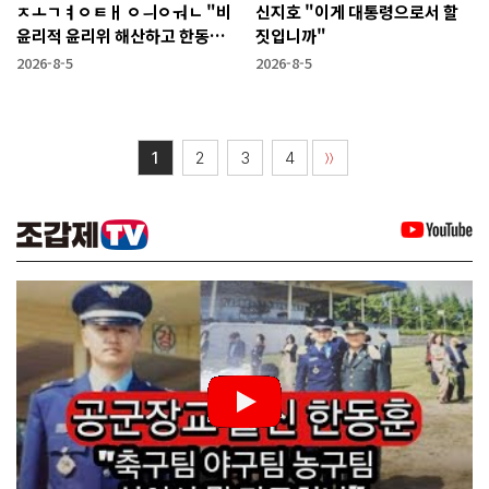
ㅈㅗㄱㅕㅇㅌㅐ ㅇㅢㅇㅝㄴ "비
신지호 "이게 대통령으로서 할
윤리적 윤리위 해산하고 한동훈
짓입니까"
복당 시켜야"
2026-8-5
2026-8-5
1
2
3
4
〉〉