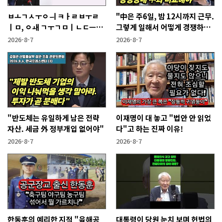
ㅂㅗㄱㅅㅜㅇㅢ ㅋㅏㄹㅂㅜㄹ
"中은 주6일, 밤 12시까지 근무.
ㅣㅁ, ㅇㅙ ㄱㅜㄱㅁㅣㄴㄷㅡㄹ
그렇게 일해서 어떻게 경쟁하냐
ㅇㅣ ㄷㅏㅇㅎㅐㅇㅑ ㅎㅏㄴㅏ?
반문하더라"
2026-8-7
2026-8-7
"반도체는 유일하게 남은 전략
이재명이 대 놓고 "법안 안 읽었
자산. 세금 外 정부개입 없어야"
다"고 하는 진짜 이유!
2026-8-7
2026-8-7
한동훈의 예리한 지적 "육해공
대통령이 당원 눈치 보며 헌법의