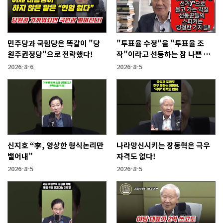
민주당과 국힘당은 똑같이 "당
"투표율 수정"을 "투표율 조
원주권정당"으로 전락했다!
작"이라고 선동하는 참 나쁜 사
람들!
2026-8-6
2026-8-5
신지호 “李, 앙상한 형식논리만
나라망신시키는 장동혁은 극우
뱉어내”
자격도 없다!
2026-8-5
2026-8-5