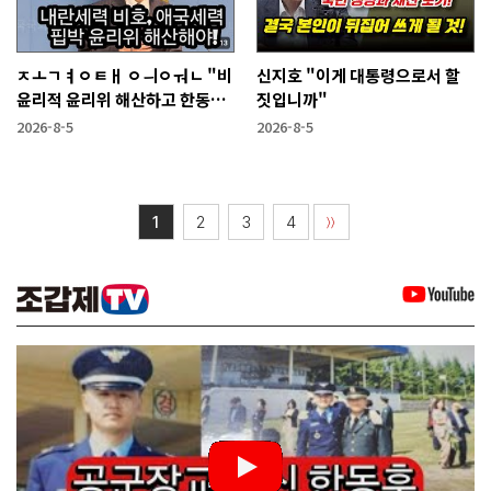
ㅈㅗㄱㅕㅇㅌㅐ ㅇㅢㅇㅝㄴ "비
신지호 "이게 대통령으로서 할
윤리적 윤리위 해산하고 한동훈
짓입니까"
복당 시켜야"
2026-8-5
2026-8-5
1
2
3
4
〉〉