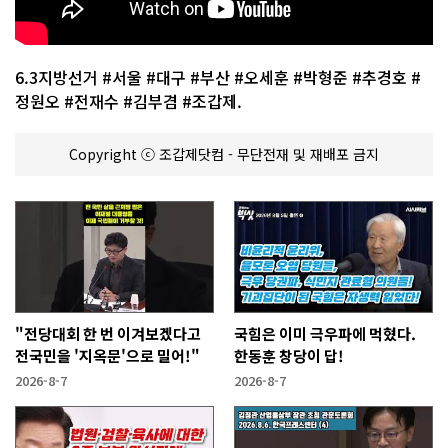
6.3지방선거 #서울 #대구 #부산 #오세훈 #박형준 #추경호 #
정원오 #전재수 #김부겸 #조갑제.
Copyright ⓒ 조갑제닷컴 - 무단전재 및 재배포 금지
"전당대회 한 번 이겨보겠다고
국힘은 이미 극우파에 먹혔다.
전국민을 '지옥문'으로 밀어!"
한동훈 창당이 답!
2026-8-7
2026-8-7