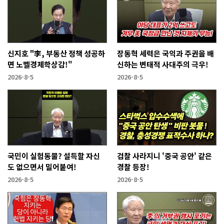
신지호 "李, 부동산 정책 성공하
장동혁 세력은 국익과 주권을 배
면 노벨경제학상감!"
신하는 변태적 사대주의 극우!
2026-8-5
2026-8-5
국민이 실험동물? 설득할 자신
검찰 사라지니 '중국 공안' 같은
도 없으면서 밀어붙여!
경찰 등장!
2026-8-5
2026-8-5