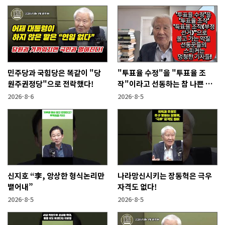
민주당과 국힘당은 똑같이 "당
"투표율 수정"을 "투표율 조
원주권정당"으로 전락했다!
작"이라고 선동하는 참 나쁜 사
람들!
2026-8-6
2026-8-5
신지호 “李, 앙상한 형식논리만
나라망신시키는 장동혁은 극우
뱉어내”
자격도 없다!
2026-8-5
2026-8-5