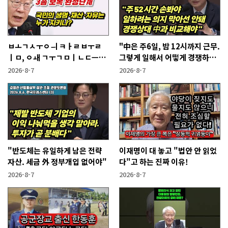
ㅂㅗㄱㅅㅜㅇㅢ ㅋㅏㄹㅂㅜㄹ
"中은 주6일, 밤 12시까지 근무.
ㅣㅁ, ㅇㅙ ㄱㅜㄱㅁㅣㄴㄷㅡㄹ
그렇게 일해서 어떻게 경쟁하냐
ㅇㅣ ㄷㅏㅇㅎㅐㅇㅑ ㅎㅏㄴㅏ?
반문하더라"
2026-8-7
2026-8-7
"반도체는 유일하게 남은 전략
이재명이 대 놓고 "법안 안 읽었
자산. 세금 外 정부개입 없어야"
다"고 하는 진짜 이유!
2026-8-7
2026-8-7