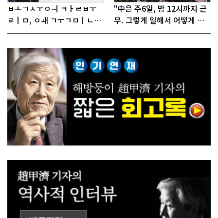
ㅂㅗㄱㅅㅜㅇㅢ ㅋㅏㄹㅂㅜ
"中은 주6일, 밤 12시까지 근
ㄹㅣㅁ, ㅇㅙ ㄱㅜㄱㅁㅣㄴㄷ
무. 그렇게 일해서 어떻게 경
ㅡㄹㅇㅣ ㄷㅏㅇㅎㅐㅇㅑ ㅎ
쟁하냐 반문하더라"
ㅏㄴㅏ?