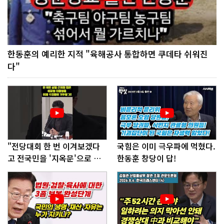
한동훈의 예리한 지적 "육해공사 통합하면 쿠데타 쉬워진
다"
"전당대회 한 번 이겨보겠다
국힘은 이미 극우파에 먹혔다.
고 전국민을 '지옥문'으로 밀
한동훈 창당이 답!
어!"