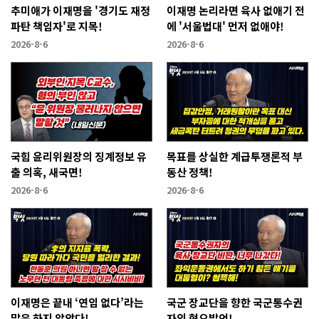
추미애가 이재명을 '경기도 재정
이재명 논리라면 육사 없애기 전
파탄 책임자'로 지목!
에 '서울법대' 먼저 없애야!
2026-8-6
2026-8-6
국힘 윤리위원장의 징계정보 유
목표를 상실한 계급투쟁론적 부
출 의혹, 새국면!
동산 정책!
2026-8-6
2026-8-6
이재명은 끝내 ‘연임 없다’라는
국군 장교단을 향한 국군통수권
말은 하지 않았다!
자의 혐오발언!