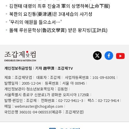
김현태 대령의 최후 진술과 軍의 상명하복(上命下服)
북한의 요진통(要津通)은 3대세습의 사기성
'우리의 애원을 들으소서…'
올해 루쉰문학상(魯迅文學賞) 받은 왕지빙(王計兵)
개인정보취급방침
기자 趙甲濟
조갑제TV
제호 : 조갑제닷컴
대표자 : 조갑제
사업자등록번호 : 101-09-63091
발행일자 : 2005-12-04
등록번호 : 서울 아 00945
개인정보관리·청소년보호책임자 : 김동현
서울특별시 종로구 신문로1가 광화문 오피시아 1729호
발행·편집인 : 조갑제
전화번호 : 02-722-9411~3
팩스 : 02-722-9414
메일 : webmaster@chogabje.com
국민은행 360101-04-065553(예금주 : 조갑제닷컴)