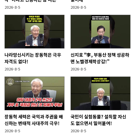
람들!
2026-8-5
2026-8-5
나라망신시키는 장동혁은 극우
신지호 "李, 부동산 정책 성공하
자격도 없다!
면 노벨경제학상감!"
2026-8-5
2026-8-5
장동혁 세력은 국익과 주권을 배
국민이 실험동물? 설득할 자신
신하는 변태적 사대주의 극우!
도 없으면서 밀어붙여!
2026-8-5
2026-8-5