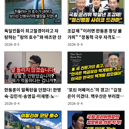
독일인들이 최고절경이라고 자
조갑제 "이러면 한동훈 창당 불
랑하는 "왕의 호수"와 바츠만 산
가피" “장동혁 극우 자격도 없
어...2억 쓰고 성과 없어”
2026-8-5
2026-8-4
한동훈이 말폭탄을 던졌다! 한명
‘포린 어페어스’의 경고! “김정
숙·김민석·송영길·이재명·노
은이 이겼다. 핵우산은 부러졌
무현에게
다”
2026-8-4
2026-8-4