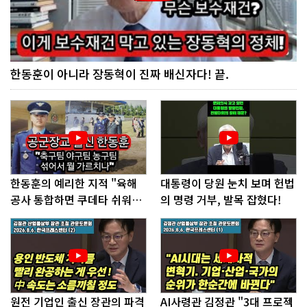
한동훈이 아니라 장동혁이 진짜 배신자다! 끝.
한동훈의 예리한 지적 "육해
대통령이 당원 눈치 보며 헌법
공사 통합하면 쿠데타 쉬워진
의 명령 거부, 발목 잡혔다!
다"
원전 기업인 출신 장관의 파격
AI사령관 김정관 "3대 프로젝