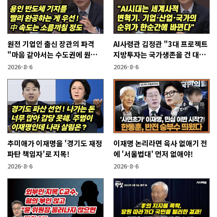
원전 기업인 출신 장관의 파격
AI사령관 김정관 "3대 프로젝트
"마음 같아서는 수도권에 원전
지방투자는 국가생존을 건 대전
짓고싶다"
략"
2026-8-6
2026-8-6
추미애가 이재명을 '경기도 재정
이재명 논리라면 육사 없애기 전
파탄 책임자'로 지목!
에 '서울법대' 먼저 없애야!
2026-8-6
2026-8-6