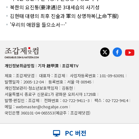
북한의 요진통(要津通)은 3대세습의 사기성
김현태 대령의 최후 진술과 軍의 상명하복(上命下服)
'우리의 애원을 들으소서…'
개인정보취급방침
기자 趙甲濟
조갑제TV
제호 : 조갑제닷컴
대표자 : 조갑제
사업자등록번호 : 101-09-63091
발행일자 : 2005-12-04
등록번호 : 서울 아 00945
개인정보관리·청소년보호책임자 : 김동현
서울특별시 종로구 신문로1가 광화문 오피시아 1729호
발행·편집인 : 조갑제
전화번호 : 02-722-9411~3
팩스 : 02-722-9414
메일 : webmaster@chogabje.com
국민은행 360101-04-065553(예금주 : 조갑제닷컴)
PC 버전