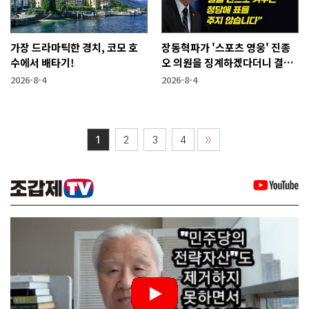
가장 드라마틱한 경치, 코모 호
장동혁파가 '스포츠 영웅' 진종
수에서 배타기!
오 의원을 징계하겠다더니 결국
···
2026-8-4
2026-8-4
1
2
3
4
〉〉