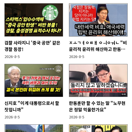
검찰 사라지니 '중국 공안' 같은
ㅈㅗㄱㅕㅇㅌㅐ ㅇㅢㅇㅝㄴ "비
경찰 등장!
윤리적 윤리위 해산하고 한동훈
복당 시켜야"
2026-8-5
2026-8-5
신지호 "이게 대통령으로서 할
한동훈만 할 수 있는 말 "노무현
짓입니까"
은 정말 억울한가요"
2026-8-5
2026-8-5