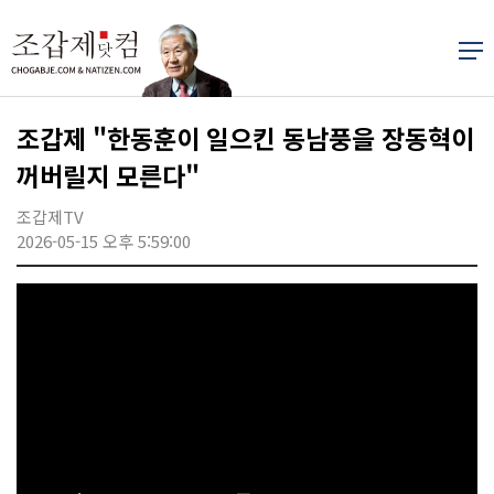
조갑제 "한동훈이 일으킨 동남풍을 장동혁이
꺼버릴지 모른다"
조갑제TV
2026-05-15 오후 5:59:00