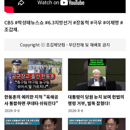
CBS #박성태뉴스쇼 #6.3지방선거 #장동혁 #극우 #이재명 #
조갑제.
Copyright ⓒ 조갑제닷컴 - 무단전재 및 재배포 금지
한동훈의 예리한 지적 "육해공
대통령이 당원 눈치 보며 헌법의
사 통합하면 쿠데타 쉬워진다"
명령 거부, 발목 잡혔다!
2026-8-6
2026-8-6