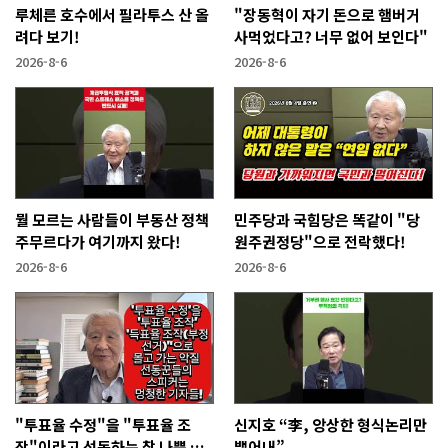
루체른 호수에서 필라투스 산 올
"장동혁이 자기 돈으로 햄버거
려다 보기!
사먹었다고? 너무 없어 보인다"
2026-8-6
2026-8-6
뭘 모르는 사람들이 부동산 정책
민주당과 국힘당은 똑같이 "당
주무르다가 여기까지 왔다!
원주권정당"으로 전락했다!
2026-8-6
2026-8-6
"투표율 수정"을 "투표율 조
신지호 “李, 앙상한 형식논리만
작"이라고 선동하는 참 나쁜 사
뱉어내”