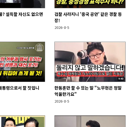
물? 설득할 자신도 없으면
검찰 사라지니 '중국 공안' 같은 경찰 등
장!
2026-8-5
 대통령으로서 할 짓입니
한동훈만 할 수 있는 말 "노무현은 정말
억울한가요"
2026-8-5