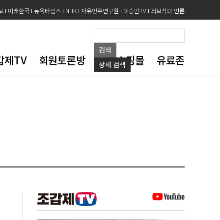
보
미래한국
뉴욕타임즈
NHK
자유민주연구원
이승만TV
최보식의 언론
검색
갑제TV
회원토론방
도서쇼핑몰
유료존
상세
검색