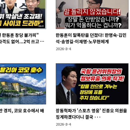
 한동훈 창당 불가피"
한동훈이 말폭탄을 던졌다! 한명숙·김민
격도 없어...2억 쓰고 성
석·송영길·이재명·노무현에게
2026-8-4
 경치, 코모 호수에서 배
장동혁파가 '스포츠 영웅' 진종오 의원을
징계하겠다더니 결국 ···
2026-8-4