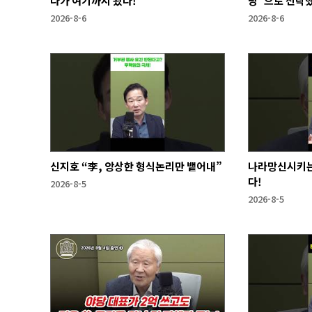
다가 여기까지 왔다!
당"으로 전락
2026-8-6
2026-8-6
신지호 “李, 앙상한 형식논리만 뱉어내”
나라망신시키는
다!
2026-8-5
2026-8-5