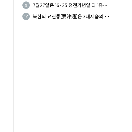
하다
7월27일은 '6·25 정전기념일'과 '유엔
9
군 참전의 날'
북한의 요진통(要津通)은 3대세습의 사
10
기성