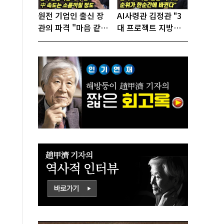
원전 기업인 출신 장
AI사령관 김정관 "3
관의 파격 "마음 같아
대 프로젝트 지방투
서는 수도권에 원전
자는 국가생존을 건
짓고싶다"
대전략"