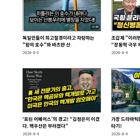
독일인들이 최고절경이라고 자랑하는
조갑제 "이러면
"왕의 호수"와 바츠만 산
“장동혁 극우 자
과 없어”
2026-8-5
2026-8-4
‘포린 어페어스’의 경고! “김정은이 이겼
가장 드라마틱한
다. 핵우산은 부러졌다”
타기!
2026-8-4
2026-8-4