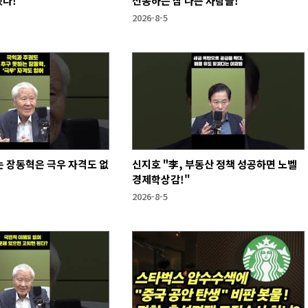
했다!
선동하는 참 나쁜 사람들!
2026-8-5
 장동혁은 극우 자격도 없
신지호 "李, 부동산 정책 성공하면 노벨
경제학상감!"
2026-8-5