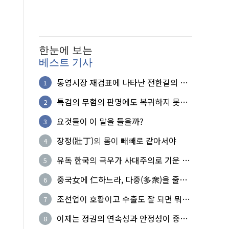
한눈에 보는
베스트 기사
통영시장 재검표에 나타난 전한길의 무
1
식한 거짓선동!
특검의 무혐의 판명에도 복귀하지 못한
2
참군인들
요것들이 이 말을 들을까?
3
장정(壯丁)의 몸이 빼빼로 같아서야
4
유독 한국의 극우가 사대주의로 기운 이
5
유!
중국女에 仁하느라, 다중(多衆)을 줄세
6
운 의사
조선업이 호황이고 수출도 잘 되면 뭐하
7
노?
이제는 정권의 연속성과 안정성이 중요
8