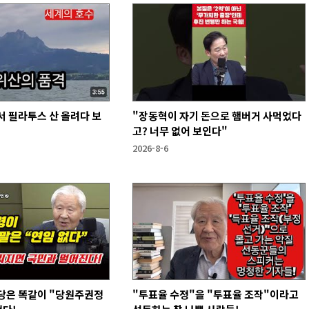
 필라투스 산 올려다 보
"장동혁이 자기 돈으로 햄버거 사먹었다
고? 너무 없어 보인다"
2026-8-6
당은 똑같이 "당원주권정
"투표율 수정"을 "투표율 조작"이라고