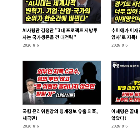
AI사령관 김정관 "3대 프로젝트 지방투
추미애가 이재명
자는 국가생존을 건 대전략"
임자'로 지목!
2026-8-6
2026-8-6
국힘 윤리위원장의 징계정보 유출 의혹,
이재명은 끝내 ‘연임 없다’라는 말은 하지
새국면!
않았다!
2026-8-6
2026-8-6