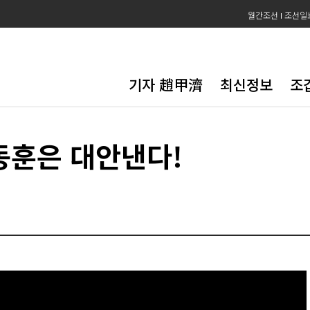
월간조선
조선일
기자 趙甲濟
최신정보
조
동훈은 대안낸다!