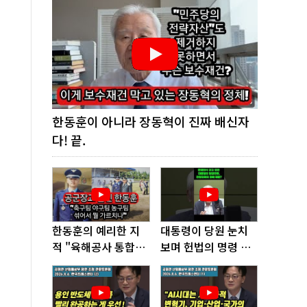
한동훈이 아니라 장동혁이 진짜 배신자
다! 끝.
한동훈의 예리한 지
대통령이 당원 눈치
적 "육해공사 통합하
보며 헌법의 명령 거
면 쿠데타 쉬워진다"
부, 발목 잡혔다!