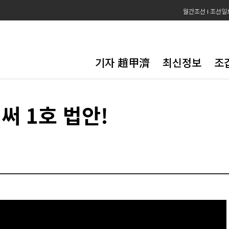
월간조선
조선일
기자 趙甲濟
최신정보
조
써 1호 법안!