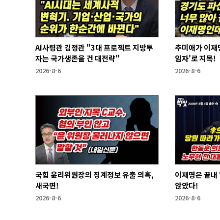
AI사령관 김정관 "3대 프로젝트 지방투
추미애가 이재명
자는 국가생존을 건 대전략"
임자'로 지목!
2026-8-6
2026-8-6
국힘 윤리위원장의 징계정보 유출 의혹,
이재명은 끝내 ‘연임 없다’라는 말은 하지
새국면!
않았다!
2026-8-6
2026-8-6