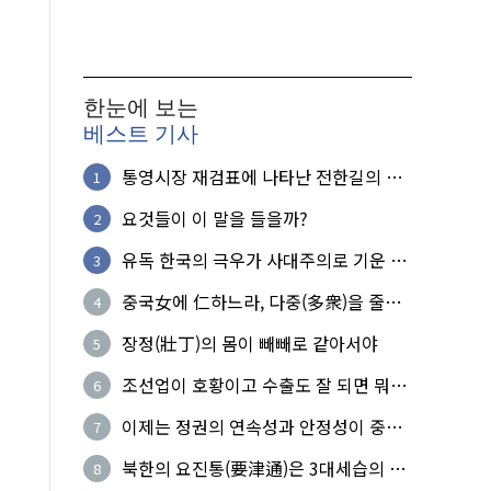
한눈에 보는
베스트 기사
통영시장 재검표에 나타난 전한길의 무
1
식한 거짓선동!
요것들이 이 말을 들을까?
2
유독 한국의 극우가 사대주의로 기운 이
3
유!
중국女에 仁하느라, 다중(多衆)을 줄세
4
운 의사
장정(壯丁)의 몸이 빼빼로 같아서야
5
조선업이 호황이고 수출도 잘 되면 뭐하
6
노?
이제는 정권의 연속성과 안정성이 중요
7
하다
북한의 요진통(要津通)은 3대세습의 사
8