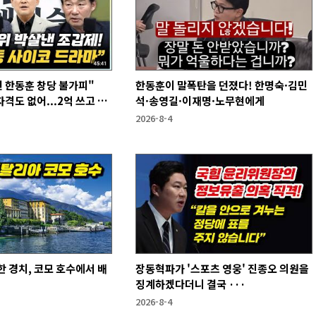
 한동훈 창당 불가피"
한동훈이 말폭탄을 던졌다! 한명숙·김민
격도 없어...2억 쓰고 성
석·송영길·이재명·노무현에게
2026-8-4
 경치, 코모 호수에서 배
장동혁파가 '스포츠 영웅' 진종오 의원을
징계하겠다더니 결국 ···
2026-8-4