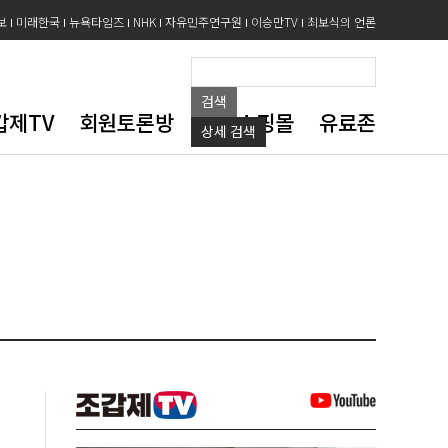
보
미래한국
뉴욕타임즈
NHK
자유민주연구원
이승만TV
최보식의 언론
검색
갑제TV
회원토론방
도서쇼핑몰
유료존
상세
검색