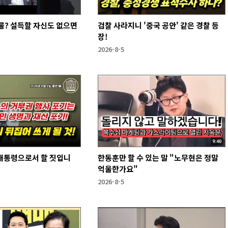
물? 설득할 자신도 없으면
검찰 사라지니 '중국 공안' 같은 경찰 등
장!
2026-8-5
 대통령으로서 할 짓입니
한동훈만 할 수 있는 말 "노무현은 정말
억울한가요"
2026-8-5