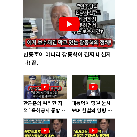
한동훈이 아니라 장동혁이 진짜 배신자
다! 끝.
한동훈의 예리한 지
대통령이 당원 눈치
적 "육해공사 통합하
보며 헌법의 명령 거
면 쿠데타 쉬워진다"
부, 발목 잡혔다!