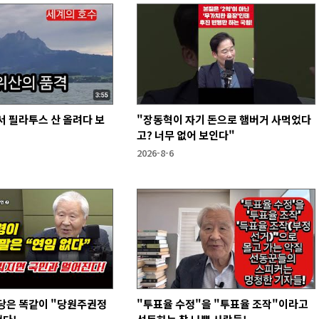
 필라투스 산 올려다 보
"장동혁이 자기 돈으로 햄버거 사먹었다
고? 너무 없어 보인다"
2026-8-6
당은 똑같이 "당원주권정
"투표율 수정"을 "투표율 조작"이라고