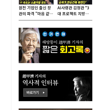
원전 기업인 출신 장
AI사령관 김정관 "3
관의 파격 "마음 같아
대 프로젝트 지방투
서는 수도권에 원전
자는 국가생존을 건
짓고싶다"
대전략"