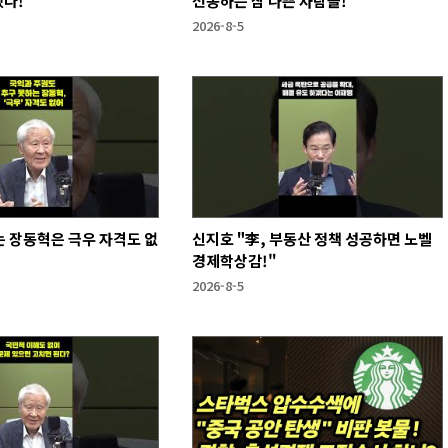
했다!
선동하는 참 나쁜 사람들!
2026-8-5
 장동혁은 극우 자격도 없
신지호 "李, 부동산 정책 성공하면 노벨
경제학상감!"
2026-8-5