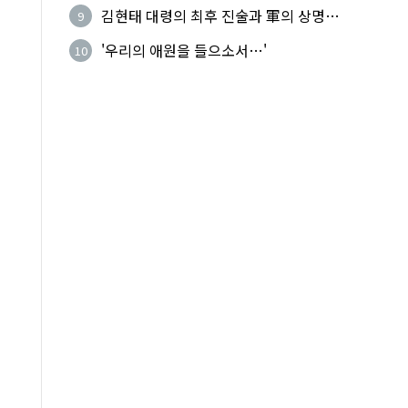
기성
김현태 대령의 최후 진술과 軍의 상명하
9
복(上命下服)
'우리의 애원을 들으소서…'
10