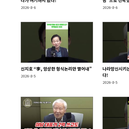
다가 여기까지 왔다!
당"으로 전락
2026-8-6
2026-8-6
신지호 “李, 앙상한 형식논리만 뱉어내”
나라망신시키는
다!
2026-8-5
2026-8-5