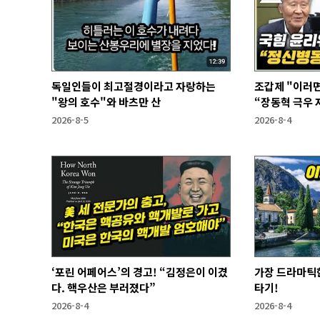
독일인들이 최고절경이라고 자랑하는
조갑제 "이러면
"왕의 호수"와 바츠만 산
“장동혁 극우 자
과 없어”
2026-8-5
2026-8-4
‘포린 어페어스’의 경고! “김정은이 이겼
가장 드라마틱한
다. 핵우산은 부러졌다”
타기!
2026-8-4
2026-8-4