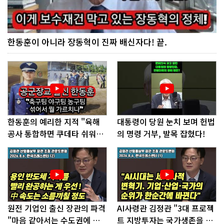
한동훈이 아니라 장동혁이 진짜 배신자다! 끝.
한동훈의 예리한 지적 "육해
대통령이 당원 눈치 보며 헌법
공사 통합하면 쿠데타 쉬워진
의 명령 거부, 발목 잡혔다!
다"
원전 기업인 출신 장관의 파격
AI사령관 김정관 "3대 프로젝
"마음 같아서는 수도권에 원
트 지방투자는 국가생존을 건