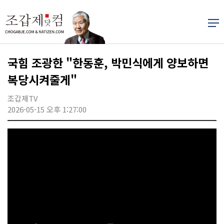
국힘 조광한 "한동훈, 박민식에게 양보하면
복당시켜줄게"
조갑제TV
2026-05-15 오후 1:27:00