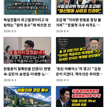
독일인들이 최고절경이라고 자
조갑제 "이러면 한동훈 창당 불
랑하는 "왕의 호수"와 바츠만 산
가피" “장동혁 극우 자격도 없
어...2억 쓰고 성과 없어”
2026-8-5
2026-8-4
한동훈이 말폭탄을 던졌다! 한명
‘포린 어페어스’의 경고! “김정
숙·김민석·송영길·이재명·노
은이 이겼다. 핵우산은 부러졌
무현에게
다”
2026-8-4
2026-8-4