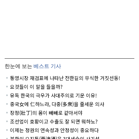
한눈에 보는
베스트 기사
통영시장 재검표에 나타난 전한길의 무식한 거짓선동!
요것들이 이 말을 들을까?
유독 한국의 극우가 사대주의로 기운 이유!
중국女에 仁하느라, 다중(多衆)을 줄세운 의사
장정(壯丁)의 몸이 빼빼로 같아서야
조선업이 호황이고 수출도 잘 되면 뭐하노?
이제는 정권의 연속성과 안정성이 중요하다
북한의 요진통(要津通)은 3대세습의 사기성