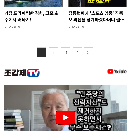
가장 드라마틱한 경치, 코모 호
장동혁파가 '스포츠 영웅' 진종
수에서 배타기!
오 의원을 징계하겠다더니 결국
···
2026-8-4
2026-8-4
1
2
3
4
〉〉