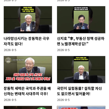
나라망신시키는 장동혁은 극우
신지호 "李, 부동산 정책 성공하
자격도 없다!
면 노벨경제학상감!"
2026-8-5
2026-8-5
장동혁 세력은 국익과 주권을 배
국민이 실험동물? 설득할 자신
신하는 변태적 사대주의 극우!
도 없으면서 밀어붙여!
2026-8-5
2026-8-5