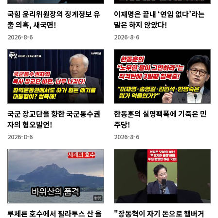
국힘 윤리위원장의 징계정보 유
이재명은 끝내 ‘연임 없다’라는
출 의혹, 새국면!
말은 하지 않았다!
2026-8-6
2026-8-6
국군 장교단을 향한 국군통수권
한동훈의 실명팩폭에 기죽은 민
자의 혐오발언!
주당!
2026-8-6
2026-8-6
루체른 호수에서 필라투스 산 올
"장동혁이 자기 돈으로 햄버거