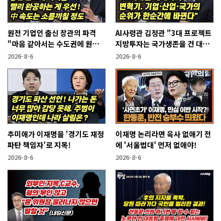
원전 기업인 출신 장관의 파격
AI사령관 김정관 "3대 프로젝트
"마음 같아서는 수도권에 원전
지방투자는 국가생존을 건 대전
짓고싶다"
략"
2026-8-6
2026-8-6
추미애가 이재명을 '경기도 재정
이재명 논리라면 육사 없애기 전
파탄 책임자'로 지목!
에 '서울법대' 먼저 없애야!
2026-8-6
2026-8-6