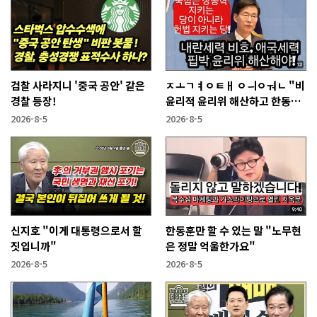
검찰 사라지니 '중국 공안' 같은
ㅈㅗㄱㅕㅇㅌㅐ ㅇㅢㅇㅝㄴ "비
경찰 등장!
윤리적 윤리위 해산하고 한동훈
복당 시켜야"
2026-8-5
2026-8-5
신지호 "이게 대통령으로서 할
한동훈만 할 수 있는 말 "노무현
짓입니까"
은 정말 억울한가요"
2026-8-5
2026-8-5