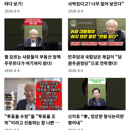
려다 보기!
사먹었다고? 너무 없어 보인다"
2026-8-6
2026-8-6
뭘 모르는 사람들이 부동산 정책
민주당과 국힘당은 똑같이 "당
주무르다가 여기까지 왔다!
원주권정당"으로 전락했다!
2026-8-6
2026-8-6
"투표율 수정"을 "투표율 조
신지호 “李, 앙상한 형식논리만
작"이라고 선동하는 참 나쁜 사
뱉어내”
람들!
2026-8-5
2026-8-5