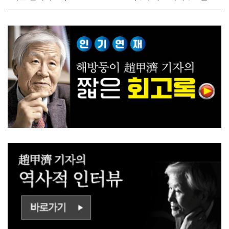
전 짓고싶다"
대전략"