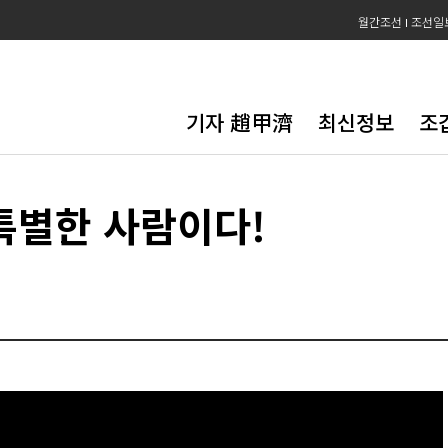
월간조선
조선일
기자 趙甲濟
최신정보
조
특별한 사람이다!