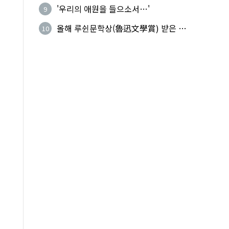
복(上命下服)
'우리의 애원을 들으소서…'
9
올해 루쉰문학상(魯迅文學賞) 받은 왕
10
지빙(王計兵)