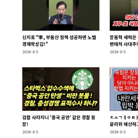
신지호 "李, 부동산 정책 성공하면 노벨
장동혁 세력은
경제학상감!"
변태적 사대주의
2026-8-5
2026-8-5
검찰 사라지니 '중국 공안' 같은 경찰 등
ㅈㅗㄱㅕㅇㅌㅐ
장!
윤리위 해산하
2026-8-5
2026-8-5