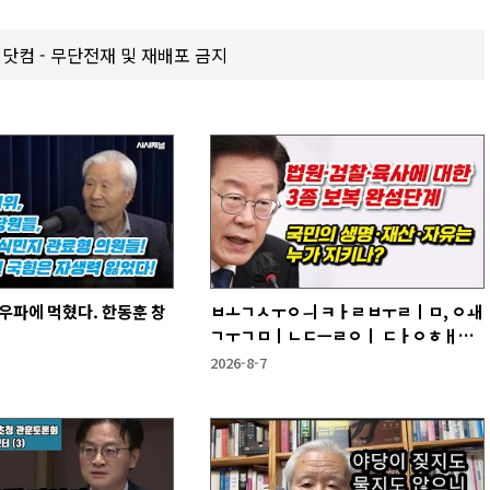
갑제닷컴 - 무단전재 및 재배포 금지
우파에 먹혔다. 한동훈 창
ㅂㅗㄱㅅㅜㅇㅢ ㅋㅏㄹㅂㅜㄹㅣㅁ, ㅇㅙ
ㄱㅜㄱㅁㅣㄴㄷㅡㄹㅇㅣ ㄷㅏㅇㅎㅐㅇ
ㅑ ㅎㅏㄴㅏ?
2026-8-7