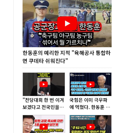
한동훈의 예리한 지적 "육해공사 통합하
면 쿠데타 쉬워진다"
"전당대회 한 번 이겨
국힘은 이미 극우파
보겠다고 전국민을
에 먹혔다. 한동훈 창
'지옥문'으로 밀어!"
당이 답!