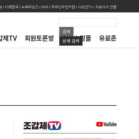
보
미래한국
뉴욕타임즈
NHK
자유민주연구원
이승만TV
최보식의 언론
검색
갑제TV
회원토론방
도서쇼핑몰
유료존
상세
검색