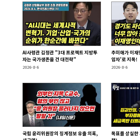
AI사령관 김정관 "3대 프로젝트 지방투
추미애가 이재명
자는 국가생존을 건 대전략"
임자'로 지목!
2026-8-6
2026-8-6
국힘 윤리위원장의 징계정보 유출 의혹,
목표를 상실한