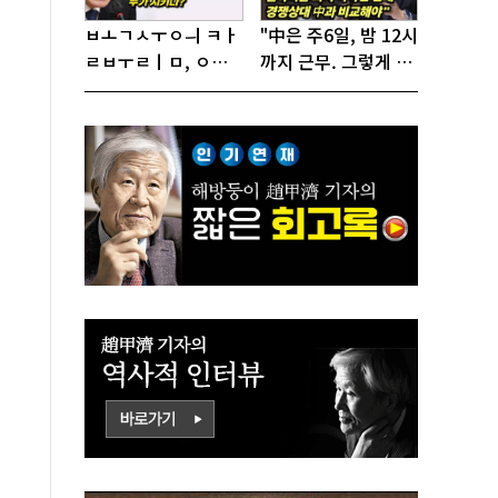
ㅂㅗㄱㅅㅜㅇㅢ ㅋㅏ
"中은 주6일, 밤 12시
ㄹㅂㅜㄹㅣㅁ, ㅇㅙ
까지 근무. 그렇게 일
ㄱㅜㄱㅁㅣㄴㄷㅡㄹ
해서 어떻게 경쟁하
ㅇㅣ ㄷㅏㅇㅎㅐㅇㅑ
냐 반문하더라"
ㅎㅏㄴㅏ?