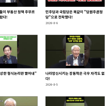
들이 부동산 정책 주무르
민주당과 국힘당은 똑같이 "당원주권정
왔다!
당"으로 전락했다!
2026-8-6
앙상한 형식논리만 뱉어내”
나라망신시키는 장동혁은 극우 자격도 없
다!
2026-8-5