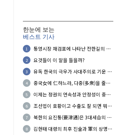
한눈에 보는
베스트 기사
통영시장 재검표에 나타난 전한길의 무
1
식한 거짓선동!
요것들이 이 말을 들을까?
2
유독 한국의 극우가 사대주의로 기운 이
3
유!
중국女에 仁하느라, 다중(多衆)을 줄세
4
운 의사
이제는 정권의 연속성과 안정성이 중요
5
하다
조선업이 호황이고 수출도 잘 되면 뭐하
6
노?
북한의 요진통(要津通)은 3대세습의 사
7
기성
김현태 대령의 최후 진술과 軍의 상명하
8