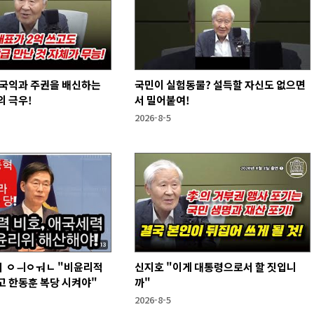
 국익과 주권을 배신하는
국민이 실험동물? 설득할 자신도 없으면
 극우!
서 밀어붙여!
2026-8-5
 ㅇㅢㅇㅝㄴ "비윤리적
신지호 "이게 대통령으로서 할 짓입니
고 한동훈 복당 시켜야"
까"
2026-8-5