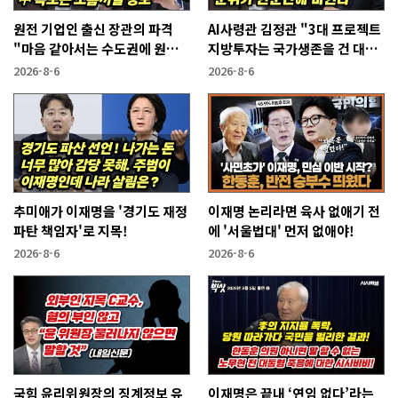
원전 기업인 출신 장관의 파격
AI사령관 김정관 "3대 프로젝트
"마음 같아서는 수도권에 원전
지방투자는 국가생존을 건 대전
짓고싶다"
략"
2026-8-6
2026-8-6
추미애가 이재명을 '경기도 재정
이재명 논리라면 육사 없애기 전
파탄 책임자'로 지목!
에 '서울법대' 먼저 없애야!
2026-8-6
2026-8-6
국힘 윤리위원장의 징계정보 유
이재명은 끝내 ‘연임 없다’라는