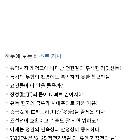
한눈에 보는
베스트 기사
통영시장 재검표에 나타난 전한길의 무식한 거짓선동!
특검의 무혐의 판명에도 복귀하지 못한 참군인들
요것들이 이 말을 들을까?
장정(壯丁)의 몸이 빼빼로 같아서야
유독 한국의 극우가 사대주의로 기운 이유!
중국女에 仁하느라, 다중(多衆)을 줄세운 의사
조선업이 호황이고 수출도 잘 되면 뭐하노?
이제는 정권의 연속성과 안정성이 중요하다
7월27일은 '6·25 정전기념일'과 '유엔군 참전의 날'