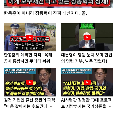
한동훈이 아니라 장동혁이 진짜 배신자다! 끝.
한동훈의 예리한 지적 "육해
대통령이 당원 눈치 보며 헌법
공사 통합하면 쿠데타 쉬워진
의 명령 거부, 발목 잡혔다!
다"
원전 기업인 출신 장관의 파격
AI사령관 김정관 "3대 프로젝
"마음 같아서는 수도권에 원
트 지방투자는 국가생존을 건
전 짓고싶다"
대전략"