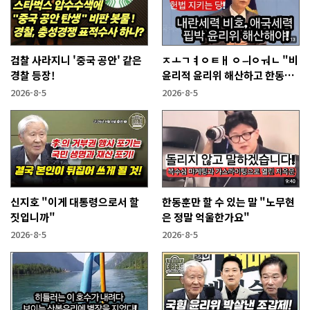
검찰 사라지니 '중국 공안' 같은
ㅈㅗㄱㅕㅇㅌㅐ ㅇㅢㅇㅝㄴ "비
경찰 등장!
윤리적 윤리위 해산하고 한동훈
복당 시켜야"
2026-8-5
2026-8-5
신지호 "이게 대통령으로서 할
한동훈만 할 수 있는 말 "노무현
짓입니까"
은 정말 억울한가요"
2026-8-5
2026-8-5