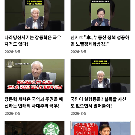
나라망신시키는 장동혁은 극우
신지호 "李, 부동산 정책 성공하
자격도 없다!
면 노벨경제학상감!"
2026-8-5
2026-8-5
장동혁 세력은 국익과 주권을 배
국민이 실험동물? 설득할 자신
신하는 변태적 사대주의 극우!
도 없으면서 밀어붙여!
2026-8-5
2026-8-5