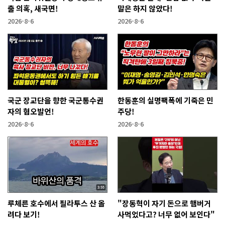
출 의혹, 새국면!
말은 하지 않았다!
2026-8-6
2026-8-6
국군 장교단을 향한 국군통수권
한동훈의 실명팩폭에 기죽은 민
자의 혐오발언!
주당!
2026-8-6
2026-8-6
루체른 호수에서 필라투스 산 올
"장동혁이 자기 돈으로 햄버거
려다 보기!
사먹었다고? 너무 없어 보인다"