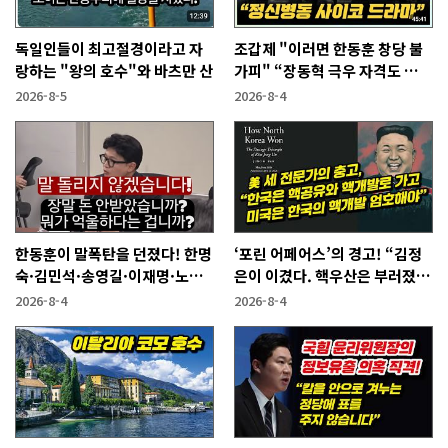
독일인들이 최고절경이라고 자
조갑제 "이러면 한동훈 창당 불
랑하는 "왕의 호수"와 바츠만 산
가피" “장동혁 극우 자격도 없
어...2억 쓰고 성과 없어”
2026-8-5
2026-8-4
한동훈이 말폭탄을 던졌다! 한명
‘포린 어페어스’의 경고! “김정
숙·김민석·송영길·이재명·노
은이 이겼다. 핵우산은 부러졌
무현에게
다”
2026-8-4
2026-8-4