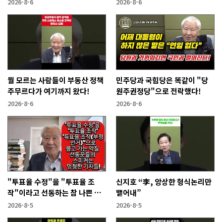
2026-8-6
2026-8-6
뭘 모르는 사람들이 부동산 정책
민주당과 국힘당은 똑같이 "당
주무르다가 여기까지 왔다!
원주권정당"으로 전락했다!
2026-8-6
2026-8-6
"투표율 수정"을 "투표율 조
신지호 “李, 앙상한 형식논리만
작"이라고 선동하는 참 나쁜 사
뱉어내”
람들!
2026-8-5
2026-8-5