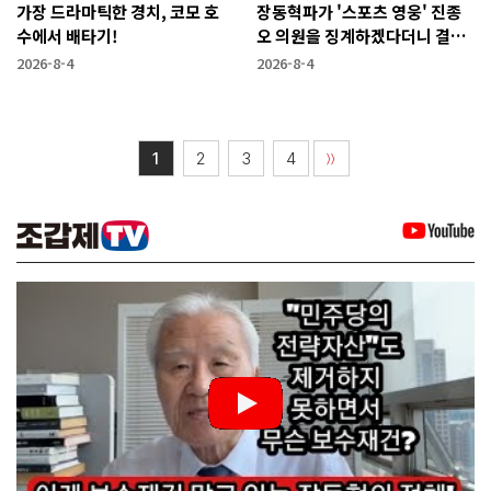
가장 드라마틱한 경치, 코모 호
장동혁파가 '스포츠 영웅' 진종
수에서 배타기!
오 의원을 징계하겠다더니 결국
···
2026-8-4
2026-8-4
1
2
3
4
〉〉