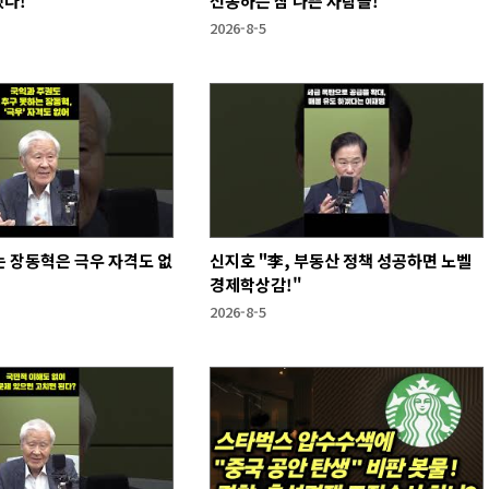
했다!
선동하는 참 나쁜 사람들!
2026-8-5
 장동혁은 극우 자격도 없
신지호 "李, 부동산 정책 성공하면 노벨
경제학상감!"
2026-8-5