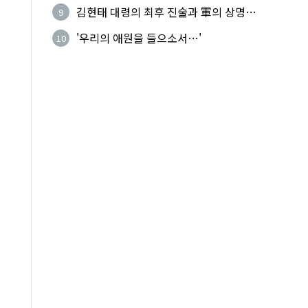
기성
김현태 대령의 최후 진술과 軍의 상명하
9
복(上命下服)
'우리의 애원을 들으소서…'
10