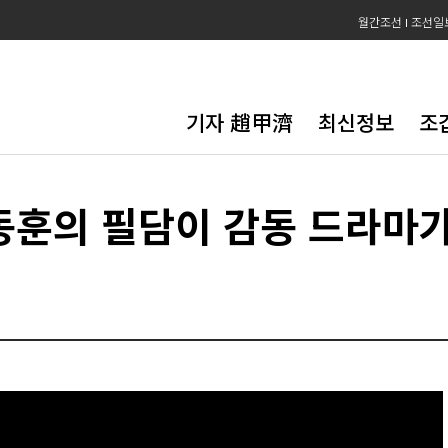
월간조선
조선일
기자 趙甲濟
최신정보
조
훈의 필담이 감동 드라마가