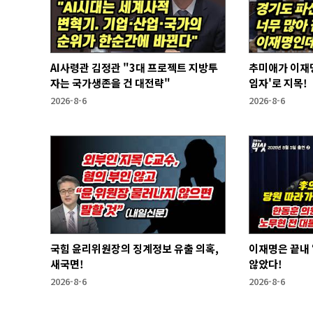
AI사령관 김정관 "3대 프로젝트 지방투
추미애가 이재명
자는 국가생존을 건 대전략"
임자'로 지목!
2026-8-6
2026-8-6
국힘 윤리위원장의 징계정보 유출 의혹,
이재명은 끝내 ‘연임 없다’라는 말은 하지
새국면!
않았다!
2026-8-6
2026-8-6