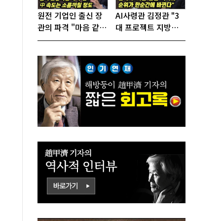
원전 기업인 출신 장
AI사령관 김정관 "3
관의 파격 "마음 같아
대 프로젝트 지방투
서는 수도권에 원전
자는 국가생존을 건
짓고싶다"
대전략"