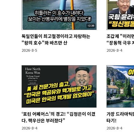
독일인들이 최고절경이라고 자랑하는
조갑제 "이러면
"왕의 호수"와 바츠만 산
“장동혁 극우 자
과 없어”
2026-8-5
2026-8-4
‘포린 어페어스’의 경고! “김정은이 이겼
가장 드라마틱한
다. 핵우산은 부러졌다”
타기!
2026-8-4
2026-8-4