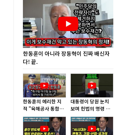
한동훈이 아니라 장동혁이 진짜 배신자
다! 끝.
한동훈의 예리한 지
대통령이 당원 눈치
적 "육해공사 통합하
보며 헌법의 명령 거
면 쿠데타 쉬워진다"
부, 발목 잡혔다!