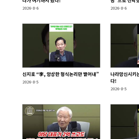
다가 여기까지 왔다!
당"으로 전락
2026-8-6
2026-8-6
신지호 “李, 앙상한 형식논리만 뱉어내”
나라망신시키는
다!
2026-8-5
2026-8-5