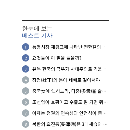
한눈에 보는
베스트 기사
통영시장 재검표에 나타난 전한길의 무
1
식한 거짓선동!
요것들이 이 말을 들을까?
2
유독 한국의 극우가 사대주의로 기운 이
3
유!
장정(壯丁)의 몸이 빼빼로 같아서야
4
중국女에 仁하느라, 다중(多衆)을 줄세
5
운 의사
조선업이 호황이고 수출도 잘 되면 뭐하
6
노?
이제는 정권의 연속성과 안정성이 중요
7
하다
북한의 요진통(要津通)은 3대세습의 사
8