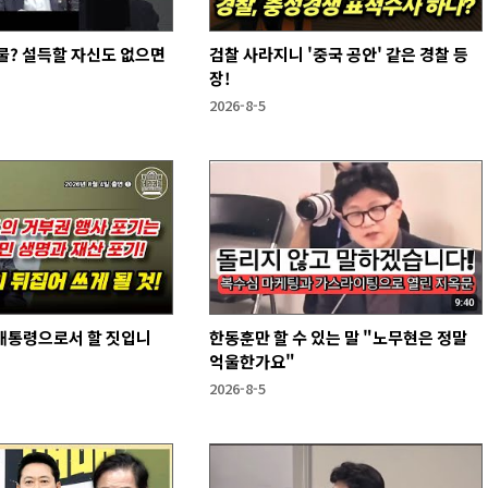
물? 설득할 자신도 없으면
검찰 사라지니 '중국 공안' 같은 경찰 등
장!
2026-8-5
 대통령으로서 할 짓입니
한동훈만 할 수 있는 말 "노무현은 정말
억울한가요"
2026-8-5