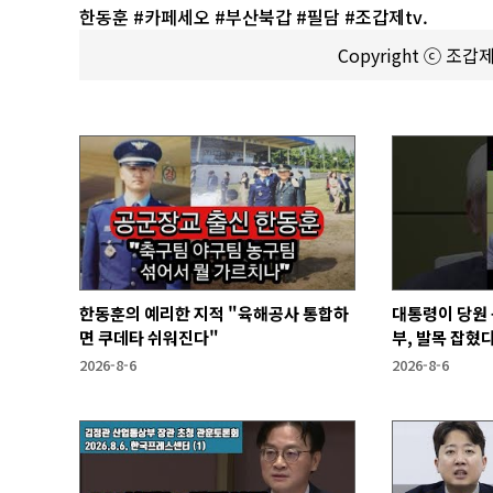
한동훈 #카페세오 #부산북갑 #필담 #조갑제tv.
Copyright ⓒ 조
한동훈의 예리한 지적 "육해공사 통합하
대통령이 당원 
면 쿠데타 쉬워진다"
부, 발목 잡혔다
2026-8-6
2026-8-6