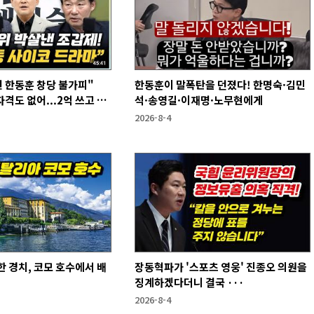
 한동훈 창당 불가피"
한동훈이 말폭탄을 던졌다! 한명숙·김민
격도 없어...2억 쓰고 성
석·송영길·이재명·노무현에게
2026-8-4
 경치, 코모 호수에서 배
장동혁파가 '스포츠 영웅' 진종오 의원을
징계하겠다더니 결국 ···
2026-8-4