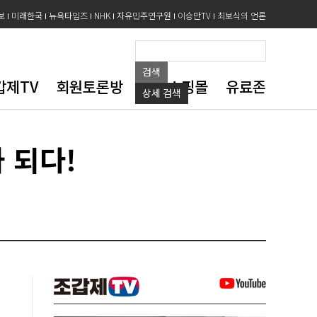
보
미래한국
뉴욕타임즈
NHK
자유민주연구원
이승만TV
최보식의 언론
검색
갑제TV
회원토론방
도서쇼핑몰
유료존
상세
검색
 되다!