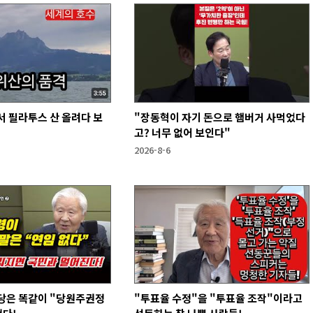
 필라투스 산 올려다 보
"장동혁이 자기 돈으로 햄버거 사먹었다
고? 너무 없어 보인다"
2026-8-6
당은 똑같이 "당원주권정
"투표율 수정"을 "투표율 조작"이라고