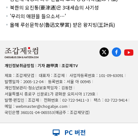
북한의 요진통(要津通)은 3대세습의 사기성
'우리의 애원을 들으소서…'
올해 루쉰문학상(魯迅文學賞) 받은 왕지빙(王計兵)
개인정보취급방침
기자 趙甲濟
조갑제TV
제호 : 조갑제닷컴
대표자 : 조갑제
사업자등록번호 : 101-09-63091
발행일자 : 2005-12-04
등록번호 : 서울 아 00945
개인정보관리·청소년보호책임자 : 김동현
서울특별시 종로구 신문로1가 광화문 오피시아 1729호
발행·편집인 : 조갑제
전화번호 : 02-722-9411~3
팩스 : 02-722-9414
메일 : webmaster@chogabje.com
국민은행 360101-04-065553(예금주 : 조갑제닷컴)
PC 버전