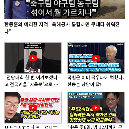
한동훈의 예리한 지적 "육해공사 통합하면 쿠데타 쉬워진
다"
"전당대회 한 번 이겨보겠다
국힘은 이미 극우파에 먹혔다.
고 전국민을 '지옥문'으로 밀
한동훈 창당이 답!
어!"
ㅂㅗㄱㅅㅜㅇㅢ ㅋㅏㄹㅂㅜ
"中은 주6일, 밤 12시까지 근