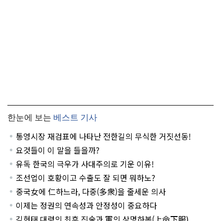
한눈에 보는
베스트 기사
통영시장 재검표에 나타난 전한길의 무식한 거짓선동!
요것들이 이 말을 들을까?
유독 한국의 극우가 사대주의로 기운 이유!
조선업이 호황이고 수출도 잘 되면 뭐하노?
중국女에 仁하느라, 다중(多衆)을 줄세운 의사
이제는 정권의 연속성과 안정성이 중요하다
김현태 대령의 최후 진술과 軍의 상명하복(上命下服)