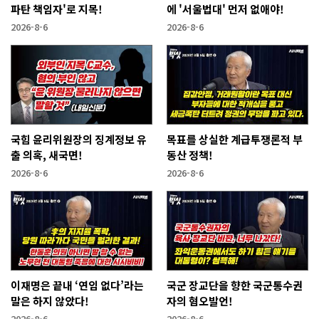
파탄 책임자'로 지목!
에 '서울법대' 먼저 없애야!
2026-8-6
2026-8-6
국힘 윤리위원장의 징계정보 유
목표를 상실한 계급투쟁론적 부
출 의혹, 새국면!
동산 정책!
2026-8-6
2026-8-6
이재명은 끝내 ‘연임 없다’라는
국군 장교단을 향한 국군통수권
말은 하지 않았다!
자의 혐오발언!
2026-8-6
2026-8-6