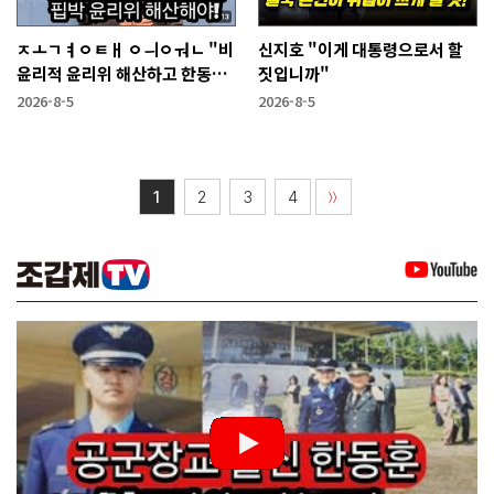
ㅈㅗㄱㅕㅇㅌㅐ ㅇㅢㅇㅝㄴ "비
신지호 "이게 대통령으로서 할
윤리적 윤리위 해산하고 한동훈
짓입니까"
복당 시켜야"
2026-8-5
2026-8-5
1
2
3
4
〉〉