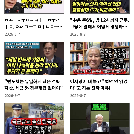
ㅂㅗㄱㅅㅜㅇㅢ ㅋㅏㄹㅂㅜㄹ
"中은 주6일, 밤 12시까지 근무.
ㅣㅁ, ㅇㅙ ㄱㅜㄱㅁㅣㄴㄷㅡㄹ
그렇게 일해서 어떻게 경쟁하냐
ㅇㅣ ㄷㅏㅇㅎㅐㅇㅑ ㅎㅏㄴㅏ?
반문하더라"
2026-8-7
2026-8-7
"반도체는 유일하게 남은 전략
이재명이 대 놓고 "법안 안 읽었
자산. 세금 外 정부개입 없어야"
다"고 하는 진짜 이유!
2026-8-7
2026-8-7