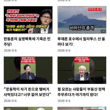
한동훈의 실명팩폭에 기죽은 민
루체른 호수에서 필라투스 산 올
주당!
려다 보기!
2026-8-6
2026-8-6
"장동혁이 자기 돈으로 햄버거
뭘 모르는 사람들이 부동산 정책
사먹었다고? 너무 없어 보인다"
주무르다가 여기까지 왔다!
2026-8-6
2026-8-6