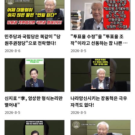
민주당과 국힘당은 똑같이 "당
"투표율 수정"을 "투표율 조
원주권정당"으로 전락했다!
작"이라고 선동하는 참 나쁜 사
람들!
2026-8-6
2026-8-5
신지호 “李, 앙상한 형식논리만
나라망신시키는 장동혁은 극우
뱉어내”
자격도 없다!
2026-8-5
2026-8-5