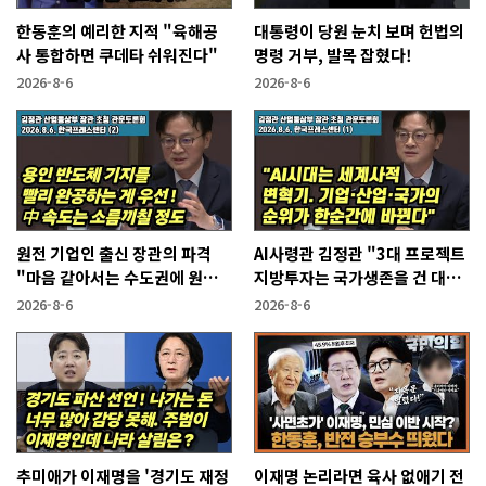
한동훈의 예리한 지적 "육해공
대통령이 당원 눈치 보며 헌법의
사 통합하면 쿠데타 쉬워진다"
명령 거부, 발목 잡혔다!
2026-8-6
2026-8-6
원전 기업인 출신 장관의 파격
AI사령관 김정관 "3대 프로젝트
"마음 같아서는 수도권에 원전
지방투자는 국가생존을 건 대전
짓고싶다"
략"
2026-8-6
2026-8-6
추미애가 이재명을 '경기도 재정
이재명 논리라면 육사 없애기 전