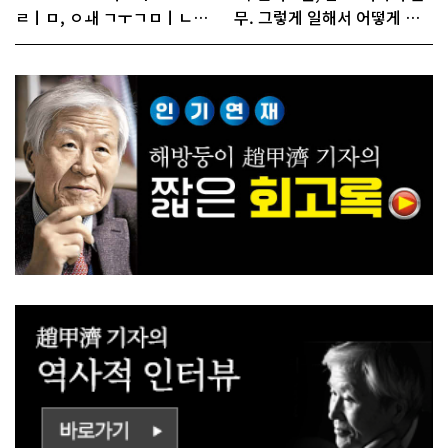
ㄹㅣㅁ, ㅇㅙ ㄱㅜㄱㅁㅣㄴㄷ
무. 그렇게 일해서 어떻게 경
ㅡㄹㅇㅣ ㄷㅏㅇㅎㅐㅇㅑ ㅎ
쟁하냐 반문하더라"
ㅏㄴㅏ?