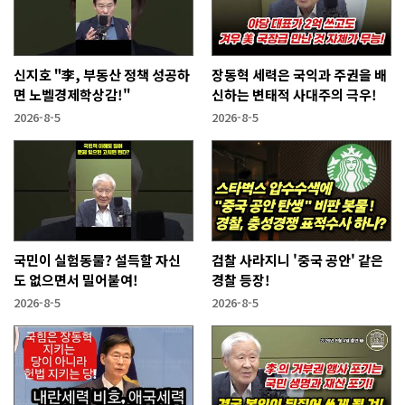
신지호 "李, 부동산 정책 성공하
장동혁 세력은 국익과 주권을 배
면 노벨경제학상감!"
신하는 변태적 사대주의 극우!
2026-8-5
2026-8-5
국민이 실험동물? 설득할 자신
검찰 사라지니 '중국 공안' 같은
도 없으면서 밀어붙여!
경찰 등장!
2026-8-5
2026-8-5