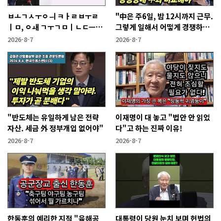
ㅂㅗㄱㅅㅜㅇㅢ ㅋㅏㄹㅂㅜㄹ
"中은 주6일, 밤 12시까지 근무.
ㅣㅁ, ㅇㅙ ㄱㅜㄱㅁㅣㄴㄷㅡㄹ
그렇게 일해서 어떻게 경쟁하냐
ㅇㅣ ㄷㅏㅇㅎㅐㅇㅑ ㅎㅏㄴㅏ?
반문하더라"
2026-8-7
2026-8-7
"반도체는 유일하게 남은 전략
이재명이 대 놓고 "법안 안 읽었
자산. 세금 外 정부개입 없어야"
다"고 하는 진짜 이유!
2026-8-7
2026-8-7
한동훈의 예리한 지적 "육해공
대통령이 당원 눈치 보며 헌법의