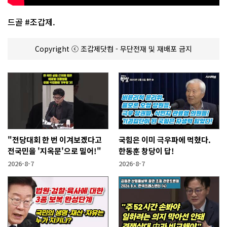
드골 #조갑제.
Copyright ⓒ 조갑제닷컴 - 무단전재 및 재배포 금지
"전당대회 한 번 이겨보겠다고
국힘은 이미 극우파에 먹혔다.
전국민을 '지옥문'으로 밀어!"
한동훈 창당이 답!
2026-8-7
2026-8-7