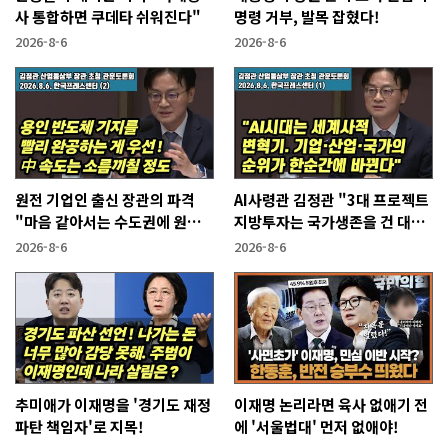
사 통합하면 쿠데타 쉬워진다"
명령 거부, 발목 잡혔다!
2026-8-6
2026-8-6
원전 기업인 출신 장관의 파격
AI사령관 김정관 "3대 프로젝트
"마음 같아서는 수도권에 원전
지방투자는 국가생존을 건 대전
짓고싶다"
략"
2026-8-6
2026-8-6
추미애가 이재명을 '경기도 재정
이재명 논리라면 육사 없애기 전
파탄 책임자'로 지목!
에 '서울법대' 먼저 없애야!