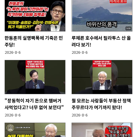
한동훈의 실명팩폭에 기죽은 민
루체른 호수에서 필라투스 산 올
주당!
려다 보기!
2026-8-6
2026-8-6
"장동혁이 자기 돈으로 햄버거
뭘 모르는 사람들이 부동산 정책
사먹었다고? 너무 없어 보인다"
주무르다가 여기까지 왔다!
2026-8-6
2026-8-6