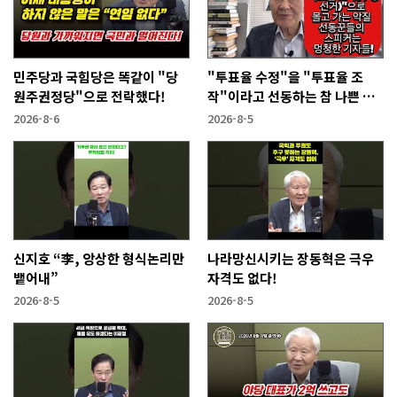
민주당과 국힘당은 똑같이 "당
"투표율 수정"을 "투표율 조
원주권정당"으로 전락했다!
작"이라고 선동하는 참 나쁜 사
람들!
2026-8-6
2026-8-5
신지호 “李, 앙상한 형식논리만
나라망신시키는 장동혁은 극우
뱉어내”
자격도 없다!
2026-8-5
2026-8-5