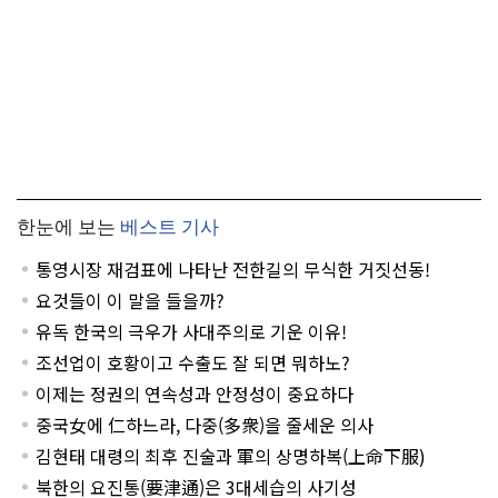
한눈에 보는
베스트 기사
통영시장 재검표에 나타난 전한길의 무식한 거짓선동!
요것들이 이 말을 들을까?
유독 한국의 극우가 사대주의로 기운 이유!
조선업이 호황이고 수출도 잘 되면 뭐하노?
이제는 정권의 연속성과 안정성이 중요하다
중국女에 仁하느라, 다중(多衆)을 줄세운 의사
김현태 대령의 최후 진술과 軍의 상명하복(上命下服)
북한의 요진통(要津通)은 3대세습의 사기성