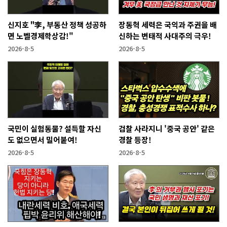
신지호 "李, 부동산 정책 성공하
장동혁 세력은 국익과 주권을 배
면 노벨경제학상감!"
신하는 변태적 사대주의 극우!
2026-8-5
2026-8-5
국민이 실험동물? 설득할 자신
검찰 사라지니 '중국 공안' 같은
도 없으면서 밀어붙여!
경찰 등장!
2026-8-5
2026-8-5