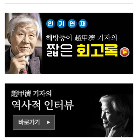
ㅡㄹㅇㅣ ㄷㅏㅇㅎㅐㅇㅑ ㅎ
쟁하냐 반문하더라"
ㅏㄴㅏ?