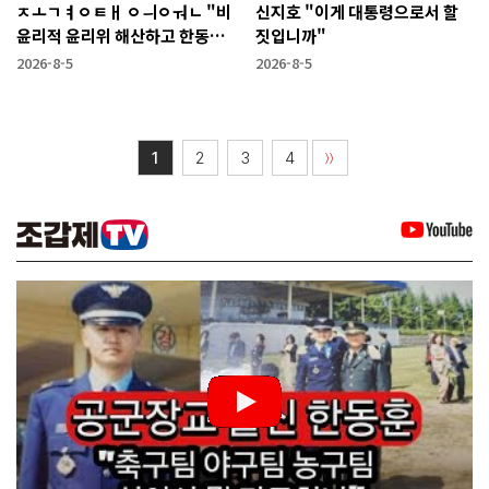
ㅈㅗㄱㅕㅇㅌㅐ ㅇㅢㅇㅝㄴ "비
신지호 "이게 대통령으로서 할
윤리적 윤리위 해산하고 한동훈
짓입니까"
복당 시켜야"
2026-8-5
2026-8-5
1
2
3
4
〉〉