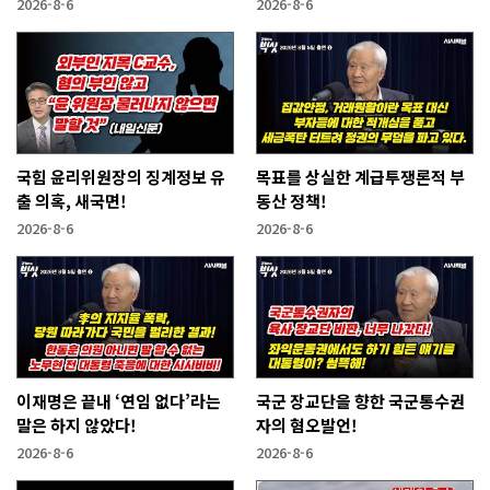
2026-8-6
2026-8-6
국힘 윤리위원장의 징계정보 유
목표를 상실한 계급투쟁론적 부
출 의혹, 새국면!
동산 정책!
2026-8-6
2026-8-6
이재명은 끝내 ‘연임 없다’라는
국군 장교단을 향한 국군통수권
말은 하지 않았다!
자의 혐오발언!
2026-8-6
2026-8-6