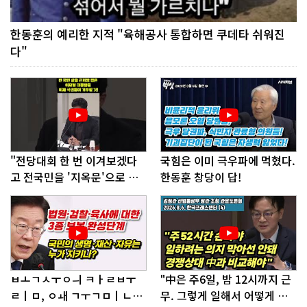
한동훈의 예리한 지적 "육해공사 통합하면 쿠데타 쉬워진
다"
"전당대회 한 번 이겨보겠다
국힘은 이미 극우파에 먹혔다.
고 전국민을 '지옥문'으로 밀
한동훈 창당이 답!
어!"
ㅂㅗㄱㅅㅜㅇㅢ ㅋㅏㄹㅂㅜ
"中은 주6일, 밤 12시까지 근
ㄹㅣㅁ, ㅇㅙ ㄱㅜㄱㅁㅣㄴㄷ
무. 그렇게 일해서 어떻게 경