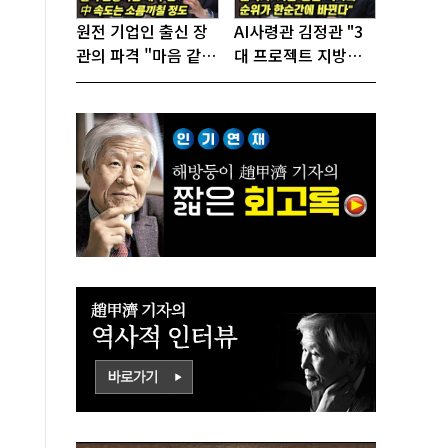
원전 기업인 출신 장
AI사령관 김정관 "3
관의 파격 "마음 같아
대 프로젝트 지방투
서는 수도권에 원전
자는 국가생존을 건
짓고싶다"
대전략"