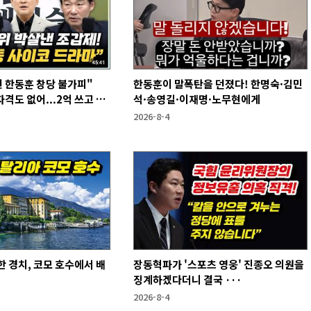
 한동훈 창당 불가피"
한동훈이 말폭탄을 던졌다! 한명숙·김민
격도 없어...2억 쓰고 성
석·송영길·이재명·노무현에게
2026-8-4
 경치, 코모 호수에서 배
장동혁파가 '스포츠 영웅' 진종오 의원을
징계하겠다더니 결국 ···
2026-8-4