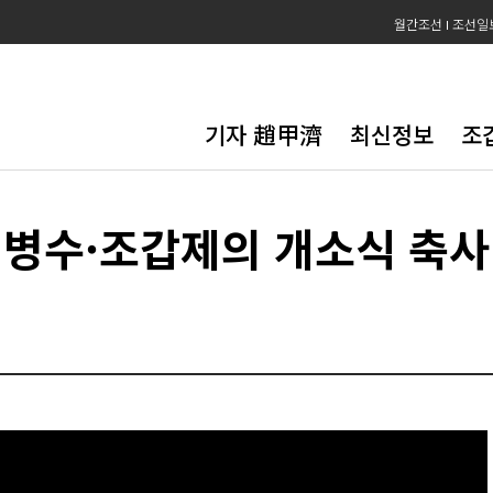
월간조선
조선일
기자 趙甲濟
최신정보
조
서병수·조갑제의 개소식 축사 