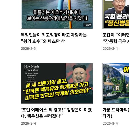
독일인들이 최고절경이라고 자랑하는
조갑제 "이러면
"왕의 호수"와 바츠만 산
“장동혁 극우 자
과 없어”
2026-8-5
2026-8-4
‘포린 어페어스’의 경고! “김정은이 이겼
가장 드라마틱한
다. 핵우산은 부러졌다”
타기!
2026-8-4
2026-8-4