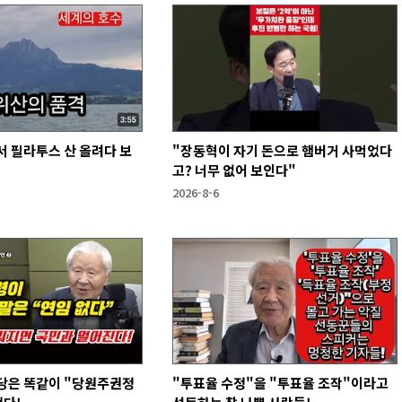
 필라투스 산 올려다 보
"장동혁이 자기 돈으로 햄버거 사먹었다
고? 너무 없어 보인다"
2026-8-6
당은 똑같이 "당원주권정
"투표율 수정"을 "투표율 조작"이라고