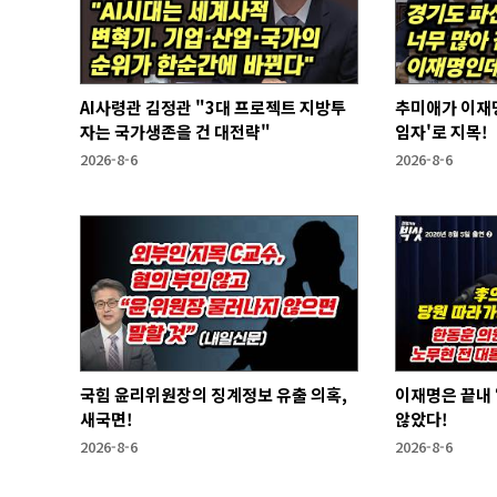
AI사령관 김정관 "3대 프로젝트 지방투
추미애가 이재명
자는 국가생존을 건 대전략"
임자'로 지목!
2026-8-6
2026-8-6
국힘 윤리위원장의 징계정보 유출 의혹,
이재명은 끝내 ‘연임 없다’라는 말은 하지
새국면!
않았다!
2026-8-6
2026-8-6