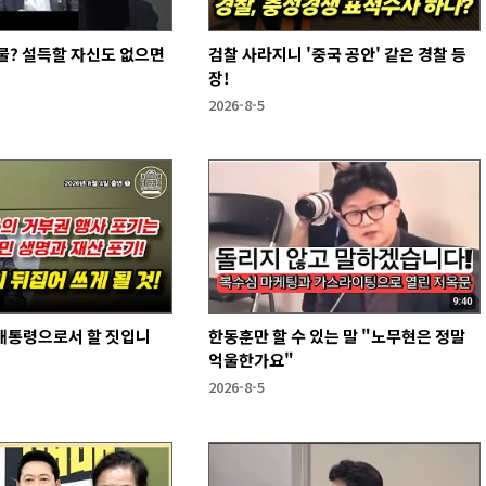
물? 설득할 자신도 없으면
검찰 사라지니 '중국 공안' 같은 경찰 등
장!
2026-8-5
 대통령으로서 할 짓입니
한동훈만 할 수 있는 말 "노무현은 정말
억울한가요"
2026-8-5