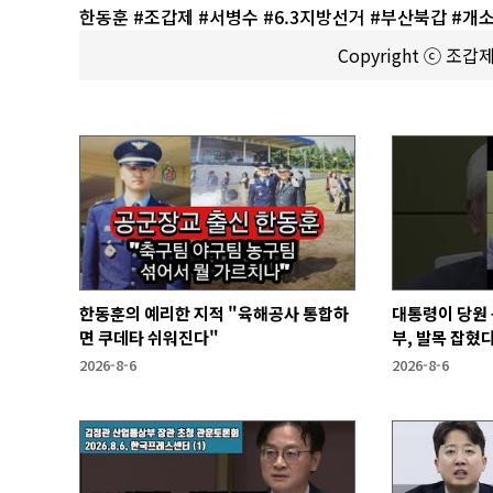
한동훈 #조갑제 #서병수 #6.3지방선거 #부산북갑 #개소
Copyright ⓒ 조
한동훈의 예리한 지적 "육해공사 통합하
대통령이 당원 
면 쿠데타 쉬워진다"
부, 발목 잡혔다
2026-8-6
2026-8-6