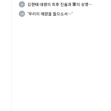
기성
김현태 대령의 최후 진술과 軍의 상명하
9
복(上命下服)
'우리의 애원을 들으소서…'
10