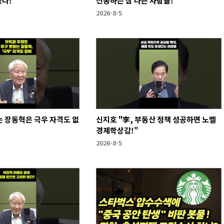
했다!
선동하는 참 나쁜 사람들!
2026-8-5
 장동혁은 극우 자격도 없
신지호 "李, 부동산 정책 성공하면 노벨
경제학상감!"
2026-8-5