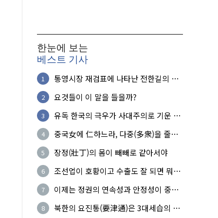
한눈에 보는
베스트 기사
통영시장 재검표에 나타난 전한길의 무
1
식한 거짓선동!
요것들이 이 말을 들을까?
2
유독 한국의 극우가 사대주의로 기운 이
3
유!
중국女에 仁하느라, 다중(多衆)을 줄세
4
운 의사
장정(壯丁)의 몸이 빼빼로 같아서야
5
조선업이 호황이고 수출도 잘 되면 뭐하
6
노?
이제는 정권의 연속성과 안정성이 중요
7
하다
북한의 요진통(要津通)은 3대세습의 사
8