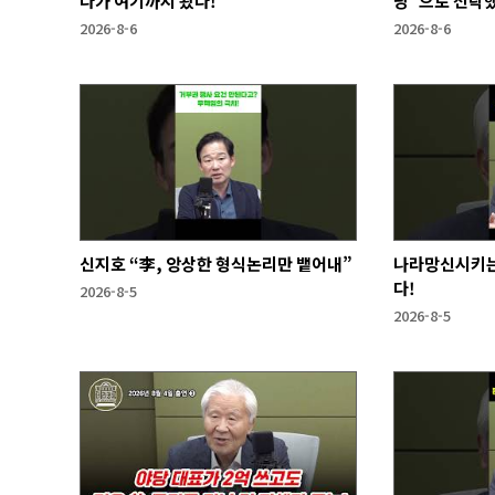
다가 여기까지 왔다!
당"으로 전락
2026-8-6
2026-8-6
신지호 “李, 앙상한 형식논리만 뱉어내”
나라망신시키는
다!
2026-8-5
2026-8-5