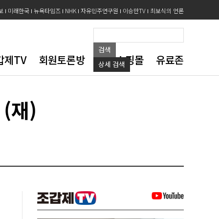
보
미래한국
뉴욕타임즈
NHK
자유민주연구원
이승만TV
최보식의 언론
검색
갑제TV
회원토론방
도서쇼핑몰
유료존
상세
검색
(재)