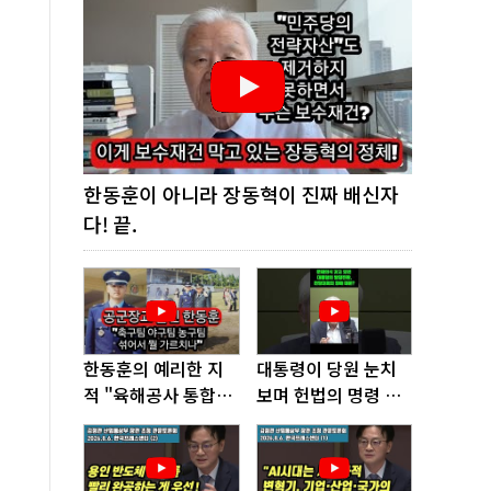
한동훈이 아니라 장동혁이 진짜 배신자
다! 끝.
한동훈의 예리한 지
대통령이 당원 눈치
적 "육해공사 통합하
보며 헌법의 명령 거
면 쿠데타 쉬워진다"
부, 발목 잡혔다!