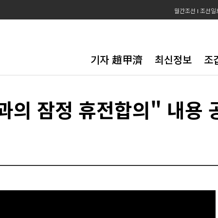
월간조선
조선일
기자 趙甲濟
최신정보
조
국과의 잠정 휴전합의" 내용 