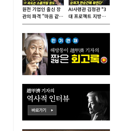
원전 기업인 출신 장
AI사령관 김정관 "3
관의 파격 "마음 같아
대 프로젝트 지방투
서는 수도권에 원전
자는 국가생존을 건
짓고싶다"
대전략"