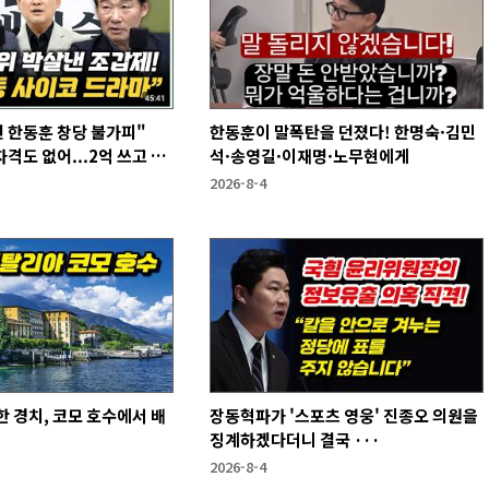
 한동훈 창당 불가피"
한동훈이 말폭탄을 던졌다! 한명숙·김민
격도 없어...2억 쓰고 성
석·송영길·이재명·노무현에게
2026-8-4
 경치, 코모 호수에서 배
장동혁파가 '스포츠 영웅' 진종오 의원을
징계하겠다더니 결국 ···
2026-8-4