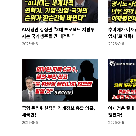
AI사령관 김정관 "3대 프로젝트 지방투
추미애가 이재명
자는 국가생존을 건 대전략"
임자'로 지목!
2026-8-6
2026-8-6
국힘 윤리위원장의 징계정보 유출 의혹,
이재명은 끝내 ‘연임 없다’라는 말은 하지
새국면!
않았다!
2026-8-6
2026-8-6