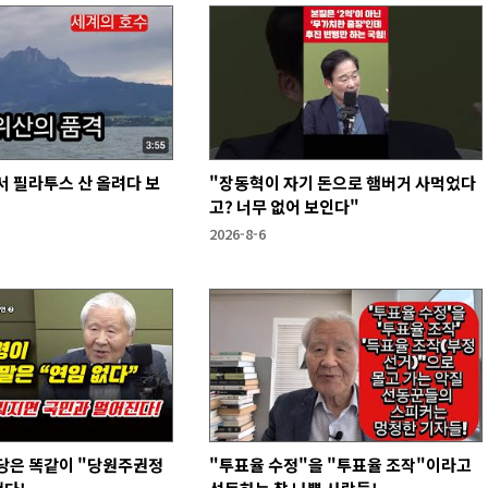
 필라투스 산 올려다 보
"장동혁이 자기 돈으로 햄버거 사먹었다
고? 너무 없어 보인다"
2026-8-6
당은 똑같이 "당원주권정
"투표율 수정"을 "투표율 조작"이라고