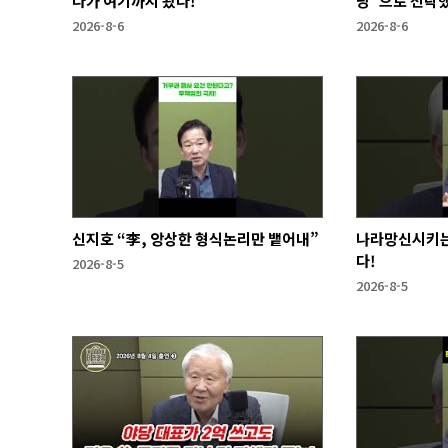
다가 여기까지 왔다!
당"으로 전락
2026-8-6
2026-8-6
신지호 “李, 앙상한 형식논리만 뱉어내”
나라망신시키는
다!
2026-8-5
2026-8-5