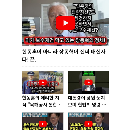
한동훈이 아니라 장동혁이 진짜 배신자
다! 끝.
한동훈의 예리한 지
대통령이 당원 눈치
적 "육해공사 통합하
보며 헌법의 명령 거
면 쿠데타 쉬워진다"
부, 발목 잡혔다!