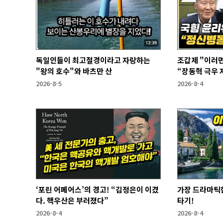
독일인들이 최고절경이라고 자랑하는
조갑제 "이러면
"왕의 호수"와 바츠만 산
“장동혁 극우 자
과 없어”
2026-8-5
2026-8-4
‘포린 어페어스’의 경고! “김정은이 이겼
가장 드라마틱한
다. 핵우산은 부러졌다”
타기!
2026-8-4
2026-8-4