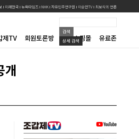
보
미래한국
뉴욕타임즈
NHK
자유민주연구원
이승만TV
최보식의 언론
검색
갑제TV
회원토론방
도서쇼핑몰
유료존
상세
검색
공개