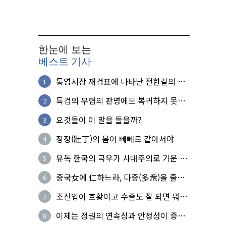
한눈에 보는
베스트 기사
통영시장 재검표에 나타난 전한길의 무
1
식한 거짓선동!
특검의 무혐의 판명에도 복귀하지 못한
2
참군인들
요것들이 이 말을 들을까?
3
장정(壯丁)의 몸이 빼빼로 같아서야
4
유독 한국의 극우가 사대주의로 기운 이
5
유!
중국女에 仁하느라, 다중(多衆)을 줄세
6
운 의사
조선업이 호황이고 수출도 잘 되면 뭐하
7
노?
이제는 정권의 연속성과 안정성이 중요
8