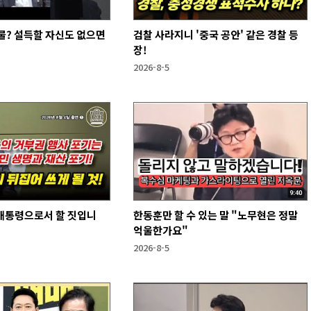
물? 설득할 자신도 없으면
검찰 사라지니 '중국 공안' 같은 경찰 등
장!
2026-8-5
 대통령으로서 할 짓입니
한동훈만 할 수 있는 말 "노무현은 정말
억울한가요"
2026-8-5