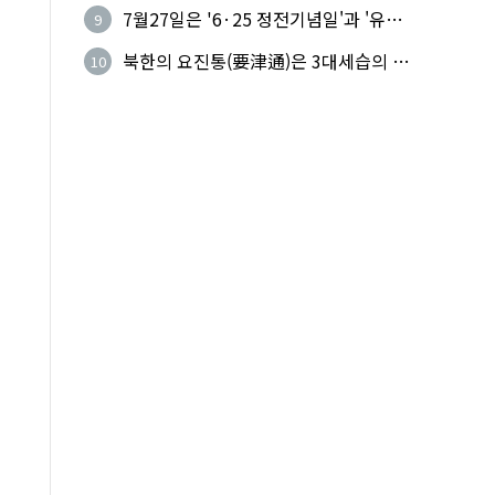
하다
7월27일은 '6·25 정전기념일'과 '유엔
9
군 참전의 날'
북한의 요진통(要津通)은 3대세습의 사
10
기성