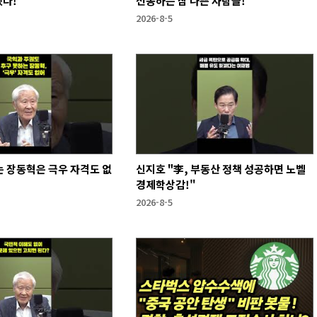
했다!
선동하는 참 나쁜 사람들!
2026-8-5
 장동혁은 극우 자격도 없
신지호 "李, 부동산 정책 성공하면 노벨
경제학상감!"
2026-8-5