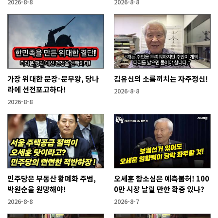
2026-8-8
2026-8-8
가장 위대한 문장-문무왕, 당나
김유신의 소름끼치는 자주정신!
라에 선전포고하다!
2026-8-8
2026-8-8
민주당은 부동산 황폐화 주범,
오세훈 항소심은 예측불허! 100
박원순을 원망해야!
0만 시장 날릴 만한 확증 있나?
2026-8-8
2026-8-7