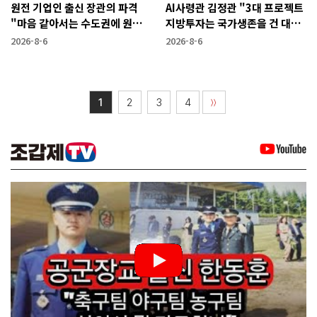
원전 기업인 출신 장관의 파격
AI사령관 김정관 "3대 프로젝트
"마음 같아서는 수도권에 원전
지방투자는 국가생존을 건 대전
짓고싶다"
략"
2026-8-6
2026-8-6
1
2
3
4
〉〉