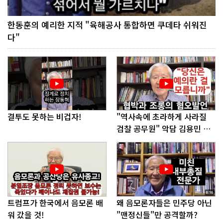
한동훈의 예리한 지적 "육해공사 통합하면 쿠데타 쉬워진
다"
결투도 못하는 비겁자!
"역사속에 초라하게 사라질
검찰 공무원" 악담 김용민 의
원에게!
트럼프가 한국에서 음모론 배
왜 음모론자들은 민주당 아닌
워 갔을 것!
"맨정신들"만 공격할까?