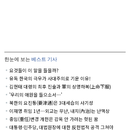
한눈에 보는
베스트 기사
요것들이 이 말을 들을까?
유독 한국의 극우가 사대주의로 기운 이유!
김현태 대령의 최후 진술과 軍의 상명하복(上命下服)
'우리의 애원을 들으소서…'
북한의 요진통(要津通)은 3대세습의 사기성
이재명 취임 1년…외교는 무난, 내치(內治)는 난맥상
중임(重任)변경 개헌은 감옥 안 가려는 헛된 꿈
대통령·민주당, 대법원장에 대한 反헌법적 공격 그쳐야