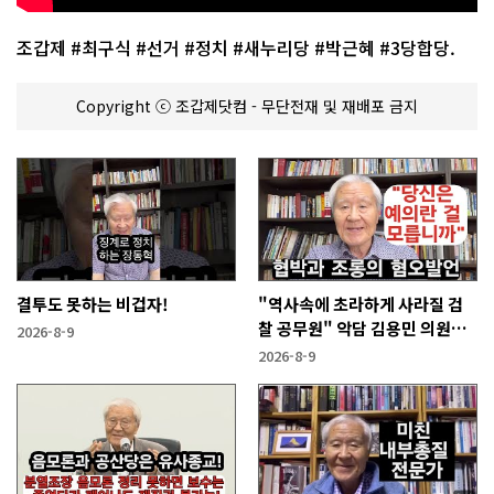
조갑제 #최구식 #선거 #정치 #새누리당 #박근혜 #3당합당.
Copyright ⓒ 조갑제닷컴 - 무단전재 및 재배포 금지
결투도 못하는 비겁자!
"역사속에 초라하게 사라질 검
찰 공무원" 악담 김용민 의원에
2026-8-9
게!
2026-8-9