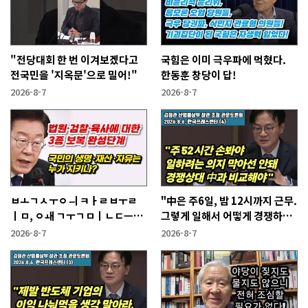
"전당대회 한 번 이겨보겠다고
국힘은 이미 극우파에 먹혔다.
전국민을 '지옥문'으로 밀어!"
한동훈 창당이 답!
2026-8-7
2026-8-7
ㅂㅗㄱㅅㅜㅇㅢ ㅋㅏㄹㅂㅜㄹ
"中은 주6일, 밤 12시까지 근무.
ㅣㅁ, ㅇㅙ ㄱㅜㄱㅁㅣㄴㄷㅡㄹ
그렇게 일해서 어떻게 경쟁하냐
ㅇㅣ ㄷㅏㅇㅎㅐㅇㅑ ㅎㅏㄴㅏ?
반문하더라"
2026-8-7
2026-8-7