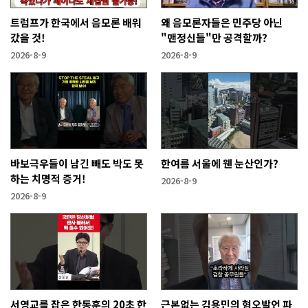
트럼프가 한국에서 음모론 배워
왜 음모론자들은 민주당 아닌
갔을 것!
"맨정신들"만 공격할까?
2026-8-9
2026-8-9
바보극우들이 남긴 빼도 박도 못
한여름 서울에 웬 눈산인가?
하는 치명적 증거!
2026-8-9
2026-8-9
서영교를 잡은 한동훈의 20초 한
근본없는 김용민의 혐오발언 파