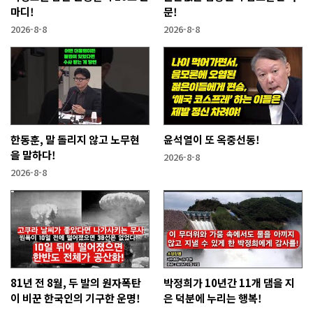
마디!
문!
2026-8-8
2026-8-8
한동훈, 말 돌리지 않고 노무현
윤석열이 또 옥중선동!
을 말하다!
2026-8-8
2026-8-8
81년 전 8월, 두 발의 원자폭탄
박정희가 10년간 11개 댐을 지
이 비꾼 한국인의 기구한 운명!
은 덕분에 누리는 행복!