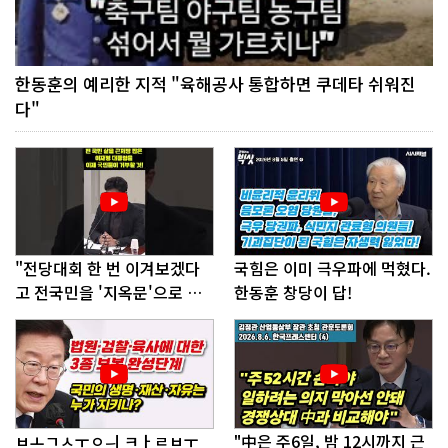
한동훈의 예리한 지적 "육해공사 통합하면 쿠데타 쉬워진
다"
"전당대회 한 번 이겨보겠다
국힘은 이미 극우파에 먹혔다.
고 전국민을 '지옥문'으로 밀
한동훈 창당이 답!
어!"
ㅂㅗㄱㅅㅜㅇㅢ ㅋㅏㄹㅂㅜ
"中은 주6일, 밤 12시까지 근