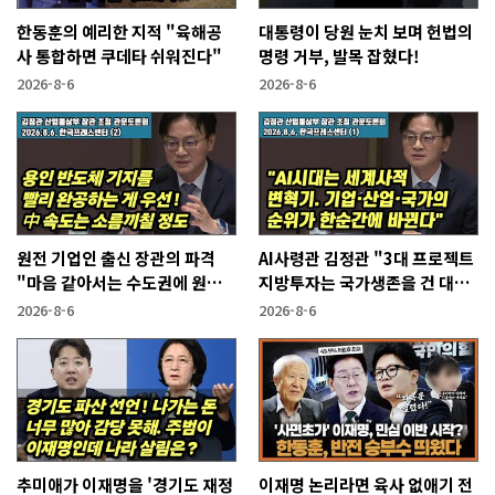
한동훈의 예리한 지적 "육해공
대통령이 당원 눈치 보며 헌법의
사 통합하면 쿠데타 쉬워진다"
명령 거부, 발목 잡혔다!
2026-8-6
2026-8-6
원전 기업인 출신 장관의 파격
AI사령관 김정관 "3대 프로젝트
"마음 같아서는 수도권에 원전
지방투자는 국가생존을 건 대전
짓고싶다"
략"
2026-8-6
2026-8-6
추미애가 이재명을 '경기도 재정
이재명 논리라면 육사 없애기 전