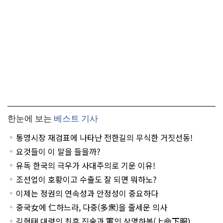
한눈에 보는
베스트 기사
통영시장 재검표에 나타난 전한길의 무식한 거짓선동!
요것들이 이 말을 들을까?
유독 한국의 극우가 사대주의로 기운 이유!
조선업이 호황이고 수출도 잘 되면 뭐하노?
이제는 정권의 연속성과 안정성이 중요하다
중국女에 仁하느라, 다중(多衆)을 줄세운 의사
김현태 대령의 최후 진술과 軍의 상명하복(上命下服)