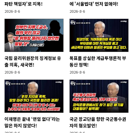
파탄 책임자'로 지목!
에 '서울법대' 먼저 없애야!
2026-8-6
2026-8-6
국힘 윤리위원장의 징계정보 유
목표를 상실한 계급투쟁론적 부
출 의혹, 새국면!
동산 정책!
2026-8-6
2026-8-6
이재명은 끝내 ‘연임 없다’라는
국군 장교단을 향한 국군통수권
말은 하지 않았다!
자의 혐오발언!
2026-8-6
2026-8-6