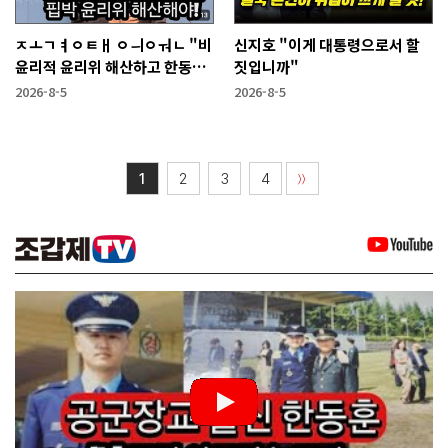
ㅈㅗㄱㅕㅇㅌㅐ ㅇㅢㅇㅝㄴ "비
신지호 "이게 대통령으로서 할
윤리적 윤리위 해산하고 한동훈
짓입니까"
복당 시켜야"
2026-8-5
2026-8-5
1
2
3
4
〉〉