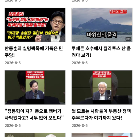
한동훈의 실명팩폭에 기죽은 민
루체른 호수에서 필라투스 산 올
주당!
려다 보기!
2026-8-6
2026-8-6
"장동혁이 자기 돈으로 햄버거
뭘 모르는 사람들이 부동산 정책
사먹었다고? 너무 없어 보인다"
주무르다가 여기까지 왔다!
2026-8-6
2026-8-6