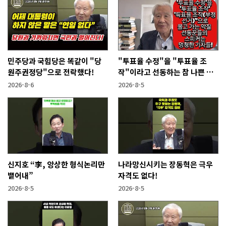
민주당과 국힘당은 똑같이 "당
"투표율 수정"을 "투표율 조
원주권정당"으로 전락했다!
작"이라고 선동하는 참 나쁜 사
람들!
2026-8-6
2026-8-5
신지호 “李, 앙상한 형식논리만
나라망신시키는 장동혁은 극우
뱉어내”
자격도 없다!
2026-8-5
2026-8-5