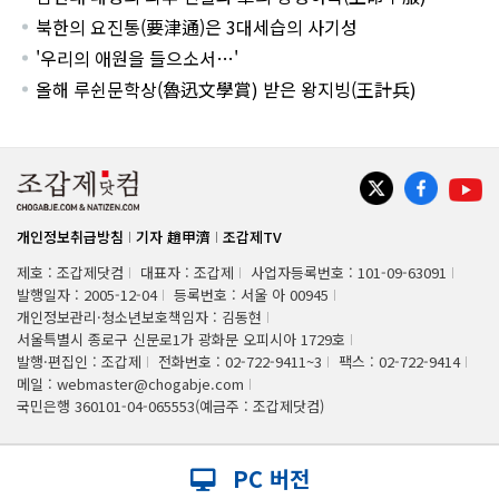
북한의 요진통(要津通)은 3대세습의 사기성
'우리의 애원을 들으소서…'
올해 루쉰문학상(魯迅文學賞) 받은 왕지빙(王計兵)
개인정보취급방침
기자 趙甲濟
조갑제TV
제호 : 조갑제닷컴
대표자 : 조갑제
사업자등록번호 : 101-09-63091
발행일자 : 2005-12-04
등록번호 : 서울 아 00945
개인정보관리·청소년보호책임자 : 김동현
서울특별시 종로구 신문로1가 광화문 오피시아 1729호
발행·편집인 : 조갑제
전화번호 : 02-722-9411~3
팩스 : 02-722-9414
메일 : webmaster@chogabje.com
국민은행 360101-04-065553(예금주 : 조갑제닷컴)
PC 버전