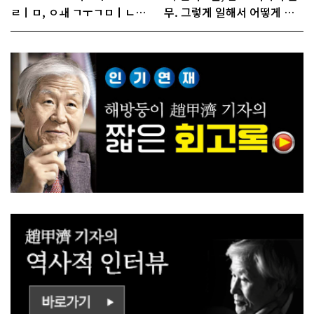
ㄹㅣㅁ, ㅇㅙ ㄱㅜㄱㅁㅣㄴㄷ
무. 그렇게 일해서 어떻게 경
ㅡㄹㅇㅣ ㄷㅏㅇㅎㅐㅇㅑ ㅎ
쟁하냐 반문하더라"
ㅏㄴㅏ?