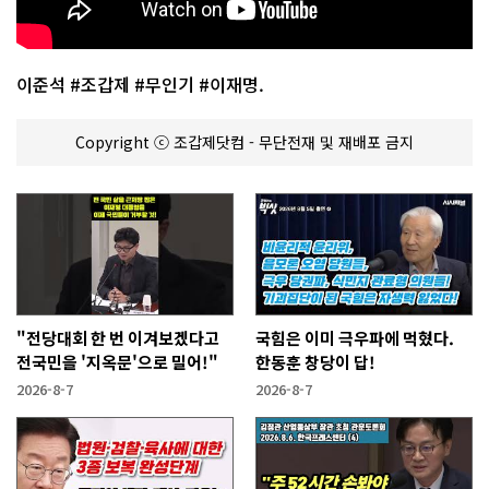
이준석 #조갑제 #무인기 #이재명.
Copyright ⓒ 조갑제닷컴 - 무단전재 및 재배포 금지
"전당대회 한 번 이겨보겠다고
국힘은 이미 극우파에 먹혔다.
전국민을 '지옥문'으로 밀어!"
한동훈 창당이 답!
2026-8-7
2026-8-7