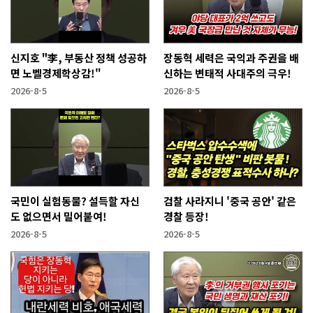
신지호 "李, 부동산 정책 성공하
장동혁 세력은 국익과 주권을 배
면 노벨경제학상감!"
신하는 변태적 사대주의 극우!
2026-8-5
2026-8-5
국민이 실험동물? 설득할 자신
검찰 사라지니 '중국 공안' 같은
도 없으면서 밀어붙여!
경찰 등장!
2026-8-5
2026-8-5