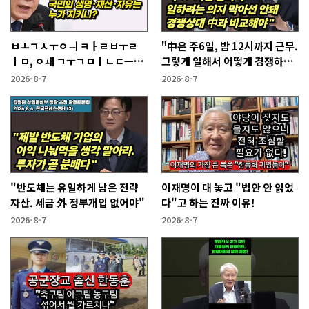
ㅂㅗㄱㅅㅜㅇㅢ ㅋㅏㄹㅂㅜㄹ
"中은 주6일, 밤 12시까지 근무.
ㅣㅁ, ㅇㅙ ㄱㅜㄱㅁㅣㄴㄷㅡㄹ
그렇게 일해서 어떻게 경쟁하냐
ㅇㅣ ㄷㅏㅇㅎㅐㅇㅑ ㅎㅏㄴㅏ?
반문하더라"
2026-8-7
2026-8-7
"반도체는 유일하게 남은 전략
이재명이 대 놓고 "법안 안 읽었
자산. 세금 外 정부개입 없어야"
다"고 하는 진짜 이유!
2026-8-7
2026-8-7