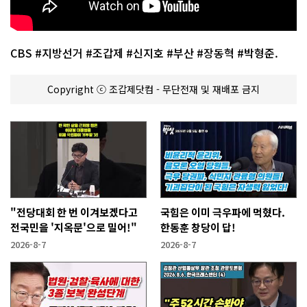
CBS #지방선거 #조갑제 #신지호 #부산 #장동혁 #박형준.
Copyright ⓒ 조갑제닷컴 - 무단전재 및 재배포 금지
"전당대회 한 번 이겨보겠다고
국힘은 이미 극우파에 먹혔다.
전국민을 '지옥문'으로 밀어!"
한동훈 창당이 답!
2026-8-7
2026-8-7