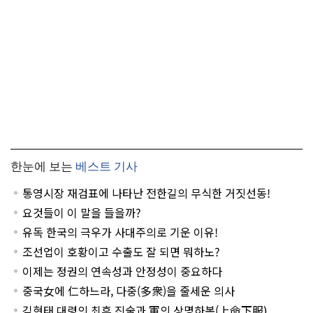
한눈에 보는
베스트 기사
통영시장 재검표에 나타난 전한길의 무식한 거짓선동!
요것들이 이 말을 들을까?
유독 한국의 극우가 사대주의로 기운 이유!
조선업이 호황이고 수출도 잘 되면 뭐하노?
이제는 정권의 연속성과 안정성이 중요하다
중국女에 仁하느라, 다중(多衆)을 줄세운 의사
김현태 대령의 최후 진술과 軍의 상명하복(上命下服)