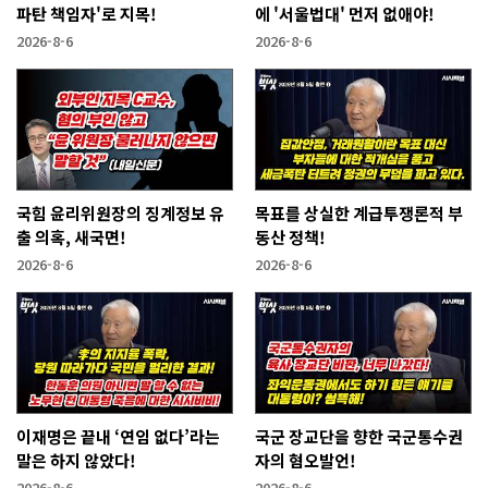
파탄 책임자'로 지목!
에 '서울법대' 먼저 없애야!
2026-8-6
2026-8-6
국힘 윤리위원장의 징계정보 유
목표를 상실한 계급투쟁론적 부
출 의혹, 새국면!
동산 정책!
2026-8-6
2026-8-6
이재명은 끝내 ‘연임 없다’라는
국군 장교단을 향한 국군통수권
말은 하지 않았다!
자의 혐오발언!
2026-8-6
2026-8-6