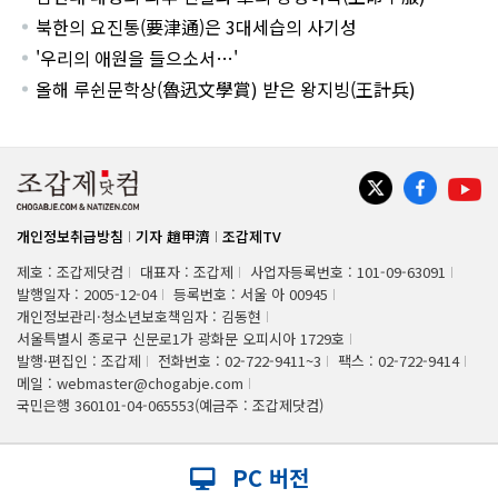
북한의 요진통(要津通)은 3대세습의 사기성
'우리의 애원을 들으소서…'
올해 루쉰문학상(魯迅文學賞) 받은 왕지빙(王計兵)
개인정보취급방침
기자 趙甲濟
조갑제TV
제호 : 조갑제닷컴
대표자 : 조갑제
사업자등록번호 : 101-09-63091
발행일자 : 2005-12-04
등록번호 : 서울 아 00945
개인정보관리·청소년보호책임자 : 김동현
서울특별시 종로구 신문로1가 광화문 오피시아 1729호
발행·편집인 : 조갑제
전화번호 : 02-722-9411~3
팩스 : 02-722-9414
메일 : webmaster@chogabje.com
국민은행 360101-04-065553(예금주 : 조갑제닷컴)
PC 버전