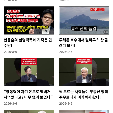
한동훈의 실명팩폭에 기죽은 민
루체른 호수에서 필라투스 산 올
주당!
려다 보기!
2026-8-6
2026-8-6
"장동혁이 자기 돈으로 햄버거
뭘 모르는 사람들이 부동산 정책
사먹었다고? 너무 없어 보인다"
주무르다가 여기까지 왔다!
2026-8-6
2026-8-6