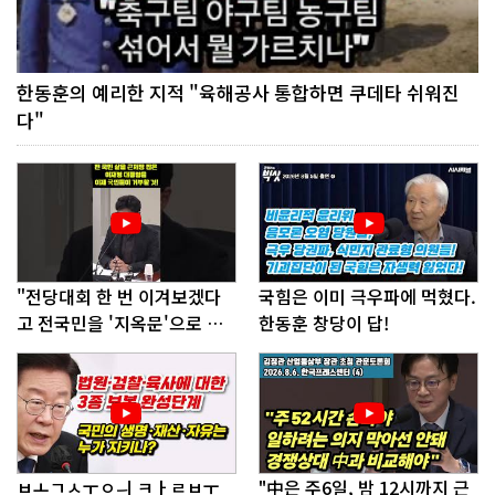
한동훈의 예리한 지적 "육해공사 통합하면 쿠데타 쉬워진
다"
"전당대회 한 번 이겨보겠다
국힘은 이미 극우파에 먹혔다.
고 전국민을 '지옥문'으로 밀
한동훈 창당이 답!
어!"
ㅂㅗㄱㅅㅜㅇㅢ ㅋㅏㄹㅂㅜ
"中은 주6일, 밤 12시까지 근