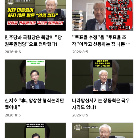
민주당과 국힘당은 똑같이 "당
"투표율 수정"을 "투표율 조
원주권정당"으로 전락했다!
작"이라고 선동하는 참 나쁜 사
람들!
2026-8-6
2026-8-5
신지호 “李, 앙상한 형식논리만
나라망신시키는 장동혁은 극우
뱉어내”
자격도 없다!
2026-8-5
2026-8-5