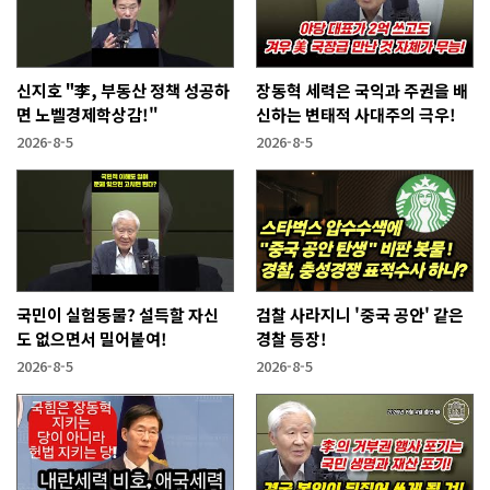
신지호 "李, 부동산 정책 성공하
장동혁 세력은 국익과 주권을 배
면 노벨경제학상감!"
신하는 변태적 사대주의 극우!
2026-8-5
2026-8-5
국민이 실험동물? 설득할 자신
검찰 사라지니 '중국 공안' 같은
도 없으면서 밀어붙여!
경찰 등장!
2026-8-5
2026-8-5