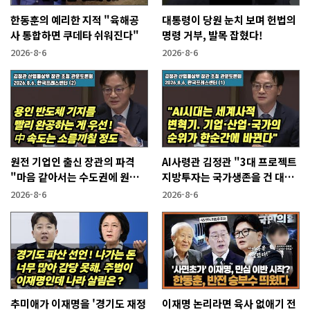
한동훈의 예리한 지적 "육해공
대통령이 당원 눈치 보며 헌법의
사 통합하면 쿠데타 쉬워진다"
명령 거부, 발목 잡혔다!
2026-8-6
2026-8-6
원전 기업인 출신 장관의 파격
AI사령관 김정관 "3대 프로젝트
"마음 같아서는 수도권에 원전
지방투자는 국가생존을 건 대전
짓고싶다"
략"
2026-8-6
2026-8-6
추미애가 이재명을 '경기도 재정
이재명 논리라면 육사 없애기 전