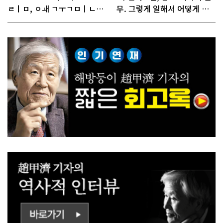
ㄹㅣㅁ, ㅇㅙ ㄱㅜㄱㅁㅣㄴㄷ
무. 그렇게 일해서 어떻게 경
ㅡㄹㅇㅣ ㄷㅏㅇㅎㅐㅇㅑ ㅎ
쟁하냐 반문하더라"
ㅏㄴㅏ?