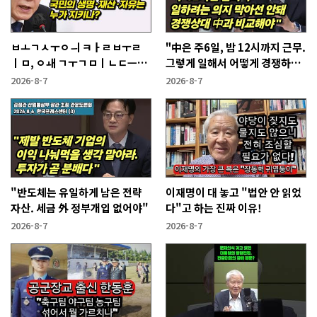
ㅂㅗㄱㅅㅜㅇㅢ ㅋㅏㄹㅂㅜㄹ
"中은 주6일, 밤 12시까지 근무.
ㅣㅁ, ㅇㅙ ㄱㅜㄱㅁㅣㄴㄷㅡㄹ
그렇게 일해서 어떻게 경쟁하냐
ㅇㅣ ㄷㅏㅇㅎㅐㅇㅑ ㅎㅏㄴㅏ?
반문하더라"
2026-8-7
2026-8-7
"반도체는 유일하게 남은 전략
이재명이 대 놓고 "법안 안 읽었
자산. 세금 外 정부개입 없어야"
다"고 하는 진짜 이유!
2026-8-7
2026-8-7