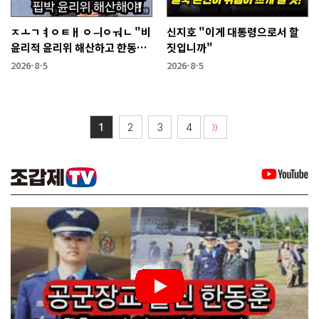
ㅈㅗㄱㅕㅇㅌㅐ ㅇㅢㅇㅝㄴ "비
신지호 "이게 대통령으로서 할
윤리적 윤리위 해산하고 한동훈
짓입니까"
복당 시켜야"
2026-8-5
2026-8-5
1
2
3
4
〉〉