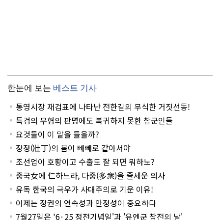
한눈에 보는
베스트 기사
통영시장 재검표에 나타난 전한길의 무식한 거짓선동!
특검의 무혐의 판명에도 복귀하지 못한 참군인들
요것들이 이 말을 들을까?
장정(壯丁)의 몸이 빼빼로 같아서야
조선업이 호황이고 수출도 잘 되면 뭐하노?
중국女에 仁하느라, 다중(多衆)을 줄세운 의사
유독 한국의 극우가 사대주의로 기운 이유!
이제는 정권의 연속성과 안정성이 중요하다
7월27일은 '6·25 정전기념일'과 '유엔군 참전의 날'