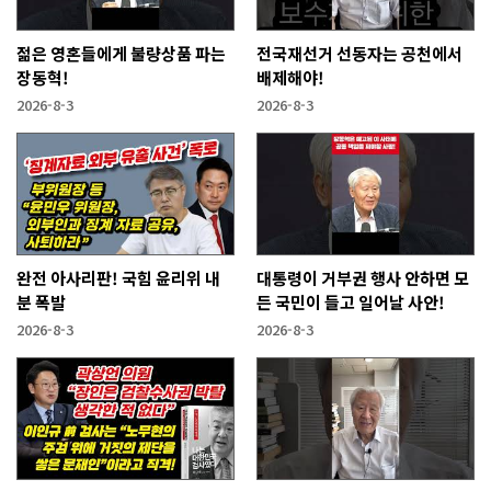
젊은 영혼들에게 불량상품 파는
전국재선거 선동자는 공천에서
장동혁!
배제해야!
2026-8-3
2026-8-3
완전 아사리판! 국힘 윤리위 내
대통령이 거부권 행사 안하면 모
분 폭발
든 국민이 들고 일어날 사안!
2026-8-3
2026-8-3