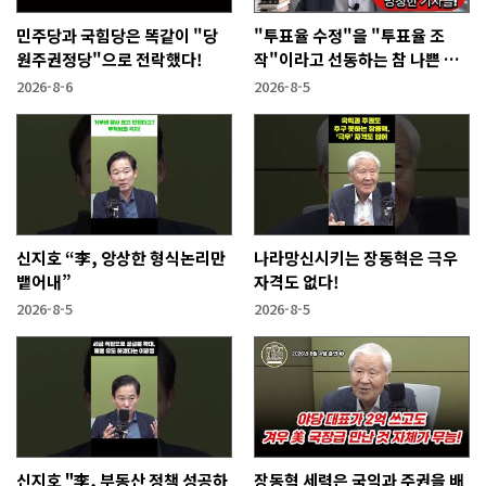
민주당과 국힘당은 똑같이 "당
"투표율 수정"을 "투표율 조
원주권정당"으로 전락했다!
작"이라고 선동하는 참 나쁜 사
람들!
2026-8-6
2026-8-5
신지호 “李, 앙상한 형식논리만
나라망신시키는 장동혁은 극우
뱉어내”
자격도 없다!
2026-8-5
2026-8-5
신지호 "李, 부동산 정책 성공하
장동혁 세력은 국익과 주권을 배