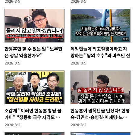
복당 시켜야"
2026-8-5
2026-8-5
한동훈만 할 수 있는 말 "노무현
독일인들이 최고절경이라고 자
은 정말 억울한가요"
랑하는 "왕의 호수"와 바츠만 산
2026-8-5
2026-8-5
조갑제 "이러면 한동훈 창당 불
한동훈이 말폭탄을 던졌다! 한명
가피" “장동혁 극우 자격도 없
숙·김민석·송영길·이재명·노
어...2억 쓰고 성과 없어”
무현에게
2026-8-4
2026-8-4