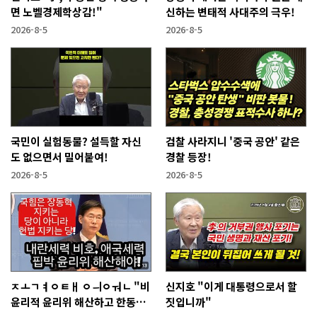
면 노벨경제학상감!"
신하는 변태적 사대주의 극우!
2026-8-5
2026-8-5
국민이 실험동물? 설득할 자신
검찰 사라지니 '중국 공안' 같은
도 없으면서 밀어붙여!
경찰 등장!
2026-8-5
2026-8-5
ㅈㅗㄱㅕㅇㅌㅐ ㅇㅢㅇㅝㄴ "비
신지호 "이게 대통령으로서 할
윤리적 윤리위 해산하고 한동훈
짓입니까"