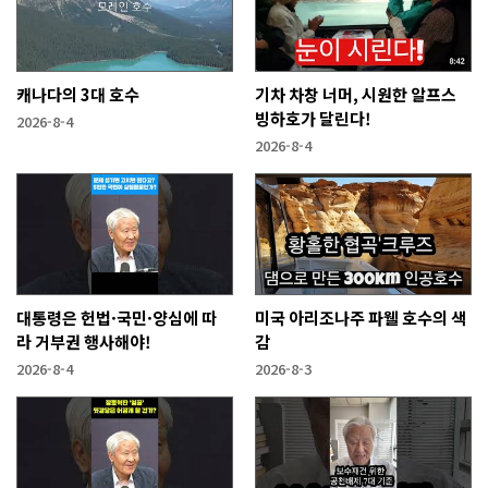
캐나다의 3대 호수
기차 차창 너머, 시원한 알프스
빙하호가 달린다!
2026-8-4
2026-8-4
대통령은 헌법·국민·양심에 따
미국 아리조나주 파웰 호수의 색
라 거부권 행사해야!
감
2026-8-4
2026-8-3