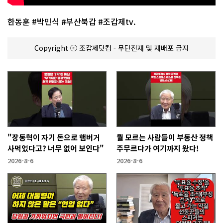
한동훈 #박민식 #부산북갑 #조갑제tv.
Copyright ⓒ 조갑제닷컴 - 무단전재 및 재배포 금지
"장동혁이 자기 돈으로 햄버거
뭘 모르는 사람들이 부동산 정책
사먹었다고? 너무 없어 보인다"
주무르다가 여기까지 왔다!
2026-8-6
2026-8-6