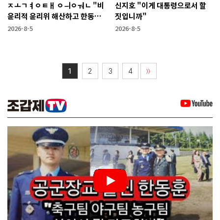
ㅈㅗㄱㅕㅇㅌㅐ ㅇㅢㅇㅝㄴ "비
신지호 "이게 대통령으로서 할
윤리적 윤리위 해산하고 한동훈
짓입니까"
복당 시켜야"
2026-8-5
2026-8-5
1
2
3
4
〉〉