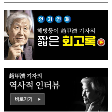
ㅡㄹㅇㅣ ㄷㅏㅇㅎㅐㅇㅑ ㅎ
쟁하냐 반문하더라"
ㅏㄴㅏ?