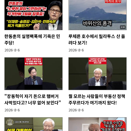
한동훈의 실명팩폭에 기죽은 민
루체른 호수에서 필라투스 산 올
주당!
려다 보기!
2026-8-6
2026-8-6
"장동혁이 자기 돈으로 햄버거
뭘 모르는 사람들이 부동산 정책
사먹었다고? 너무 없어 보인다"
주무르다가 여기까지 왔다!
2026-8-6
2026-8-6