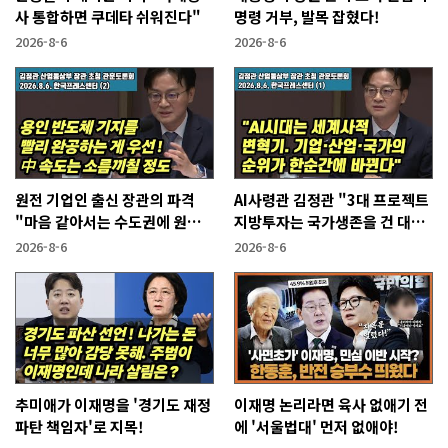
사 통합하면 쿠데타 쉬워진다"
명령 거부, 발목 잡혔다!
2026-8-6
2026-8-6
원전 기업인 출신 장관의 파격
AI사령관 김정관 "3대 프로젝트
"마음 같아서는 수도권에 원전
지방투자는 국가생존을 건 대전
짓고싶다"
략"
2026-8-6
2026-8-6
추미애가 이재명을 '경기도 재정
이재명 논리라면 육사 없애기 전
파탄 책임자'로 지목!
에 '서울법대' 먼저 없애야!