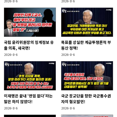
2026-8-6
2026-8-6
국힘 윤리위원장의 징계정보 유
목표를 상실한 계급투쟁론적 부
출 의혹, 새국면!
동산 정책!
2026-8-6
2026-8-6
이재명은 끝내 ‘연임 없다’라는
국군 장교단을 향한 국군통수권
말은 하지 않았다!
자의 혐오발언!
2026-8-6
2026-8-6