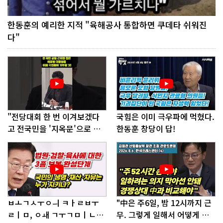
한동훈의 예리한 지적 "육해공사 통합하면 쿠데타 쉬워진
다"
"전당대회 한 번 이겨보겠다
국힘은 이미 극우파에 먹혔다.
고 전국민을 '지옥문'으로 밀
한동훈 창당이 답!
어!"
ㅂㅗㄱㅅㅜㅇㅢ ㅋㅏㄹㅂㅜ
"中은 주6일, 밤 12시까지 근
ㄹㅣㅁ, ㅇㅙ ㄱㅜㄱㅁㅣㄴㄷ
무. 그렇게 일해서 어떻게 경