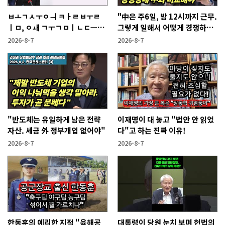
ㅂㅗㄱㅅㅜㅇㅢ ㅋㅏㄹㅂㅜㄹ
"中은 주6일, 밤 12시까지 근무.
ㅣㅁ, ㅇㅙ ㄱㅜㄱㅁㅣㄴㄷㅡㄹ
그렇게 일해서 어떻게 경쟁하냐
ㅇㅣ ㄷㅏㅇㅎㅐㅇㅑ ㅎㅏㄴㅏ?
반문하더라"
2026-8-7
2026-8-7
"반도체는 유일하게 남은 전략
이재명이 대 놓고 "법안 안 읽었
자산. 세금 外 정부개입 없어야"
다"고 하는 진짜 이유!
2026-8-7
2026-8-7
한동훈의 예리한 지적 "육해공
대통령이 당원 눈치 보며 헌법의