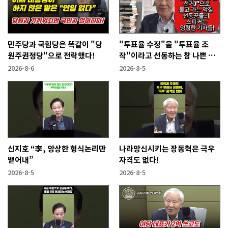
민주당과 국힘당은 똑같이 "당
"투표율 수정"을 "투표율 조
원주권정당"으로 전락했다!
작"이라고 선동하는 참 나쁜 사
람들!
2026-8-6
2026-8-5
신지호 “李, 앙상한 형식논리만
나라망신시키는 장동혁은 극우
뱉어내”
자격도 없다!
2026-8-5
2026-8-5