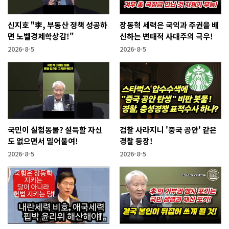
신지호 "李, 부동산 정책 성공하
장동혁 세력은 국익과 주권을 배
면 노벨경제학상감!"
신하는 변태적 사대주의 극우!
2026-8-5
2026-8-5
국민이 실험동물? 설득할 자신
검찰 사라지니 '중국 공안' 같은
도 없으면서 밀어붙여!
경찰 등장!
2026-8-5
2026-8-5