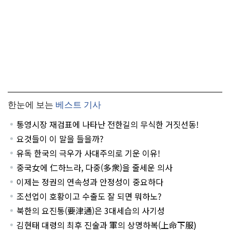
한눈에 보는
베스트 기사
통영시장 재검표에 나타난 전한길의 무식한 거짓선동!
요것들이 이 말을 들을까?
유독 한국의 극우가 사대주의로 기운 이유!
중국女에 仁하느라, 다중(多衆)을 줄세운 의사
이제는 정권의 연속성과 안정성이 중요하다
조선업이 호황이고 수출도 잘 되면 뭐하노?
북한의 요진통(要津通)은 3대세습의 사기성
김현태 대령의 최후 진술과 軍의 상명하복(上命下服)