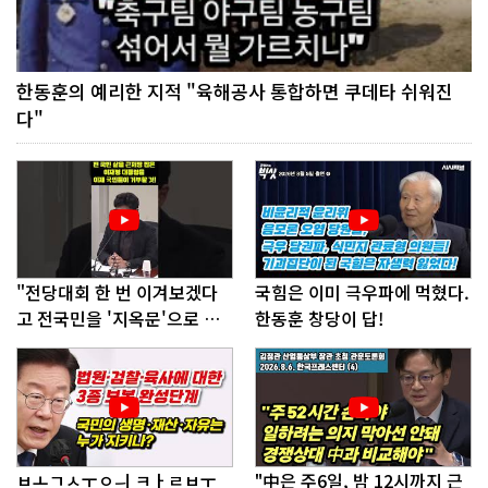
한동훈의 예리한 지적 "육해공사 통합하면 쿠데타 쉬워진
다"
"전당대회 한 번 이겨보겠다
국힘은 이미 극우파에 먹혔다.
고 전국민을 '지옥문'으로 밀
한동훈 창당이 답!
어!"
ㅂㅗㄱㅅㅜㅇㅢ ㅋㅏㄹㅂㅜ
"中은 주6일, 밤 12시까지 근