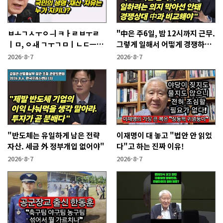
ㅂㅗㄱㅅㅜㅇㅢ ㅋㅏㄹㅂㅜㄹ
"中은 주6일, 밤 12시까지 근무.
ㅣㅁ, ㅇㅙ ㄱㅜㄱㅁㅣㄴㄷㅡㄹ
그렇게 일해서 어떻게 경쟁하냐
ㅇㅣ ㄷㅏㅇㅎㅐㅇㅑ ㅎㅏㄴㅏ?
반문하더라"
2026-8-7
2026-8-7
"반도체는 유일하게 남은 전략
이재명이 대 놓고 "법안 안 읽었
자산. 세금 外 정부개입 없어야"
다"고 하는 진짜 이유!
2026-8-7
2026-8-7