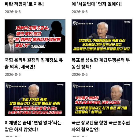
파탄 책임자'로 지목!
에 '서울법대' 먼저 없애야!
2026-8-6
2026-8-6
국힘 윤리위원장의 징계정보 유
목표를 상실한 계급투쟁론적 부
출 의혹, 새국면!
동산 정책!
2026-8-6
2026-8-6
이재명은 끝내 ‘연임 없다’라는
국군 장교단을 향한 국군통수권
말은 하지 않았다!
자의 혐오발언!
2026-8-6
2026-8-6