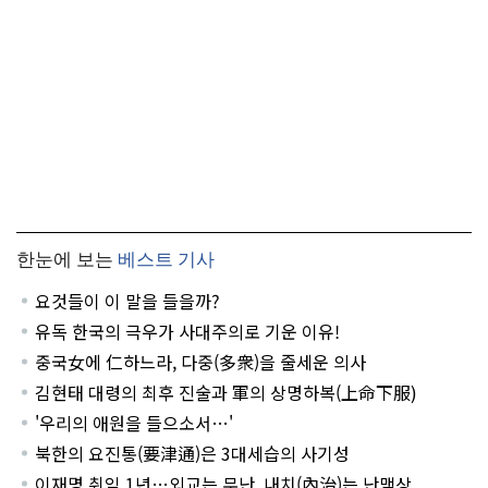
한눈에 보는
베스트 기사
요것들이 이 말을 들을까?
유독 한국의 극우가 사대주의로 기운 이유!
중국女에 仁하느라, 다중(多衆)을 줄세운 의사
김현태 대령의 최후 진술과 軍의 상명하복(上命下服)
'우리의 애원을 들으소서…'
북한의 요진통(要津通)은 3대세습의 사기성
이재명 취임 1년…외교는 무난, 내치(內治)는 난맥상