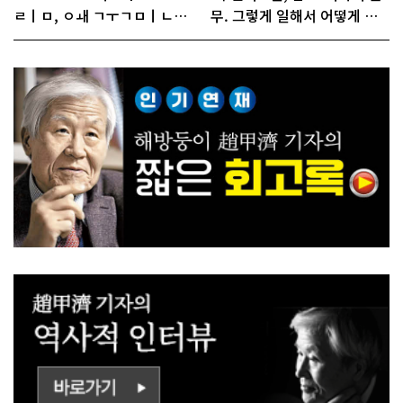
ㄹㅣㅁ, ㅇㅙ ㄱㅜㄱㅁㅣㄴㄷ
무. 그렇게 일해서 어떻게 경
ㅡㄹㅇㅣ ㄷㅏㅇㅎㅐㅇㅑ ㅎ
쟁하냐 반문하더라"
ㅏㄴㅏ?