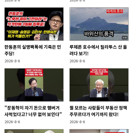
한동훈의 실명팩폭에 기죽은 민
루체른 호수에서 필라투스 산 올
주당!
려다 보기!
2026-8-6
2026-8-6
"장동혁이 자기 돈으로 햄버거
뭘 모르는 사람들이 부동산 정책
사먹었다고? 너무 없어 보인다"
주무르다가 여기까지 왔다!
2026-8-6
2026-8-6