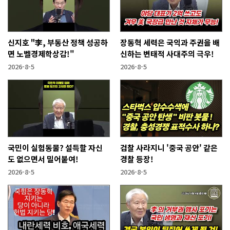
신지호 "李, 부동산 정책 성공하
장동혁 세력은 국익과 주권을 배
면 노벨경제학상감!"
신하는 변태적 사대주의 극우!
2026-8-5
2026-8-5
국민이 실험동물? 설득할 자신
검찰 사라지니 '중국 공안' 같은
도 없으면서 밀어붙여!
경찰 등장!
2026-8-5
2026-8-5