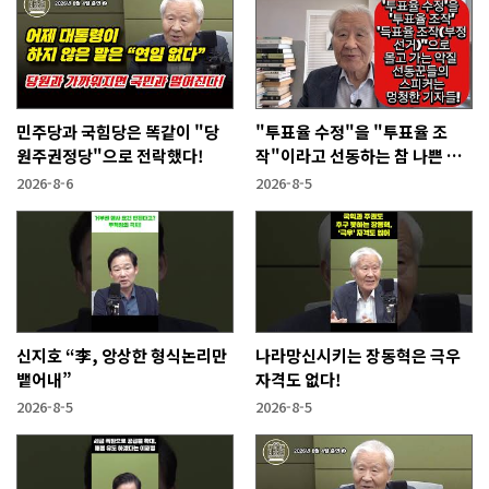
민주당과 국힘당은 똑같이 "당
"투표율 수정"을 "투표율 조
원주권정당"으로 전락했다!
작"이라고 선동하는 참 나쁜 사
람들!
2026-8-6
2026-8-5
신지호 “李, 앙상한 형식논리만
나라망신시키는 장동혁은 극우
뱉어내”
자격도 없다!
2026-8-5
2026-8-5