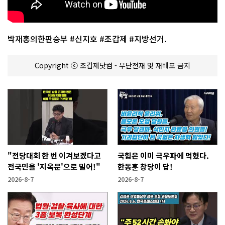
박재홍의한판승부 #신지호 #조갑제 #지방선거.
Copyright ⓒ 조갑제닷컴 - 무단전재 및 재배포 금지
"전당대회 한 번 이겨보겠다고
국힘은 이미 극우파에 먹혔다.
전국민을 '지옥문'으로 밀어!"
한동훈 창당이 답!
2026-8-7
2026-8-7