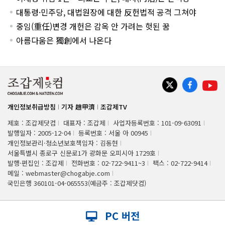
대통령·민주당, 대법원장에 대한 反헌법적 공격 그쳐야
중임(重任)변경 개헌은 감옥 안 가려는 헛된 꿈
아름다움은 獨創에서 나온다
개인정보취급방침
기자 趙甲濟
조갑제TV
제호 : 조갑제닷컴
대표자 : 조갑제
사업자등록번호 : 101-09-63091
발행일자 : 2005-12-04
등록번호 : 서울 아 00945
개인정보관리·청소년보호책임자 : 김동현
서울특별시 종로구 신문로1가 광화문 오피시아 1729호
발행·편집인 : 조갑제
전화번호 : 02-722-9411~3
팩스 : 02-722-9414
메일 : webmaster@chogabje.com
국민은행 360101-04-065553(예금주 : 조갑제닷컴)
PC 버전