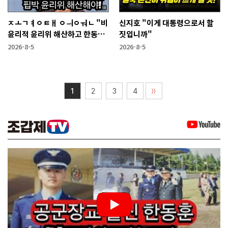
ㅈㅗㄱㅕㅇㅌㅐ ㅇㅢㅇㅝㄴ "비
신지호 "이게 대통령으로서 할
윤리적 윤리위 해산하고 한동훈
짓입니까"
복당 시켜야"
2026-8-5
2026-8-5
1
2
3
4
〉〉