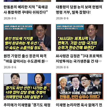
한동훈의 예리한 지적 "육해공
대통령이 당원 눈치 보며 헌법의
사 통합하면 쿠데타 쉬워진다"
명령 거부, 발목 잡혔다!
2026-8-6
2026-8-6
원전 기업인 출신 장관의 파격
AI사령관 김정관 "3대 프로젝트
"마음 같아서는 수도권에 원전
지방투자는 국가생존을 건 대전
짓고싶다"
략"
2026-8-6
2026-8-6
추미애가 이재명을 '경기도 재정
이재명 논리라면 육사 없애기 전