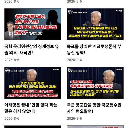
2026-8-6
2026-8-6
국힘 윤리위원장의 징계정보 유
목표를 상실한 계급투쟁론적 부
출 의혹, 새국면!
동산 정책!
2026-8-6
2026-8-6
이재명은 끝내 ‘연임 없다’라는
국군 장교단을 향한 국군통수권
말은 하지 않았다!
자의 혐오발언!
2026-8-6
2026-8-6