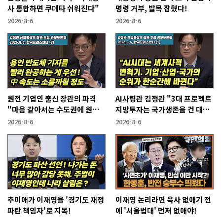
사 통합하면 쿠데타 쉬워진다"
명령 거부, 발목 잡혔다!
2026-8-6
2026-8-6
원전 기업인 출신 장관의 파격
AI사령관 김정관 "3대 프로젝트
"마음 같아서는 수도권에 원전
지방투자는 국가생존을 건 대전
짓고싶다"
략"
2026-8-6
2026-8-6
추미애가 이재명을 '경기도 재정
이재명 논리라면 육사 없애기 전
파탄 책임자'로 지목!
에 '서울법대' 먼저 없애야!