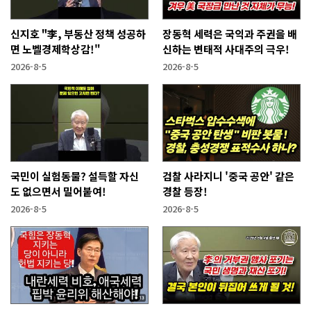
신지호 "李, 부동산 정책 성공하
장동혁 세력은 국익과 주권을 배
면 노벨경제학상감!"
신하는 변태적 사대주의 극우!
2026-8-5
2026-8-5
국민이 실험동물? 설득할 자신
검찰 사라지니 '중국 공안' 같은
도 없으면서 밀어붙여!
경찰 등장!
2026-8-5
2026-8-5