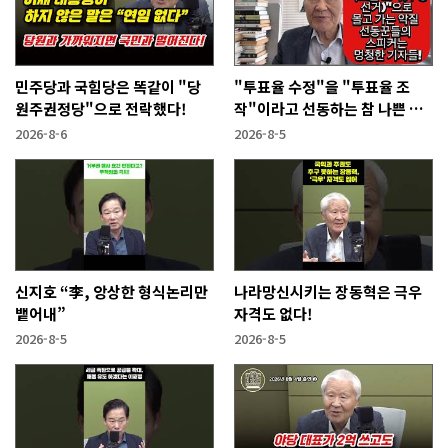
민주당과 국힘당은 똑같이 "당
"투표율 수정"을 "투표율 조
원주권정당"으로 전락했다!
작"이라고 선동하는 참 나쁜 사
람들!
2026-8-6
2026-8-5
신지호 “李, 앙상한 형식논리만
나라망신시키는 장동혁은 극우
뱉어내”
자격도 없다!
2026-8-5
2026-8-5