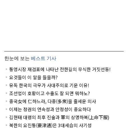
한눈에 보는
베스트 기사
통영시장 재검표에 나타난 전한길의 무식한 거짓선동!
요것들이 이 말을 들을까?
유독 한국의 극우가 사대주의로 기운 이유!
조선업이 호황이고 수출도 잘 되면 뭐하노?
중국女에 仁하느라, 다중(多衆)을 줄세운 의사
이제는 정권의 연속성과 안정성이 중요하다
김현태 대령의 최후 진술과 軍의 상명하복(上命下服)
북한의 요진통(要津通)은 3대세습의 사기성