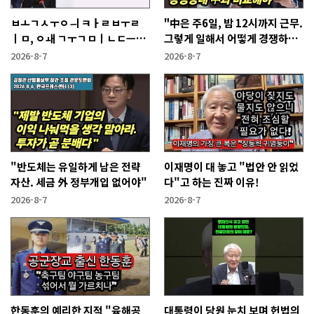
ㅂㅗㄱㅅㅜㅇㅢ ㅋㅏㄹㅂㅜㄹ
"中은 주6일, 밤 12시까지 근무.
ㅣㅁ, ㅇㅙ ㄱㅜㄱㅁㅣㄴㄷㅡㄹ
그렇게 일해서 어떻게 경쟁하냐
ㅇㅣ ㄷㅏㅇㅎㅐㅇㅑ ㅎㅏㄴㅏ?
반문하더라"
2026-8-7
2026-8-7
"반도체는 유일하게 남은 전략
이재명이 대 놓고 "법안 안 읽었
자산. 세금 外 정부개입 없어야"
다"고 하는 진짜 이유!
2026-8-7
2026-8-7
한동훈의 예리한 지적 "육해공
대통령이 당원 눈치 보며 헌법의