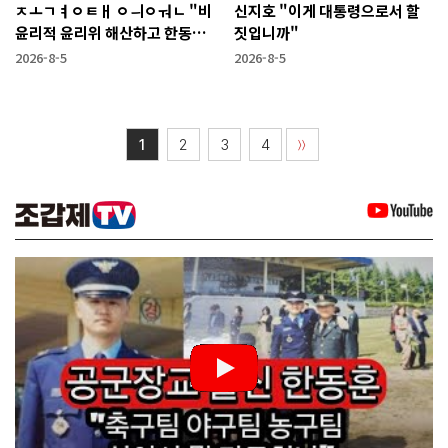
ㅈㅗㄱㅕㅇㅌㅐ ㅇㅢㅇㅝㄴ "비
신지호 "이게 대통령으로서 할
윤리적 윤리위 해산하고 한동훈
짓입니까"
복당 시켜야"
2026-8-5
2026-8-5
1
2
3
4
〉〉