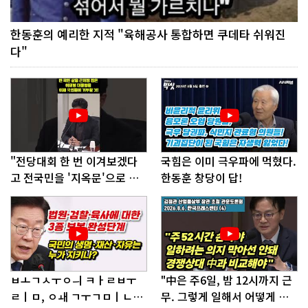
한동훈의 예리한 지적 "육해공사 통합하면 쿠데타 쉬워진
다"
"전당대회 한 번 이겨보겠다
국힘은 이미 극우파에 먹혔다.
고 전국민을 '지옥문'으로 밀
한동훈 창당이 답!
어!"
ㅂㅗㄱㅅㅜㅇㅢ ㅋㅏㄹㅂㅜ
"中은 주6일, 밤 12시까지 근
ㄹㅣㅁ, ㅇㅙ ㄱㅜㄱㅁㅣㄴㄷ
무. 그렇게 일해서 어떻게 경