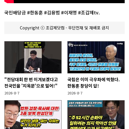
국민배당금 #한동훈 #김용범 #이재명 #조갑제tv.
Copyright ⓒ 조갑제닷컴 - 무단전재 및 재배포 금지
"전당대회 한 번 이겨보겠다고
국힘은 이미 극우파에 먹혔다.
전국민을 '지옥문'으로 밀어!"
한동훈 창당이 답!
2026-8-7
2026-8-7