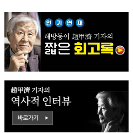
ㅡㄹㅇㅣ ㄷㅏㅇㅎㅐㅇㅑ ㅎ
쟁하냐 반문하더라"
ㅏㄴㅏ?