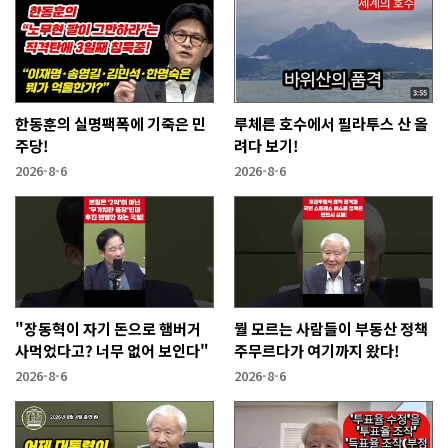
한동훈의 실명팩폭에 기죽은 민
루체른 호수에서 필라투스 산 올
주당!
려다 보기!
2026-8-6
2026-8-6
"장동혁이 자기 돈으로 햄버거
뭘 모르는 사람들이 부동산 정책
사먹었다고? 너무 없어 보인다"
주무르다가 여기까지 왔다!
2026-8-6
2026-8-6