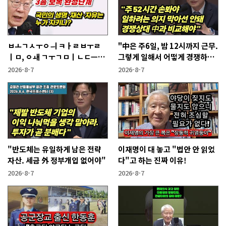
ㅂㅗㄱㅅㅜㅇㅢ ㅋㅏㄹㅂㅜㄹ
"中은 주6일, 밤 12시까지 근무.
ㅣㅁ, ㅇㅙ ㄱㅜㄱㅁㅣㄴㄷㅡㄹ
그렇게 일해서 어떻게 경쟁하냐
ㅇㅣ ㄷㅏㅇㅎㅐㅇㅑ ㅎㅏㄴㅏ?
반문하더라"
2026-8-7
2026-8-7
"반도체는 유일하게 남은 전략
이재명이 대 놓고 "법안 안 읽었
자산. 세금 外 정부개입 없어야"
다"고 하는 진짜 이유!
2026-8-7
2026-8-7