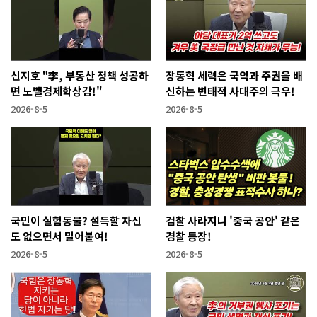
신지호 "李, 부동산 정책 성공하
장동혁 세력은 국익과 주권을 배
면 노벨경제학상감!"
신하는 변태적 사대주의 극우!
2026-8-5
2026-8-5
국민이 실험동물? 설득할 자신
검찰 사라지니 '중국 공안' 같은
도 없으면서 밀어붙여!
경찰 등장!
2026-8-5
2026-8-5