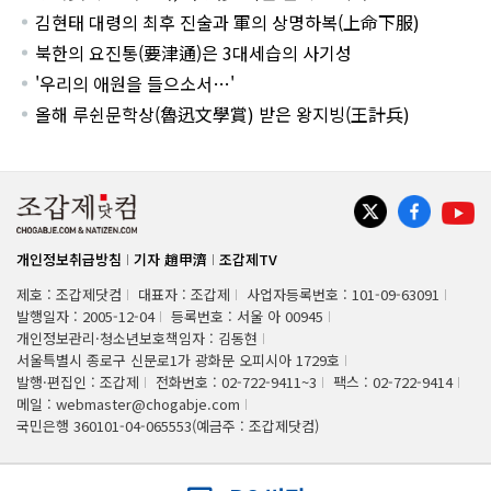
김현태 대령의 최후 진술과 軍의 상명하복(上命下服)
북한의 요진통(要津通)은 3대세습의 사기성
'우리의 애원을 들으소서…'
올해 루쉰문학상(魯迅文學賞) 받은 왕지빙(王計兵)
개인정보취급방침
기자 趙甲濟
조갑제TV
제호 : 조갑제닷컴
대표자 : 조갑제
사업자등록번호 : 101-09-63091
발행일자 : 2005-12-04
등록번호 : 서울 아 00945
개인정보관리·청소년보호책임자 : 김동현
서울특별시 종로구 신문로1가 광화문 오피시아 1729호
발행·편집인 : 조갑제
전화번호 : 02-722-9411~3
팩스 : 02-722-9414
메일 : webmaster@chogabje.com
국민은행 360101-04-065553(예금주 : 조갑제닷컴)