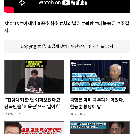
shorts #이재명 #공소취소 #치외법권 #북한 #대북송금 #조갑
제.
Copyright ⓒ 조갑제닷컴 - 무단전재 및 재배포 금지
"전당대회 한 번 이겨보겠다고
국힘은 이미 극우파에 먹혔다.
전국민을 '지옥문'으로 밀어!"
한동훈 창당이 답!
2026-8-7
2026-8-7