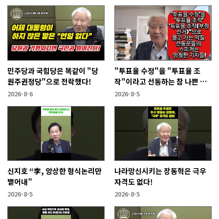
민주당과 국힘당은 똑같이 "당
"투표율 수정"을 "투표율 조
원주권정당"으로 전락했다!
작"이라고 선동하는 참 나쁜 사
람들!
2026-8-6
2026-8-5
신지호 “李, 앙상한 형식논리만
나라망신시키는 장동혁은 극우
뱉어내”
자격도 없다!
2026-8-5
2026-8-5