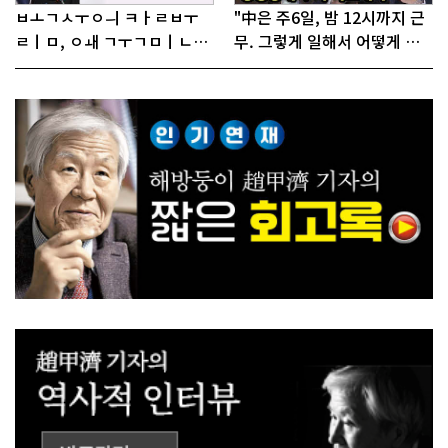
ㅂㅗㄱㅅㅜㅇㅢ ㅋㅏㄹㅂㅜ
"中은 주6일, 밤 12시까지 근
ㄹㅣㅁ, ㅇㅙ ㄱㅜㄱㅁㅣㄴㄷ
무. 그렇게 일해서 어떻게 경
ㅡㄹㅇㅣ ㄷㅏㅇㅎㅐㅇㅑ ㅎ
쟁하냐 반문하더라"
ㅏㄴㅏ?