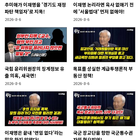
추미애가 이재명을 '경기도 재정
이재명 논리라면 육사 없애기 전
파탄 책임자'로 지목!
에 '서울법대' 먼저 없애야!
2026-8-6
2026-8-6
국힘 윤리위원장의 징계정보 유
목표를 상실한 계급투쟁론적 부
출 의혹, 새국면!
동산 정책!
2026-8-6
2026-8-6
이재명은 끝내 ‘연임 없다’라는
국군 장교단을 향한 국군통수권
말은 하지 않았다!
자의 혐오발언!