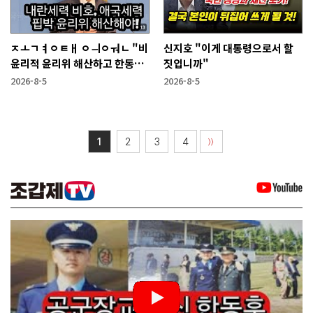
ㅈㅗㄱㅕㅇㅌㅐ ㅇㅢㅇㅝㄴ "비
신지호 "이게 대통령으로서 할
윤리적 윤리위 해산하고 한동훈
짓입니까"
복당 시켜야"
2026-8-5
2026-8-5
1
2
3
4
〉〉