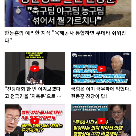
한동훈의 예리한 지적 "육해공사 통합하면 쿠데타 쉬워진
다"
"전당대회 한 번 이겨보겠다
국힘은 이미 극우파에 먹혔다.
고 전국민을 '지옥문'으로 밀
한동훈 창당이 답!
어!"