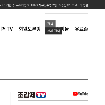
보
미래한국
뉴욕타임즈
NHK
자유민주연구원
이승만TV
최보식의 언론
검색
갑제TV
회원토론방
도서쇼핑몰
유료존
상세
검색