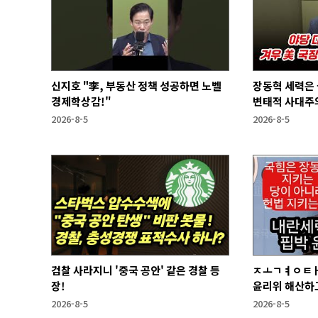
신지호 "李, 부동산 정책 성공하면 노벨
장동혁 세력은
경제학상감!"
변태적 사대주의
2026-8-5
2026-8-5
검찰 사라지니 '중국 공안' 같은 경찰 등
ㅈㅗㄱㅕㅇㅌㅐ
장!
윤리위 해산하
2026-8-5
2026-8-5