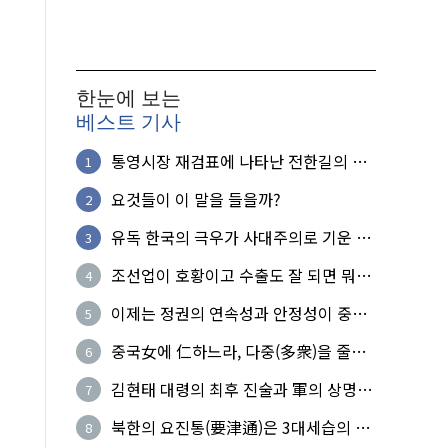
한눈에 보는
베스트 기사
통영시장 재검표에 나타난 전한길의 무
1
식한 거짓선동!
요것들이 이 말을 들을까?
2
유독 한국의 극우가 사대주의로 기운 이
3
유!
조선업이 호황이고 수출도 잘 되면 뭐하
4
노?
이제는 정권의 연속성과 안정성이 중요
5
하다
중국女에 仁하느라, 다중(多衆)을 줄세
6
운 의사
김현태 대령의 최후 진술과 軍의 상명하
7
복(上命下服)
북한의 요진통(要津通)은 3대세습의 사
8