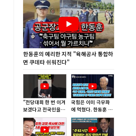
한동훈의 예리한 지적 "육해공사 통합하
면 쿠데타 쉬워진다"
"전당대회 한 번 이겨
국힘은 이미 극우파
보겠다고 전국민을
에 먹혔다. 한동훈 창
'지옥문'으로 밀어!"
당이 답!