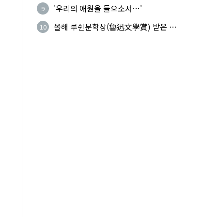
기성
'우리의 애원을 들으소서…'
9
올해 루쉰문학상(魯迅文學賞) 받은 왕
10
지빙(王計兵)