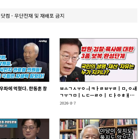
갑제닷컴 - 무단전재 및 재배포 금지
우파에 먹혔다. 한동훈 창
ㅂㅗㄱㅅㅜㅇㅢ ㅋㅏㄹㅂㅜㄹㅣㅁ, ㅇㅙ
ㄱㅜㄱㅁㅣㄴㄷㅡㄹㅇㅣ ㄷㅏㅇㅎㅐㅇ
ㅑ ㅎㅏㄴㅏ?
2026-8-7