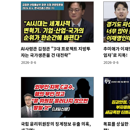
AI사령관 김정관 "3대 프로젝트 지방투
추미애가 이재명
자는 국가생존을 건 대전략"
임자'로 지목!
2026-8-6
2026-8-6
국힘 윤리위원장의 징계정보 유출 의혹,
목표를 상실한