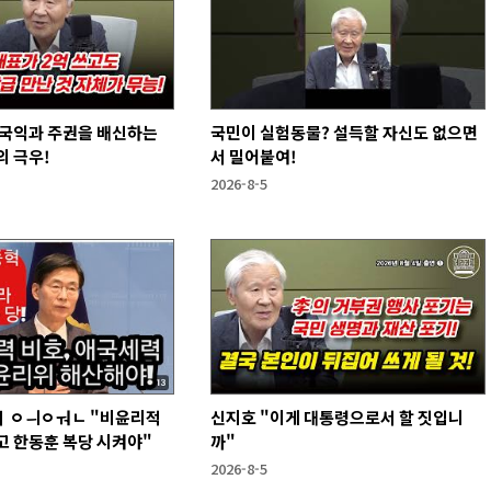
 국익과 주권을 배신하는
국민이 실험동물? 설득할 자신도 없으면
 극우!
서 밀어붙여!
2026-8-5
 ㅇㅢㅇㅝㄴ "비윤리적
신지호 "이게 대통령으로서 할 짓입니
고 한동훈 복당 시켜야"
까"
2026-8-5