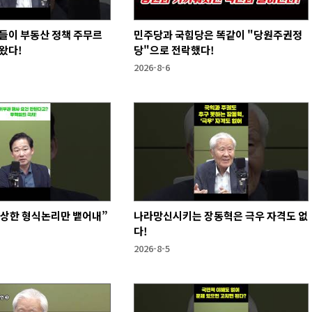
들이 부동산 정책 주무르
민주당과 국힘당은 똑같이 "당원주권정
왔다!
당"으로 전락했다!
2026-8-6
앙상한 형식논리만 뱉어내”
나라망신시키는 장동혁은 극우 자격도 없
다!
2026-8-5