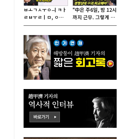
ㅂㅗㄱㅅㅜㅇㅢ ㅋㅏ
"中은 주6일, 밤 12시
ㄹㅂㅜㄹㅣㅁ, ㅇㅙ
까지 근무. 그렇게 일
ㄱㅜㄱㅁㅣㄴㄷㅡㄹ
해서 어떻게 경쟁하
ㅇㅣ ㄷㅏㅇㅎㅐㅇㅑ
냐 반문하더라"
ㅎㅏㄴㅏ?