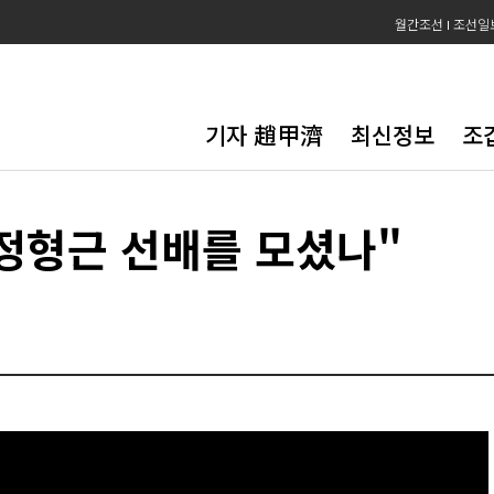
월간조선
조선일
기자 趙甲濟
최신정보
조
 정형근 선배를 모셨나"