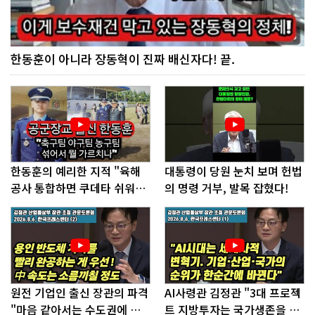
한동훈이 아니라 장동혁이 진짜 배신자다! 끝.
한동훈의 예리한 지적 "육해
대통령이 당원 눈치 보며 헌법
공사 통합하면 쿠데타 쉬워진
의 명령 거부, 발목 잡혔다!
다"
원전 기업인 출신 장관의 파격
AI사령관 김정관 "3대 프로젝
"마음 같아서는 수도권에 원
트 지방투자는 국가생존을 건