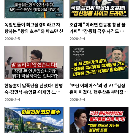
독일인들이 최고절경이라고 자
조갑제 "이러면 한동훈 창당 불
랑하는 "왕의 호수"와 바츠만 산
가피" “장동혁 극우 자격도 없
어...2억 쓰고 성과 없어”
2026-8-5
2026-8-4
한동훈이 말폭탄을 던졌다! 한명
‘포린 어페어스’의 경고! “김정
숙·김민석·송영길·이재명·노
은이 이겼다. 핵우산은 부러졌
무현에게
다”
2026-8-4
2026-8-4