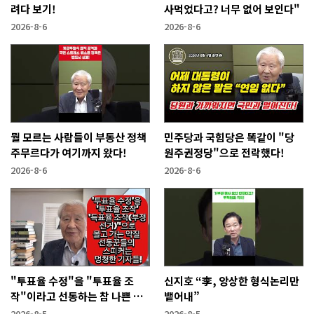
려다 보기!
사먹었다고? 너무 없어 보인다"
2026-8-6
2026-8-6
뭘 모르는 사람들이 부동산 정책
민주당과 국힘당은 똑같이 "당
주무르다가 여기까지 왔다!
원주권정당"으로 전락했다!
2026-8-6
2026-8-6
"투표율 수정"을 "투표율 조
신지호 “李, 앙상한 형식논리만
작"이라고 선동하는 참 나쁜 사
뱉어내”
람들!
2026-8-5
2026-8-5