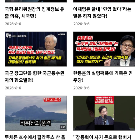
국힘 윤리위원장의 징계정보 유
이재명은 끝내 ‘연임 없다’라는
출 의혹, 새국면!
말은 하지 않았다!
2026-8-6
2026-8-6
국군 장교단을 향한 국군통수권
한동훈의 실명팩폭에 기죽은 민
자의 혐오발언!
주당!
2026-8-6
2026-8-6
루체른 호수에서 필라투스 산 올
"장동혁이 자기 돈으로 햄버거