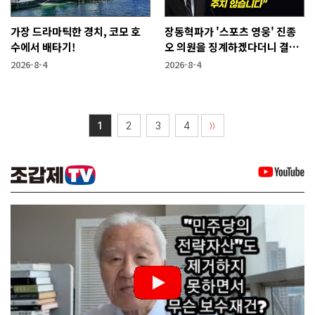
가장 드라마틱한 경치, 코모 호
장동혁파가 '스포츠 영웅' 진종
수에서 배타기!
오 의원을 징계하겠다더니 결국
···
2026-8-4
2026-8-4
1
2
3
4
〉〉