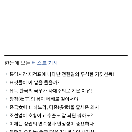
한눈에 보는
베스트 기사
통영시장 재검표에 나타난 전한길의 무식한 거짓선동!
요것들이 이 말을 들을까?
유독 한국의 극우가 사대주의로 기운 이유!
장정(壯丁)의 몸이 빼빼로 같아서야
중국女에 仁하느라, 다중(多衆)을 줄세운 의사
조선업이 호황이고 수출도 잘 되면 뭐하노?
이제는 정권의 연속성과 안정성이 중요하다
북한의 요진통(要津通)은 3대세습의 사기성