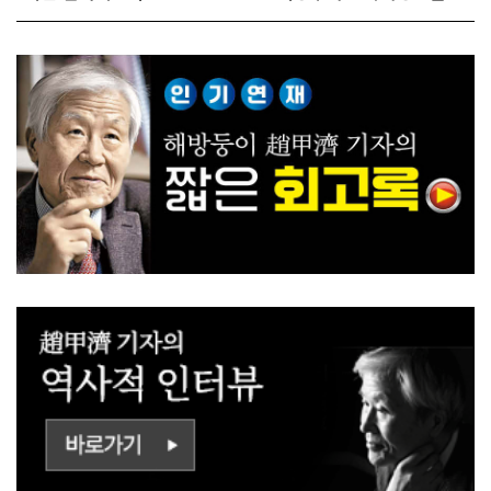
전 짓고싶다"
대전략"