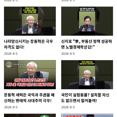
나라망신시키는 장동혁은 극우
신지호 "李, 부동산 정책 성공하
자격도 없다!
면 노벨경제학상감!"
2026-8-5
2026-8-5
장동혁 세력은 국익과 주권을 배
국민이 실험동물? 설득할 자신
신하는 변태적 사대주의 극우!
도 없으면서 밀어붙여!
2026-8-5
2026-8-5