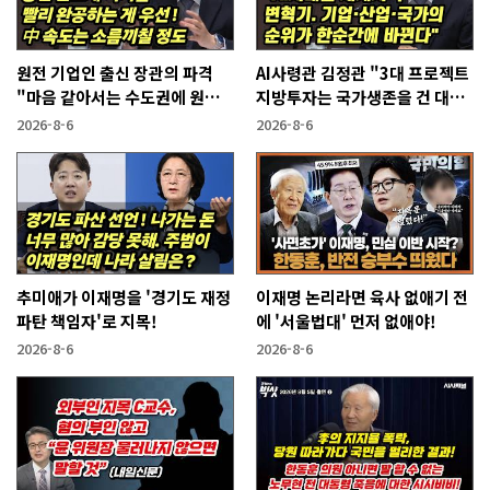
원전 기업인 출신 장관의 파격
AI사령관 김정관 "3대 프로젝트
"마음 같아서는 수도권에 원전
지방투자는 국가생존을 건 대전
짓고싶다"
략"
2026-8-6
2026-8-6
추미애가 이재명을 '경기도 재정
이재명 논리라면 육사 없애기 전
파탄 책임자'로 지목!
에 '서울법대' 먼저 없애야!
2026-8-6
2026-8-6