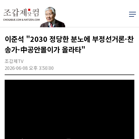
이준석 "2030 정당한 분노에 부정선거론·찬
송가·中공안몰이가 올라타"
조갑제TV
2026-06-08 오후 3:50:00