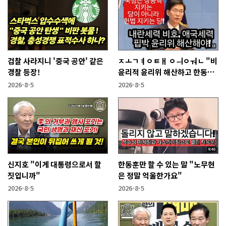
검찰 사라지니 '중국 공안' 같은
ㅈㅗㄱㅕㅇㅌㅐ ㅇㅢㅇㅝㄴ "비
경찰 등장!
윤리적 윤리위 해산하고 한동훈
복당 시켜야"
2026-8-5
2026-8-5
신지호 "이게 대통령으로서 할
한동훈만 할 수 있는 말 "노무현
짓입니까"
은 정말 억울한가요"
2026-8-5
2026-8-5