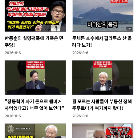
한동훈의 실명팩폭에 기죽은 민
루체른 호수에서 필라투스 산 올
주당!
려다 보기!
2026-8-6
2026-8-6
"장동혁이 자기 돈으로 햄버거
뭘 모르는 사람들이 부동산 정책
사먹었다고? 너무 없어 보인다"
주무르다가 여기까지 왔다!
2026-8-6
2026-8-6