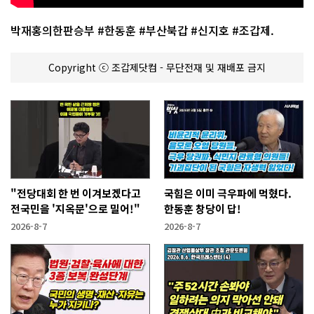
박재홍의한판승부 #한동훈 #부산북갑 #신지호 #조갑제.
Copyright ⓒ 조갑제닷컴 - 무단전재 및 재배포 금지
"전당대회 한 번 이겨보겠다고
국힘은 이미 극우파에 먹혔다.
전국민을 '지옥문'으로 밀어!"
한동훈 창당이 답!
2026-8-7
2026-8-7