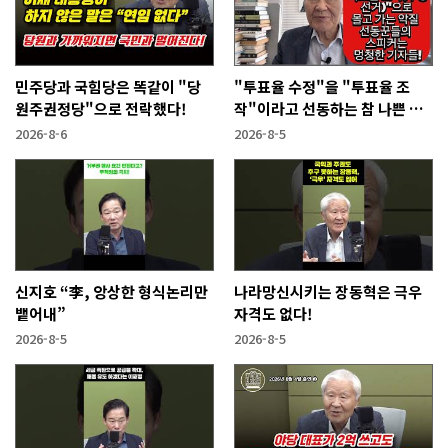
민주당과 국힘당은 똑같이 "당
"투표율 수정"을 "투표율 조
원주권정당"으로 전락했다!
작"이라고 선동하는 참 나쁜 사
람들!
2026-8-6
2026-8-5
신지호 “李, 앙상한 형식논리만
나라망신시키는 장동혁은 극우
뱉어내”
자격도 없다!
2026-8-5
2026-8-5