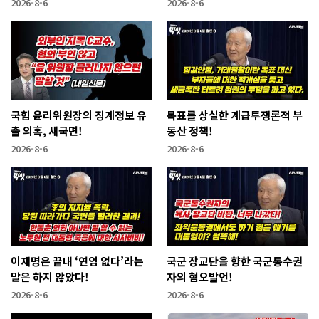
2026-8-6
2026-8-6
국힘 윤리위원장의 징계정보 유
목표를 상실한 계급투쟁론적 부
출 의혹, 새국면!
동산 정책!
2026-8-6
2026-8-6
이재명은 끝내 ‘연임 없다’라는
국군 장교단을 향한 국군통수권
말은 하지 않았다!
자의 혐오발언!
2026-8-6
2026-8-6