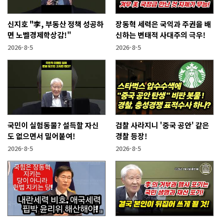
신지호 "李, 부동산 정책 성공하
장동혁 세력은 국익과 주권을 배
면 노벨경제학상감!"
신하는 변태적 사대주의 극우!
2026-8-5
2026-8-5
국민이 실험동물? 설득할 자신
검찰 사라지니 '중국 공안' 같은
도 없으면서 밀어붙여!
경찰 등장!
2026-8-5
2026-8-5