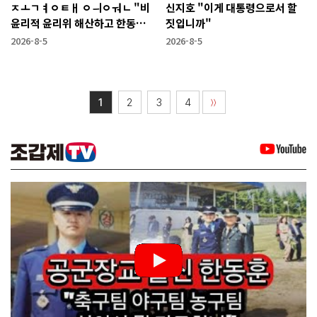
ㅈㅗㄱㅕㅇㅌㅐ ㅇㅢㅇㅝㄴ "비
신지호 "이게 대통령으로서 할
윤리적 윤리위 해산하고 한동훈
짓입니까"
복당 시켜야"
2026-8-5
2026-8-5
1
2
3
4
〉〉