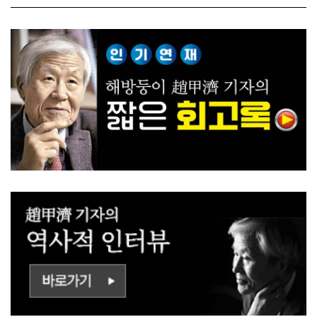
ㅡㄹㅇㅣ ㄷㅏㅇㅎㅐㅇㅑ ㅎ
쟁하냐 반문하더라"
ㅏㄴㅏ?