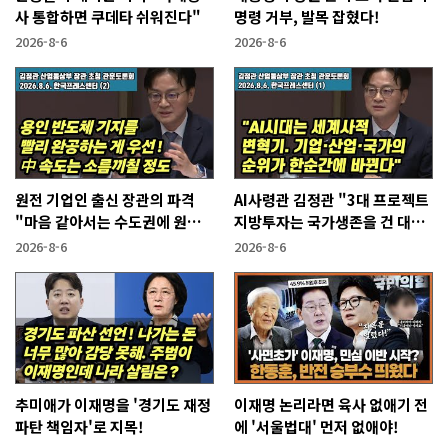
사 통합하면 쿠데타 쉬워진다"
명령 거부, 발목 잡혔다!
2026-8-6
2026-8-6
원전 기업인 출신 장관의 파격
AI사령관 김정관 "3대 프로젝트
"마음 같아서는 수도권에 원전
지방투자는 국가생존을 건 대전
짓고싶다"
략"
2026-8-6
2026-8-6
추미애가 이재명을 '경기도 재정
이재명 논리라면 육사 없애기 전
파탄 책임자'로 지목!
에 '서울법대' 먼저 없애야!