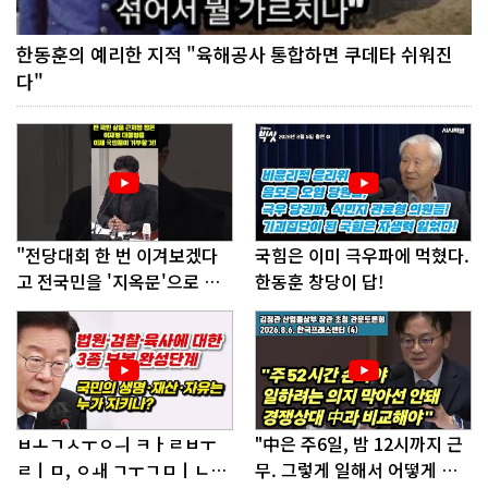
한동훈의 예리한 지적 "육해공사 통합하면 쿠데타 쉬워진
다"
"전당대회 한 번 이겨보겠다
국힘은 이미 극우파에 먹혔다.
고 전국민을 '지옥문'으로 밀
한동훈 창당이 답!
어!"
ㅂㅗㄱㅅㅜㅇㅢ ㅋㅏㄹㅂㅜ
"中은 주6일, 밤 12시까지 근
ㄹㅣㅁ, ㅇㅙ ㄱㅜㄱㅁㅣㄴㄷ
무. 그렇게 일해서 어떻게 경