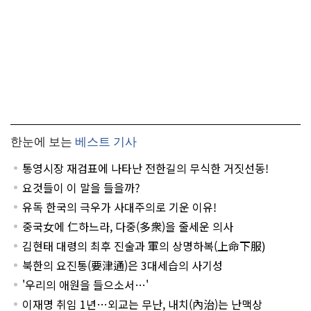
한눈에 보는
베스트 기사
통영시장 재검표에 나타난 전한길의 무식한 거짓선동!
요것들이 이 말을 들을까?
유독 한국의 극우가 사대주의로 기운 이유!
중국女에 仁하느라, 다중(多衆)을 줄세운 의사
김현태 대령의 최후 진술과 軍의 상명하복(上命下服)
북한의 요진통(要津通)은 3대세습의 사기성
'우리의 애원을 들으소서…'
이재명 취임 1년…외교는 무난, 내치(內治)는 난맥상