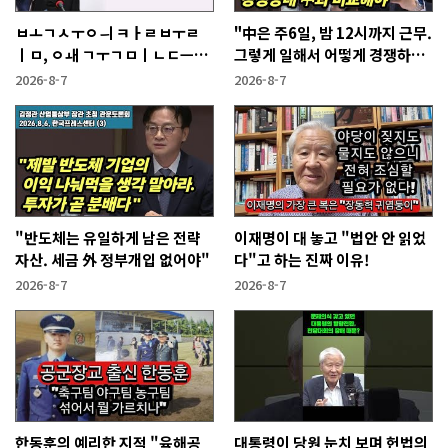
ㅂㅗㄱㅅㅜㅇㅢ ㅋㅏㄹㅂㅜㄹ
"中은 주6일, 밤 12시까지 근무.
ㅣㅁ, ㅇㅙ ㄱㅜㄱㅁㅣㄴㄷㅡㄹ
그렇게 일해서 어떻게 경쟁하냐
ㅇㅣ ㄷㅏㅇㅎㅐㅇㅑ ㅎㅏㄴㅏ?
반문하더라"
2026-8-7
2026-8-7
"반도체는 유일하게 남은 전략
이재명이 대 놓고 "법안 안 읽었
자산. 세금 外 정부개입 없어야"
다"고 하는 진짜 이유!
2026-8-7
2026-8-7
한동훈의 예리한 지적 "육해공
대통령이 당원 눈치 보며 헌법의