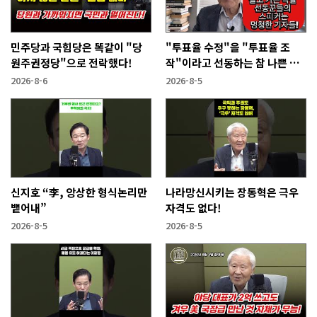
민주당과 국힘당은 똑같이 "당
"투표율 수정"을 "투표율 조
원주권정당"으로 전락했다!
작"이라고 선동하는 참 나쁜 사
람들!
2026-8-6
2026-8-5
신지호 “李, 앙상한 형식논리만
나라망신시키는 장동혁은 극우
뱉어내”
자격도 없다!
2026-8-5
2026-8-5