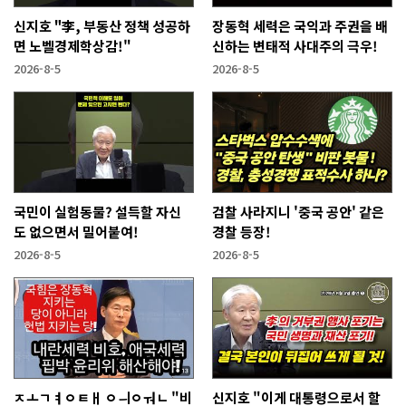
신지호 "李, 부동산 정책 성공하
장동혁 세력은 국익과 주권을 배
면 노벨경제학상감!"
신하는 변태적 사대주의 극우!
2026-8-5
2026-8-5
국민이 실험동물? 설득할 자신
검찰 사라지니 '중국 공안' 같은
도 없으면서 밀어붙여!
경찰 등장!
2026-8-5
2026-8-5
ㅈㅗㄱㅕㅇㅌㅐ ㅇㅢㅇㅝㄴ "비
신지호 "이게 대통령으로서 할