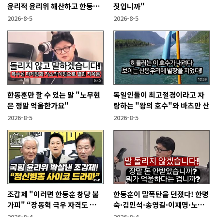
윤리적 윤리위 해산하고 한동훈
짓입니까"
복당 시켜야"
2026-8-5
2026-8-5
한동훈만 할 수 있는 말 "노무현
독일인들이 최고절경이라고 자
은 정말 억울한가요"
랑하는 "왕의 호수"와 바츠만 산
2026-8-5
2026-8-5
조갑제 "이러면 한동훈 창당 불
한동훈이 말폭탄을 던졌다! 한명
가피" “장동혁 극우 자격도 없
숙·김민석·송영길·이재명·노
어...2억 쓰고 성과 없어”
무현에게
2026-8-4
2026-8-4