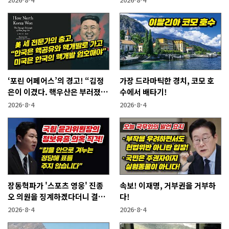
‘포린 어페어스’의 경고! “김정
가장 드라마틱한 경치, 코모 호
은이 이겼다. 핵우산은 부러졌
수에서 배타기!
다”
2026-8-4
2026-8-4
장동혁파가 '스포츠 영웅' 진종
속보! 이재명, 거부권을 거부하
오 의원을 징계하겠다더니 결국
다!
···
2026-8-4
2026-8-4