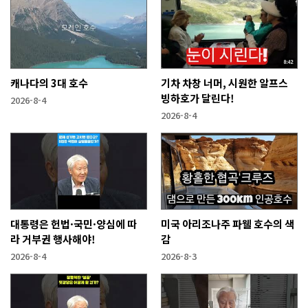
캐나다의 3대 호수
기차 차창 너머, 시원한 알프스
빙하호가 달린다!
2026-8-4
2026-8-4
대통령은 헌법·국민·양심에 따
미국 아리조나주 파웰 호수의 색
라 거부권 행사해야!
감
2026-8-4
2026-8-3