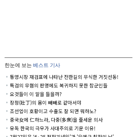
한눈에 보는
베스트 기사
통영시장 재검표에 나타난 전한길의 무식한 거짓선동!
특검의 무혐의 판명에도 복귀하지 못한 참군인들
요것들이 이 말을 들을까?
장정(壯丁)의 몸이 빼빼로 같아서야
조선업이 호황이고 수출도 잘 되면 뭐하노?
중국女에 仁하느라, 다중(多衆)을 줄세운 의사
유독 한국의 극우가 사대주의로 기운 이유!
7월27일은 '6·25 정전기념일'과 '유엔군 참전의 날'