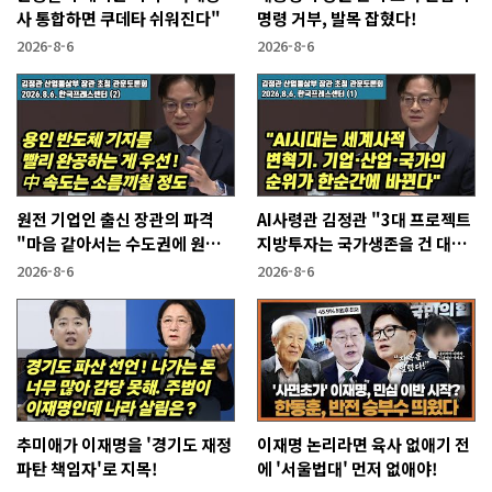
사 통합하면 쿠데타 쉬워진다"
명령 거부, 발목 잡혔다!
2026-8-6
2026-8-6
원전 기업인 출신 장관의 파격
AI사령관 김정관 "3대 프로젝트
"마음 같아서는 수도권에 원전
지방투자는 국가생존을 건 대전
짓고싶다"
략"
2026-8-6
2026-8-6
추미애가 이재명을 '경기도 재정
이재명 논리라면 육사 없애기 전
파탄 책임자'로 지목!
에 '서울법대' 먼저 없애야!