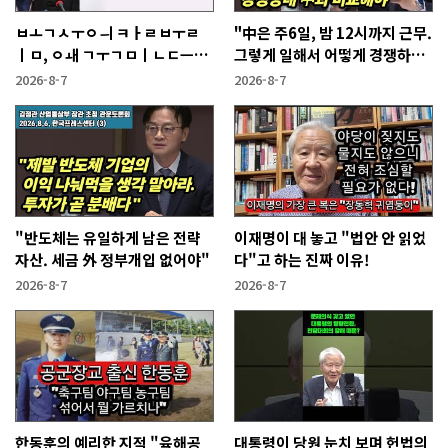
ㅂㅗㄱㅅㅜㅇㅢ ㅋㅏㄹㅂㅜㄹ
"中은 주6일, 밤 12시까지 근무.
ㅣㅁ, ㅇㅙ ㄱㅜㄱㅁㅣㄴㄷㅡㄹ
그렇게 일해서 어떻게 경쟁하냐
ㅇㅣ ㄷㅏㅇㅎㅐㅇㅑ ㅎㅏㄴㅏ?
반문하더라"
2026-8-7
2026-8-7
"반도체는 유일하게 남은 전략
이재명이 대 놓고 "법안 안 읽었
자산. 세금 外 정부개입 없어야"
다"고 하는 진짜 이유!
2026-8-7
2026-8-7
한동훈의 예리한 지적 "육해공
대통령이 당원 눈치 보며 헌법의