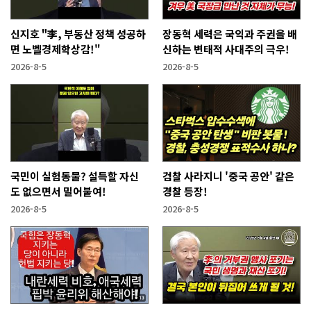
신지호 "李, 부동산 정책 성공하
장동혁 세력은 국익과 주권을 배
면 노벨경제학상감!"
신하는 변태적 사대주의 극우!
2026-8-5
2026-8-5
국민이 실험동물? 설득할 자신
검찰 사라지니 '중국 공안' 같은
도 없으면서 밀어붙여!
경찰 등장!
2026-8-5
2026-8-5