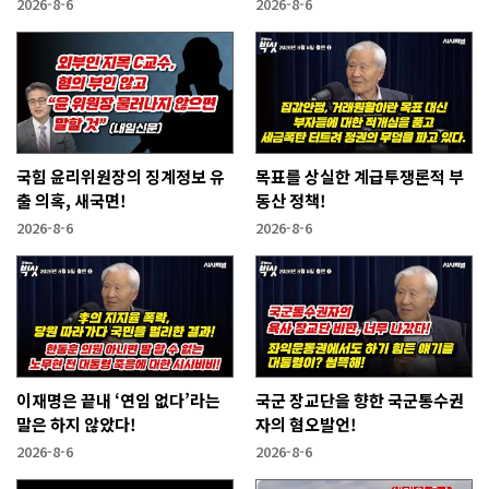
2026-8-6
2026-8-6
국힘 윤리위원장의 징계정보 유
목표를 상실한 계급투쟁론적 부
출 의혹, 새국면!
동산 정책!
2026-8-6
2026-8-6
이재명은 끝내 ‘연임 없다’라는
국군 장교단을 향한 국군통수권
말은 하지 않았다!
자의 혐오발언!
2026-8-6
2026-8-6