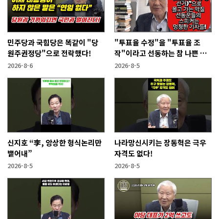
민주당과 국힘당은 똑같이 "당
"투표율 수정"을 "투표율 조
원주권정당"으로 전락했다!
작"이라고 선동하는 참 나쁜 사
람들!
2026-8-6
2026-8-5
신지호 “李, 앙상한 형식논리만
나라망신시키는 장동혁은 극우
뱉어내”
자격도 없다!
2026-8-5
2026-8-5