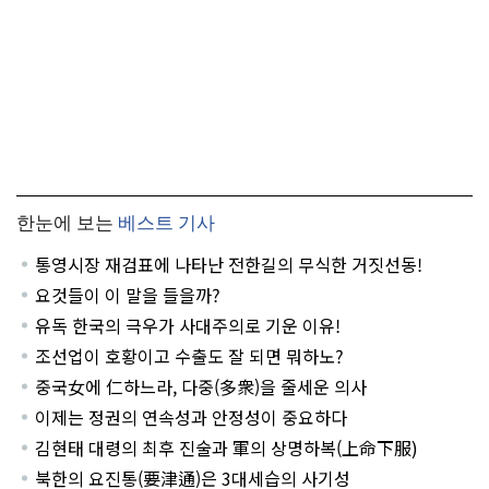
한눈에 보는
베스트 기사
통영시장 재검표에 나타난 전한길의 무식한 거짓선동!
요것들이 이 말을 들을까?
유독 한국의 극우가 사대주의로 기운 이유!
조선업이 호황이고 수출도 잘 되면 뭐하노?
중국女에 仁하느라, 다중(多衆)을 줄세운 의사
이제는 정권의 연속성과 안정성이 중요하다
김현태 대령의 최후 진술과 軍의 상명하복(上命下服)
북한의 요진통(要津通)은 3대세습의 사기성