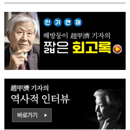
ㅡㄹㅇㅣ ㄷㅏㅇㅎㅐㅇㅑ ㅎ
쟁하냐 반문하더라"
ㅏㄴㅏ?