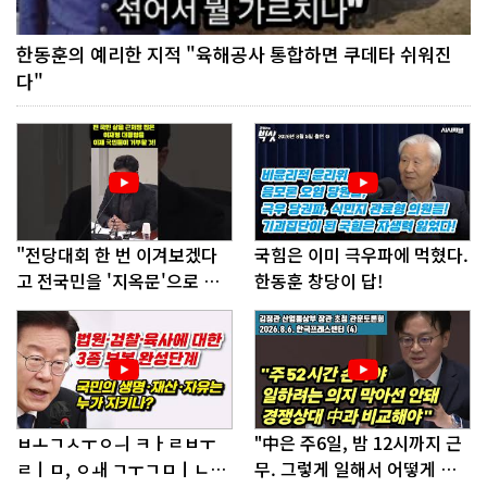
한동훈의 예리한 지적 "육해공사 통합하면 쿠데타 쉬워진
다"
"전당대회 한 번 이겨보겠다
국힘은 이미 극우파에 먹혔다.
고 전국민을 '지옥문'으로 밀
한동훈 창당이 답!
어!"
ㅂㅗㄱㅅㅜㅇㅢ ㅋㅏㄹㅂㅜ
"中은 주6일, 밤 12시까지 근
ㄹㅣㅁ, ㅇㅙ ㄱㅜㄱㅁㅣㄴㄷ
무. 그렇게 일해서 어떻게 경