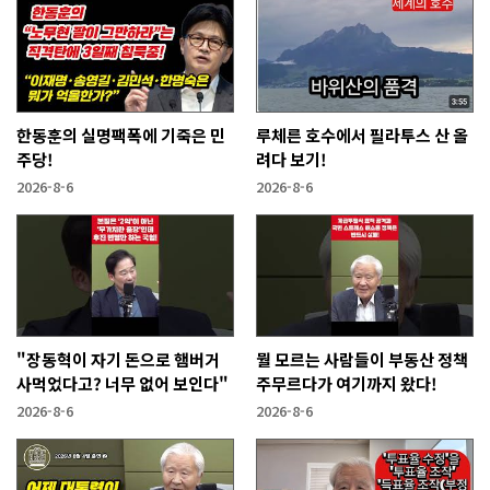
한동훈의 실명팩폭에 기죽은 민
루체른 호수에서 필라투스 산 올
주당!
려다 보기!
2026-8-6
2026-8-6
"장동혁이 자기 돈으로 햄버거
뭘 모르는 사람들이 부동산 정책
사먹었다고? 너무 없어 보인다"
주무르다가 여기까지 왔다!
2026-8-6
2026-8-6