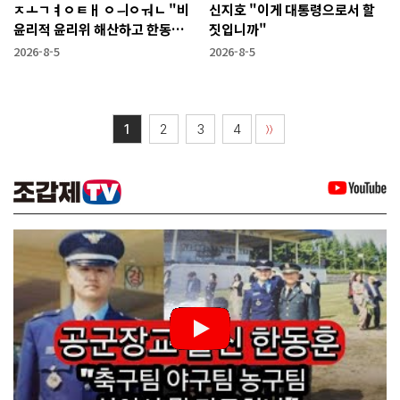
ㅈㅗㄱㅕㅇㅌㅐ ㅇㅢㅇㅝㄴ "비
신지호 "이게 대통령으로서 할
윤리적 윤리위 해산하고 한동훈
짓입니까"
복당 시켜야"
2026-8-5
2026-8-5
1
2
3
4
〉〉