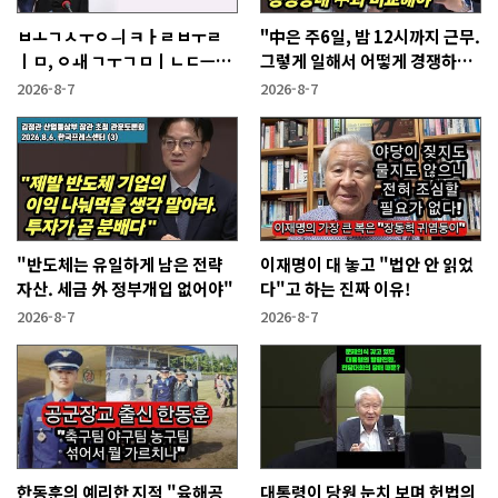
ㅂㅗㄱㅅㅜㅇㅢ ㅋㅏㄹㅂㅜㄹ
"中은 주6일, 밤 12시까지 근무.
ㅣㅁ, ㅇㅙ ㄱㅜㄱㅁㅣㄴㄷㅡㄹ
그렇게 일해서 어떻게 경쟁하냐
ㅇㅣ ㄷㅏㅇㅎㅐㅇㅑ ㅎㅏㄴㅏ?
반문하더라"
2026-8-7
2026-8-7
"반도체는 유일하게 남은 전략
이재명이 대 놓고 "법안 안 읽었
자산. 세금 外 정부개입 없어야"
다"고 하는 진짜 이유!
2026-8-7
2026-8-7
한동훈의 예리한 지적 "육해공
대통령이 당원 눈치 보며 헌법의