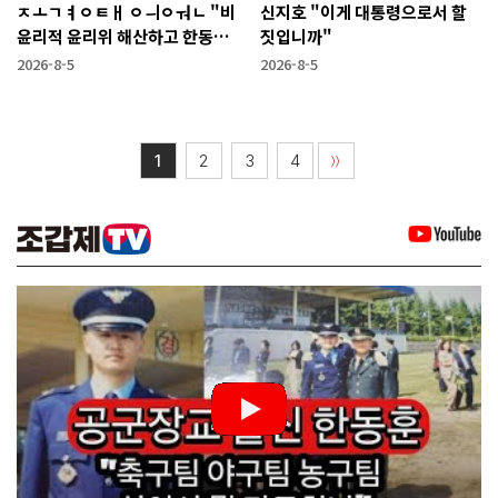
ㅈㅗㄱㅕㅇㅌㅐ ㅇㅢㅇㅝㄴ "비
신지호 "이게 대통령으로서 할
윤리적 윤리위 해산하고 한동훈
짓입니까"
복당 시켜야"
2026-8-5
2026-8-5
1
2
3
4
〉〉