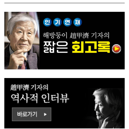
ㅡㄹㅇㅣ ㄷㅏㅇㅎㅐㅇㅑ ㅎ
쟁하냐 반문하더라"
ㅏㄴㅏ?