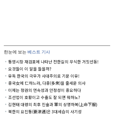
한눈에 보는
베스트 기사
통영시장 재검표에 나타난 전한길의 무식한 거짓선동!
요것들이 이 말을 들을까?
유독 한국의 극우가 사대주의로 기운 이유!
중국女에 仁하느라, 다중(多衆)을 줄세운 의사
이제는 정권의 연속성과 안정성이 중요하다
조선업이 호황이고 수출도 잘 되면 뭐하노?
김현태 대령의 최후 진술과 軍의 상명하복(上命下服)
북한의 요진통(要津通)은 3대세습의 사기성