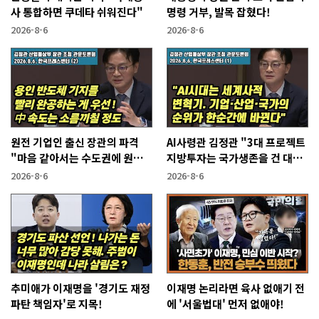
사 통합하면 쿠데타 쉬워진다"
명령 거부, 발목 잡혔다!
2026-8-6
2026-8-6
원전 기업인 출신 장관의 파격
AI사령관 김정관 "3대 프로젝트
"마음 같아서는 수도권에 원전
지방투자는 국가생존을 건 대전
짓고싶다"
략"
2026-8-6
2026-8-6
추미애가 이재명을 '경기도 재정
이재명 논리라면 육사 없애기 전
파탄 책임자'로 지목!
에 '서울법대' 먼저 없애야!