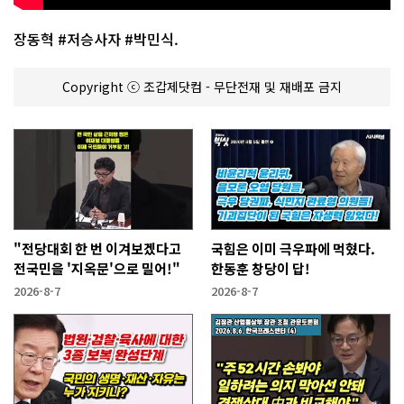
장동혁 #저승사자 #박민식.
Copyright ⓒ 조갑제닷컴 - 무단전재 및 재배포 금지
"전당대회 한 번 이겨보겠다고
국힘은 이미 극우파에 먹혔다.
전국민을 '지옥문'으로 밀어!"
한동훈 창당이 답!
2026-8-7
2026-8-7