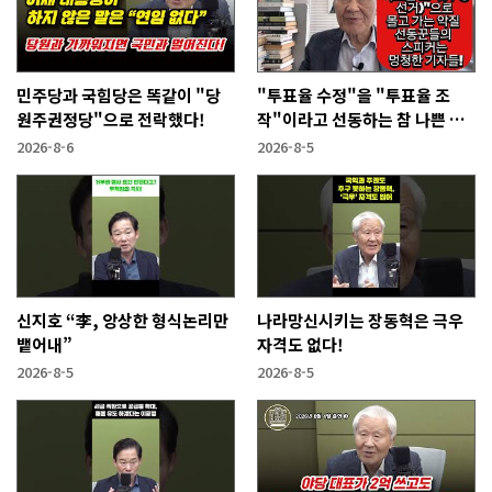
민주당과 국힘당은 똑같이 "당
"투표율 수정"을 "투표율 조
원주권정당"으로 전락했다!
작"이라고 선동하는 참 나쁜 사
람들!
2026-8-6
2026-8-5
신지호 “李, 앙상한 형식논리만
나라망신시키는 장동혁은 극우
뱉어내”
자격도 없다!
2026-8-5
2026-8-5