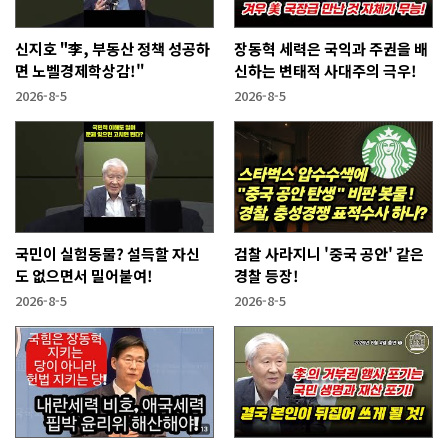
신지호 "李, 부동산 정책 성공하
장동혁 세력은 국익과 주권을 배
면 노벨경제학상감!"
신하는 변태적 사대주의 극우!
2026-8-5
2026-8-5
국민이 실험동물? 설득할 자신
검찰 사라지니 '중국 공안' 같은
도 없으면서 밀어붙여!
경찰 등장!
2026-8-5
2026-8-5