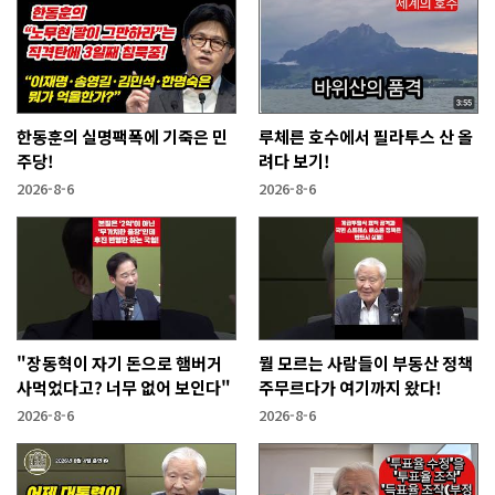
한동훈의 실명팩폭에 기죽은 민
루체른 호수에서 필라투스 산 올
주당!
려다 보기!
2026-8-6
2026-8-6
"장동혁이 자기 돈으로 햄버거
뭘 모르는 사람들이 부동산 정책
사먹었다고? 너무 없어 보인다"
주무르다가 여기까지 왔다!
2026-8-6
2026-8-6