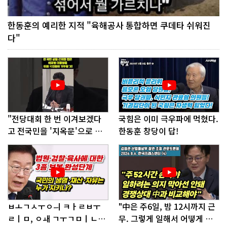
한동훈의 예리한 지적 "육해공사 통합하면 쿠데타 쉬워진
다"
"전당대회 한 번 이겨보겠다
국힘은 이미 극우파에 먹혔다.
고 전국민을 '지옥문'으로 밀
한동훈 창당이 답!
어!"
ㅂㅗㄱㅅㅜㅇㅢ ㅋㅏㄹㅂㅜ
"中은 주6일, 밤 12시까지 근
ㄹㅣㅁ, ㅇㅙ ㄱㅜㄱㅁㅣㄴㄷ
무. 그렇게 일해서 어떻게 경