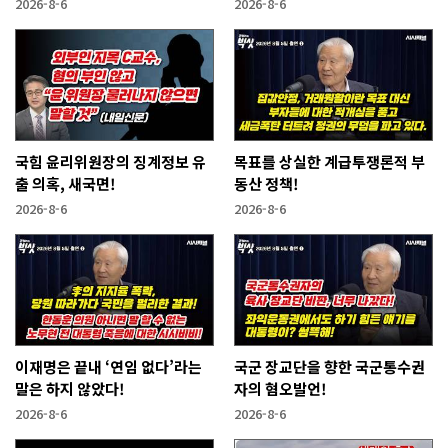
2026-8-6
2026-8-6
국힘 윤리위원장의 징계정보 유
목표를 상실한 계급투쟁론적 부
출 의혹, 새국면!
동산 정책!
2026-8-6
2026-8-6
이재명은 끝내 ‘연임 없다’라는
국군 장교단을 향한 국군통수권
말은 하지 않았다!
자의 혐오발언!
2026-8-6
2026-8-6