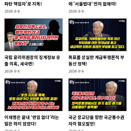
파탄 책임자'로 지목!
에 '서울법대' 먼저 없애야!
2026-8-6
2026-8-6
국힘 윤리위원장의 징계정보 유
목표를 상실한 계급투쟁론적 부
출 의혹, 새국면!
동산 정책!
2026-8-6
2026-8-6
이재명은 끝내 ‘연임 없다’라는
국군 장교단을 향한 국군통수권
말은 하지 않았다!
자의 혐오발언!
2026-8-6
2026-8-6