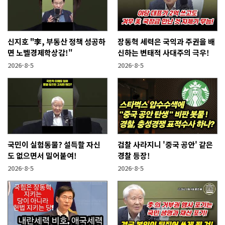
신지호 "李, 부동산 정책 성공하
장동혁 세력은 국익과 주권을 배
면 노벨경제학상감!"
신하는 변태적 사대주의 극우!
2026-8-5
2026-8-5
국민이 실험동물? 설득할 자신
검찰 사라지니 '중국 공안' 같은
도 없으면서 밀어붙여!
경찰 등장!
2026-8-5
2026-8-5