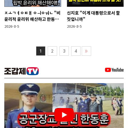
ㅈㅗㄱㅕㅇㅌㅐ ㅇㅢㅇㅝㄴ "비
신지호 "이게 대통령으로서 할
윤리적 윤리위 해산하고 한동훈
짓입니까"
복당 시켜야"
2026-8-5
2026-8-5
1
2
3
4
〉〉