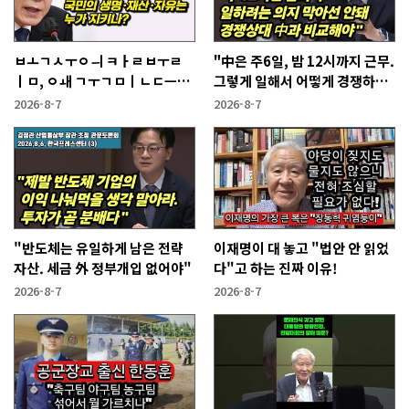
ㅂㅗㄱㅅㅜㅇㅢ ㅋㅏㄹㅂㅜㄹ
"中은 주6일, 밤 12시까지 근무.
ㅣㅁ, ㅇㅙ ㄱㅜㄱㅁㅣㄴㄷㅡㄹ
그렇게 일해서 어떻게 경쟁하냐
ㅇㅣ ㄷㅏㅇㅎㅐㅇㅑ ㅎㅏㄴㅏ?
반문하더라"
2026-8-7
2026-8-7
"반도체는 유일하게 남은 전략
이재명이 대 놓고 "법안 안 읽었
자산. 세금 外 정부개입 없어야"
다"고 하는 진짜 이유!
2026-8-7
2026-8-7