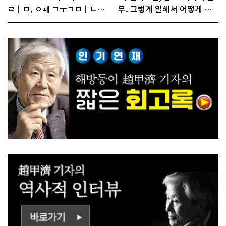
ㄹㅣㅁ, ㅇㅙ ㄱㅜㄱㅁㅣㄴㄷ
무. 그렇게 일해서 어떻게 경
ㅡㄹㅇㅣ ㄷㅏㅇㅎㅐㅇㅑ ㅎ
쟁하냐 반문하더라"
ㅏㄴㅏ?