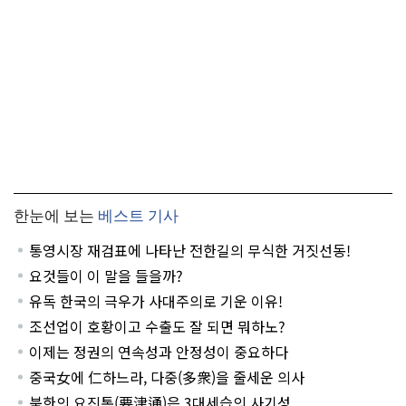
한눈에 보는
베스트 기사
통영시장 재검표에 나타난 전한길의 무식한 거짓선동!
요것들이 이 말을 들을까?
유독 한국의 극우가 사대주의로 기운 이유!
조선업이 호황이고 수출도 잘 되면 뭐하노?
이제는 정권의 연속성과 안정성이 중요하다
중국女에 仁하느라, 다중(多衆)을 줄세운 의사
북한의 요진통(要津通)은 3대세습의 사기성