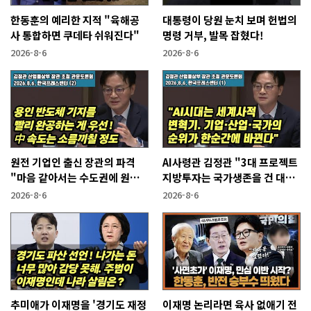
한동훈의 예리한 지적 "육해공
대통령이 당원 눈치 보며 헌법의
사 통합하면 쿠데타 쉬워진다"
명령 거부, 발목 잡혔다!
2026-8-6
2026-8-6
원전 기업인 출신 장관의 파격
AI사령관 김정관 "3대 프로젝트
"마음 같아서는 수도권에 원전
지방투자는 국가생존을 건 대전
짓고싶다"
략"
2026-8-6
2026-8-6
추미애가 이재명을 '경기도 재정
이재명 논리라면 육사 없애기 전