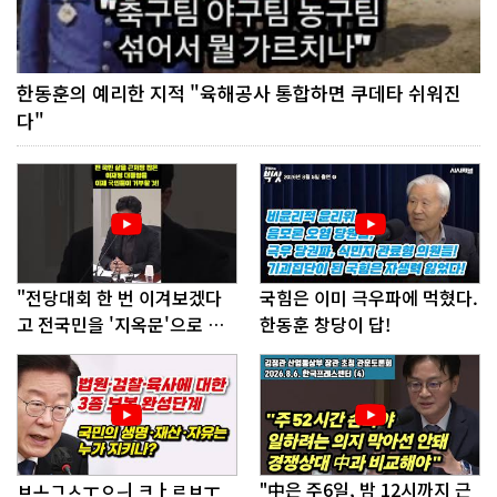
한동훈의 예리한 지적 "육해공사 통합하면 쿠데타 쉬워진
다"
"전당대회 한 번 이겨보겠다
국힘은 이미 극우파에 먹혔다.
고 전국민을 '지옥문'으로 밀
한동훈 창당이 답!
어!"
ㅂㅗㄱㅅㅜㅇㅢ ㅋㅏㄹㅂㅜ
"中은 주6일, 밤 12시까지 근