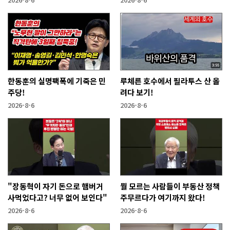
한동훈의 실명팩폭에 기죽은 민
루체른 호수에서 필라투스 산 올
주당!
려다 보기!
2026-8-6
2026-8-6
"장동혁이 자기 돈으로 햄버거
뭘 모르는 사람들이 부동산 정책
사먹었다고? 너무 없어 보인다"
주무르다가 여기까지 왔다!
2026-8-6
2026-8-6