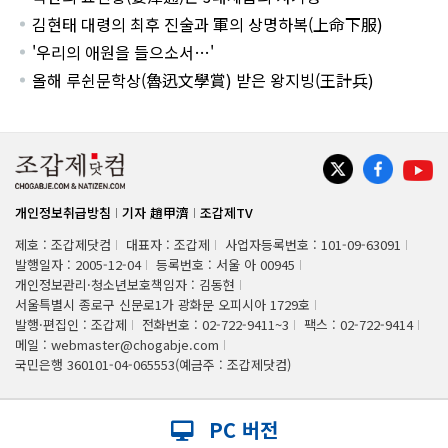
김현태 대령의 최후 진술과 軍의 상명하복(上命下服)
'우리의 애원을 들으소서…'
올해 루쉰문학상(魯迅文學賞) 받은 왕지빙(王計兵)
개인정보취급방침
기자 趙甲濟
조갑제TV
제호 : 조갑제닷컴
대표자 : 조갑제
사업자등록번호 : 101-09-63091
발행일자 : 2005-12-04
등록번호 : 서울 아 00945
개인정보관리·청소년보호책임자 : 김동현
서울특별시 종로구 신문로1가 광화문 오피시아 1729호
발행·편집인 : 조갑제
전화번호 : 02-722-9411~3
팩스 : 02-722-9414
메일 : webmaster@chogabje.com
국민은행 360101-04-065553(예금주 : 조갑제닷컴)
PC 버전