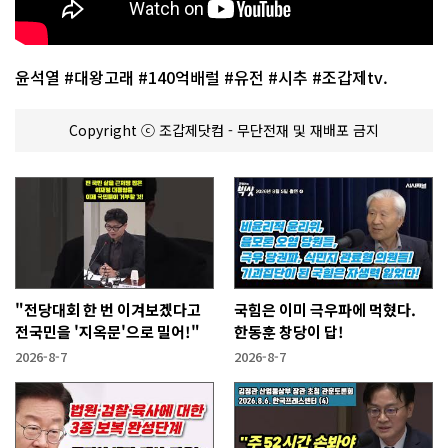
윤석열 #대왕고래 #140억배럴 #유전 #시추 #조갑제tv.
Copyright ⓒ 조갑제닷컴 - 무단전재 및 재배포 금지
"전당대회 한 번 이겨보겠다고
국힘은 이미 극우파에 먹혔다.
전국민을 '지옥문'으로 밀어!"
한동훈 창당이 답!
2026-8-7
2026-8-7