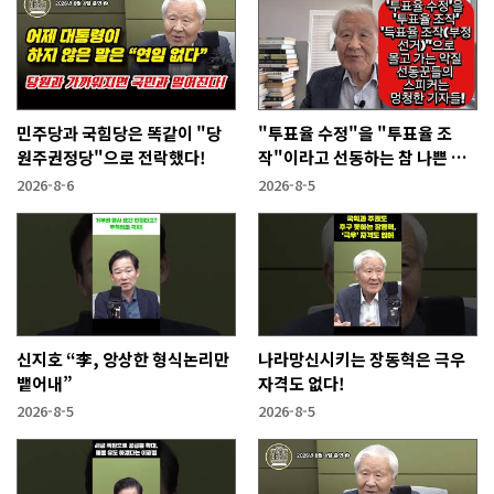
민주당과 국힘당은 똑같이 "당
"투표율 수정"을 "투표율 조
원주권정당"으로 전락했다!
작"이라고 선동하는 참 나쁜 사
람들!
2026-8-6
2026-8-5
신지호 “李, 앙상한 형식논리만
나라망신시키는 장동혁은 극우
뱉어내”
자격도 없다!
2026-8-5
2026-8-5