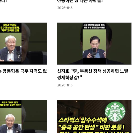
했다!
선동하는 참 나쁜 사람들!
2026-8-5
 장동혁은 극우 자격도 없
신지호 "李, 부동산 정책 성공하면 노벨
경제학상감!"
2026-8-5