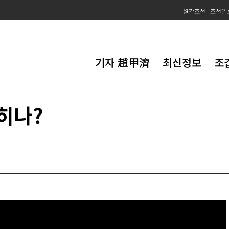
월간조선
조선일
기자 趙甲濟
최신정보
조
히나?