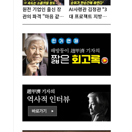
원전 기업인 출신 장
AI사령관 김정관 "3
관의 파격 "마음 같아
대 프로젝트 지방투
서는 수도권에 원전
자는 국가생존을 건
짓고싶다"
대전략"