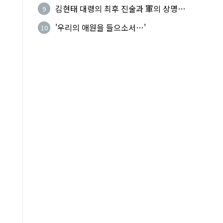
기성
김현태 대령의 최후 진술과 軍의 상명하
9
복(上命下服)
'우리의 애원을 들으소서…'
10