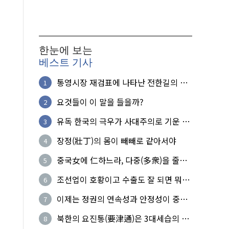
한눈에 보는
베스트 기사
통영시장 재검표에 나타난 전한길의 무
1
식한 거짓선동!
요것들이 이 말을 들을까?
2
유독 한국의 극우가 사대주의로 기운 이
3
유!
장정(壯丁)의 몸이 빼빼로 같아서야
4
중국女에 仁하느라, 다중(多衆)을 줄세
5
운 의사
조선업이 호황이고 수출도 잘 되면 뭐하
6
노?
이제는 정권의 연속성과 안정성이 중요
7
하다
북한의 요진통(要津通)은 3대세습의 사
8