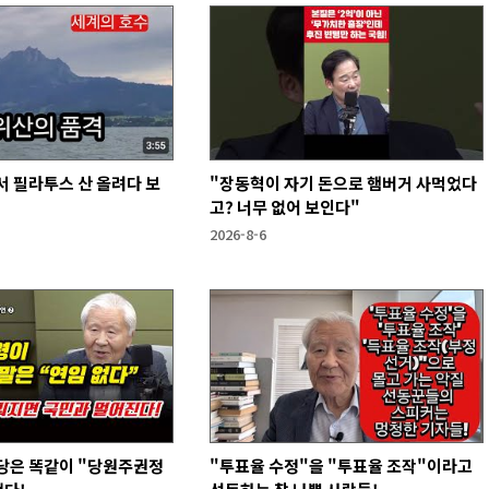
 필라투스 산 올려다 보
"장동혁이 자기 돈으로 햄버거 사먹었다
고? 너무 없어 보인다"
2026-8-6
당은 똑같이 "당원주권정
"투표율 수정"을 "투표율 조작"이라고