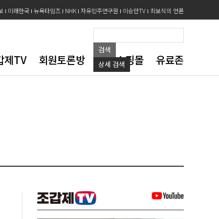
보
미래한국
뉴욕타임즈
NHK
자유민주연구원
이승만TV
최보식의 언론
검색
갑제TV
회원토론방
도서쇼핑몰
유료존
상세
검색