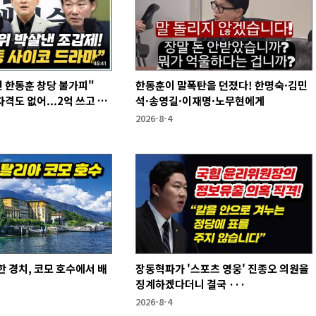
 한동훈 창당 불가피"
한동훈이 말폭탄을 던졌다! 한명숙·김민
격도 없어...2억 쓰고 성
석·송영길·이재명·노무현에게
2026-8-4
 경치, 코모 호수에서 배
장동혁파가 '스포츠 영웅' 진종오 의원을
징계하겠다더니 결국 ···
2026-8-4