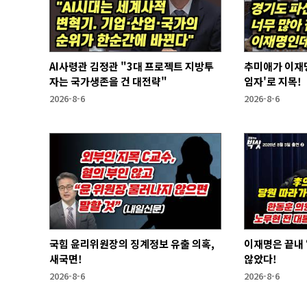
AI사령관 김정관 "3대 프로젝트 지방투
추미애가 이재명
자는 국가생존을 건 대전략"
임자'로 지목!
2026-8-6
2026-8-6
국힘 윤리위원장의 징계정보 유출 의혹,
이재명은 끝내 ‘연임 없다’라는 말은 하지
새국면!
않았다!
2026-8-6
2026-8-6