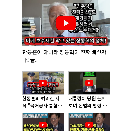
한동훈이 아니라 장동혁이 진짜 배신자
다! 끝.
한동훈의 예리한 지
대통령이 당원 눈치
적 "육해공사 통합하
보며 헌법의 명령 거
면 쿠데타 쉬워진다"
부, 발목 잡혔다!