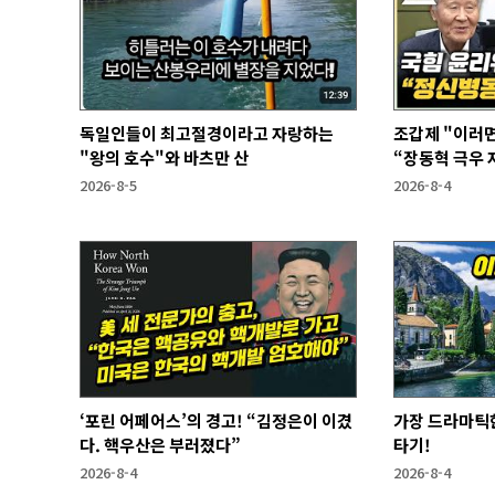
독일인들이 최고절경이라고 자랑하는
조갑제 "이러면
"왕의 호수"와 바츠만 산
“장동혁 극우 자
과 없어”
2026-8-5
2026-8-4
‘포린 어페어스’의 경고! “김정은이 이겼
가장 드라마틱한
다. 핵우산은 부러졌다”
타기!
2026-8-4
2026-8-4