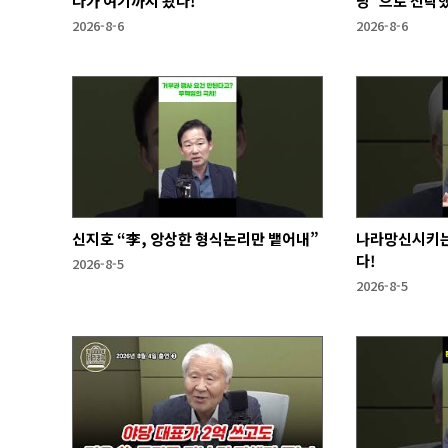
다가 여기까지 왔다!
당"으로 전락
2026-8-6
2026-8-6
신지호 “李, 앙상한 형식논리만 뱉어내”
나라망신시키는
다!
2026-8-5
2026-8-5