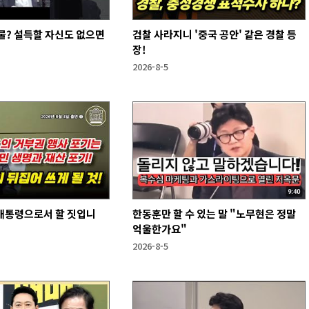
물? 설득할 자신도 없으면
검찰 사라지니 '중국 공안' 같은 경찰 등
장!
2026-8-5
 대통령으로서 할 짓입니
한동훈만 할 수 있는 말 "노무현은 정말
억울한가요"
2026-8-5