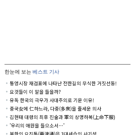
한눈에 보는
베스트 기사
통영시장 재검표에 나타난 전한길의 무식한 거짓선동!
요것들이 이 말을 들을까?
유독 한국의 극우가 사대주의로 기운 이유!
중국女에 仁하느라, 다중(多衆)을 줄세운 의사
김현태 대령의 최후 진술과 軍의 상명하복(上命下服)
'우리의 애원을 들으소서…'
북한의 요진통(要津通)은 3대세습의 사기성