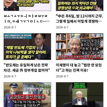
ㅂㅗㄱㅅㅜㅇㅢ ㅋㅏㄹㅂㅜㄹ
"中은 주6일, 밤 12시까지 근무.
ㅣㅁ, ㅇㅙ ㄱㅜㄱㅁㅣㄴㄷㅡㄹ
그렇게 일해서 어떻게 경쟁하냐
ㅇㅣ ㄷㅏㅇㅎㅐㅇㅑ ㅎㅏㄴㅏ?
반문하더라"
2026-8-7
2026-8-7
"반도체는 유일하게 남은 전략
이재명이 대 놓고 "법안 안 읽었
자산. 세금 外 정부개입 없어야"
다"고 하는 진짜 이유!
2026-8-7
2026-8-7