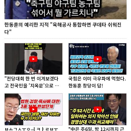
한동훈의 예리한 지적 "육해공사 통합하면 쿠데타 쉬워진
다"
"전당대회 한 번 이겨보겠다
국힘은 이미 극우파에 먹혔다.
고 전국민을 '지옥문'으로 밀
한동훈 창당이 답!
어!"
ㅂㅗㄱㅅㅜㅇㅢ ㅋㅏㄹㅂㅜ
"中은 주6일, 밤 12시까지 근