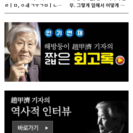
ㄹㅣㅁ, ㅇㅙ ㄱㅜㄱㅁㅣㄴㄷ
무. 그렇게 일해서 어떻게 경
ㅡㄹㅇㅣ ㄷㅏㅇㅎㅐㅇㅑ ㅎ
쟁하냐 반문하더라"
ㅏㄴㅏ?