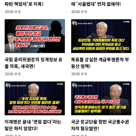
파탄 책임자'로 지목!
에 '서울법대' 먼저 없애야!
2026-8-6
2026-8-6
국힘 윤리위원장의 징계정보 유
목표를 상실한 계급투쟁론적 부
출 의혹, 새국면!
동산 정책!
2026-8-6
2026-8-6
이재명은 끝내 ‘연임 없다’라는
국군 장교단을 향한 국군통수권
말은 하지 않았다!
자의 혐오발언!
2026-8-6
2026-8-6