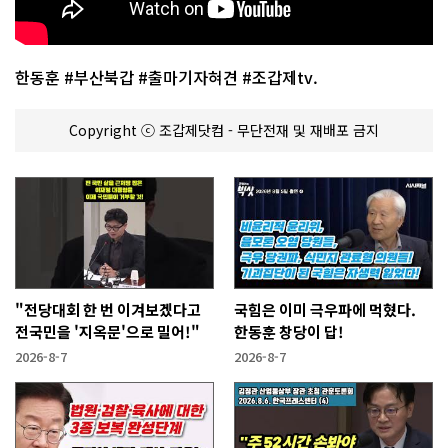
한동훈 #부산북갑 #출마기자혀견 #조갑제tv.
Copyright ⓒ 조갑제닷컴 - 무단전재 및 재배포 금지
"전당대회 한 번 이겨보겠다고
국힘은 이미 극우파에 먹혔다.
전국민을 '지옥문'으로 밀어!"
한동훈 창당이 답!
2026-8-7
2026-8-7