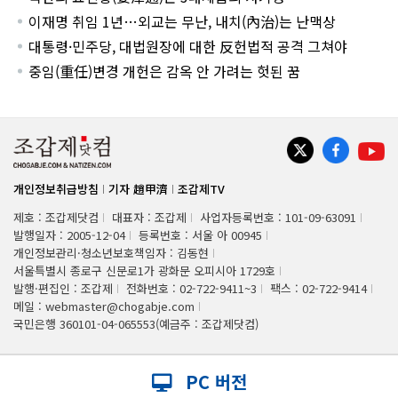
이재명 취임 1년…외교는 무난, 내치(內治)는 난맥상
대통령·민주당, 대법원장에 대한 反헌법적 공격 그쳐야
중임(重任)변경 개헌은 감옥 안 가려는 헛된 꿈
개인정보취급방침
기자 趙甲濟
조갑제TV
제호 : 조갑제닷컴
대표자 : 조갑제
사업자등록번호 : 101-09-63091
발행일자 : 2005-12-04
등록번호 : 서울 아 00945
개인정보관리·청소년보호책임자 : 김동현
서울특별시 종로구 신문로1가 광화문 오피시아 1729호
발행·편집인 : 조갑제
전화번호 : 02-722-9411~3
팩스 : 02-722-9414
메일 : webmaster@chogabje.com
국민은행 360101-04-065553(예금주 : 조갑제닷컴)
PC 버전