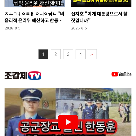
ㅈㅗㄱㅕㅇㅌㅐ ㅇㅢㅇㅝㄴ "비
신지호 "이게 대통령으로서 할
윤리적 윤리위 해산하고 한동훈
짓입니까"
복당 시켜야"
2026-8-5
2026-8-5
1
2
3
4
〉〉