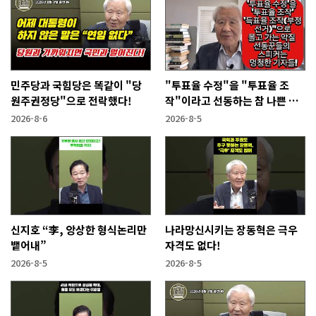
민주당과 국힘당은 똑같이 "당
"투표율 수정"을 "투표율 조
원주권정당"으로 전락했다!
작"이라고 선동하는 참 나쁜 사
람들!
2026-8-6
2026-8-5
신지호 “李, 앙상한 형식논리만
나라망신시키는 장동혁은 극우
뱉어내”
자격도 없다!
2026-8-5
2026-8-5