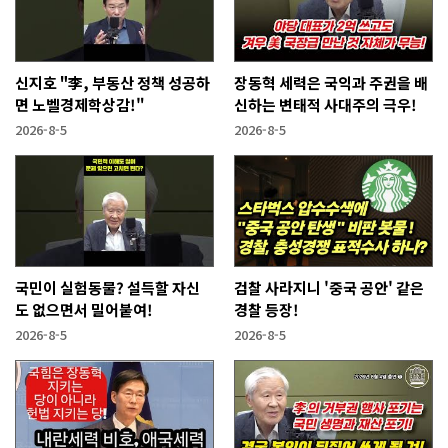
신지호 "李, 부동산 정책 성공하
장동혁 세력은 국익과 주권을 배
면 노벨경제학상감!"
신하는 변태적 사대주의 극우!
2026-8-5
2026-8-5
국민이 실험동물? 설득할 자신
검찰 사라지니 '중국 공안' 같은
도 없으면서 밀어붙여!
경찰 등장!
2026-8-5
2026-8-5