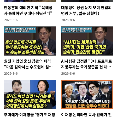
한동훈의 예리한 지적 "육해공
대통령이 당원 눈치 보며 헌법의
사 통합하면 쿠데타 쉬워진다"
명령 거부, 발목 잡혔다!
2026-8-6
2026-8-6
원전 기업인 출신 장관의 파격
AI사령관 김정관 "3대 프로젝트
"마음 같아서는 수도권에 원전
지방투자는 국가생존을 건 대전
짓고싶다"
략"
2026-8-6
2026-8-6
추미애가 이재명을 '경기도 재정
이재명 논리라면 육사 없애기 전