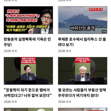
한동훈의 실명팩폭에 기죽은 민
루체른 호수에서 필라투스 산 올
주당!
려다 보기!
2026-8-6
2026-8-6
"장동혁이 자기 돈으로 햄버거
뭘 모르는 사람들이 부동산 정책
사먹었다고? 너무 없어 보인다"
주무르다가 여기까지 왔다!
2026-8-6
2026-8-6