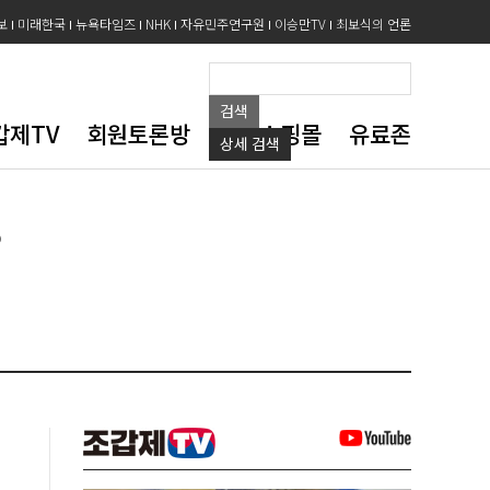
보
미래한국
뉴욕타임즈
NHK
자유민주연구원
이승만TV
최보식의 언론
검색
갑제TV
회원토론방
도서쇼핑몰
유료존
상세
검색
?