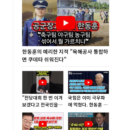
한동훈의 예리한 지적 "육해공사 통합하
면 쿠데타 쉬워진다"
"전당대회 한 번 이겨
국힘은 이미 극우파
보겠다고 전국민을
에 먹혔다. 한동훈 창
'지옥문'으로 밀어!"
당이 답!