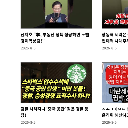
신지호 "李, 부동산 정책 성공하면 노벨
장동혁 세력은
경제학상감!"
변태적 사대주의
2026-8-5
2026-8-5
검찰 사라지니 '중국 공안' 같은 경찰 등
ㅈㅗㄱㅕㅇㅌㅐ
장!
윤리위 해산하
2026-8-5
2026-8-5