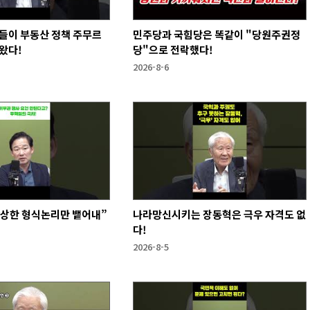
들이 부동산 정책 주무르
민주당과 국힘당은 똑같이 "당원주권정
왔다!
당"으로 전락했다!
2026-8-6
앙상한 형식논리만 뱉어내”
나라망신시키는 장동혁은 극우 자격도 없
다!
2026-8-5