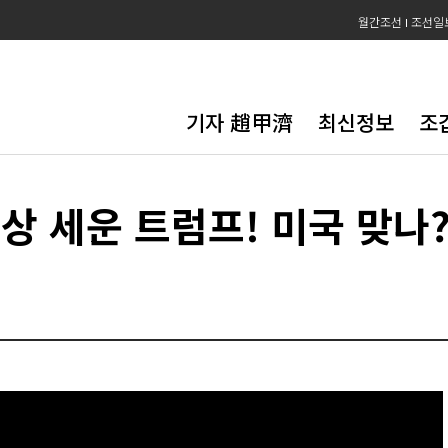
월간조선
조선일
기자 趙甲濟
최신정보
조
상 세운 트럼프! 미국 맞나