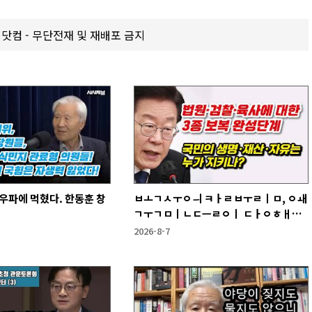
갑제닷컴 - 무단전재 및 재배포 금지
우파에 먹혔다. 한동훈 창
ㅂㅗㄱㅅㅜㅇㅢ ㅋㅏㄹㅂㅜㄹㅣㅁ, ㅇㅙ
ㄱㅜㄱㅁㅣㄴㄷㅡㄹㅇㅣ ㄷㅏㅇㅎㅐㅇ
ㅑ ㅎㅏㄴㅏ?
2026-8-7