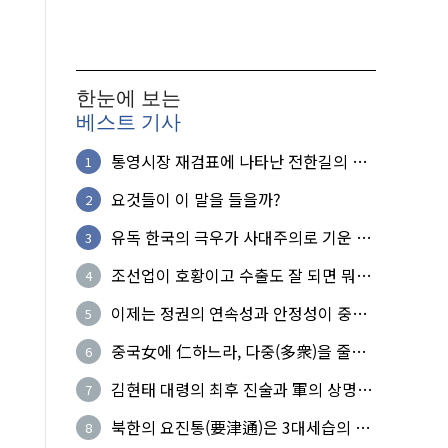
한눈에 보는
베스트 기사
통영시장 재검표에 나타난 전한길의 무
1
식한 거짓선동!
요것들이 이 말을 들을까?
2
유독 한국의 극우가 사대주의로 기운 이
3
유!
조선업이 호황이고 수출도 잘 되면 뭐하
4
노?
이제는 정권의 연속성과 안정성이 중요
5
하다
중국女에 仁하느라, 다중(多衆)을 줄세
6
운 의사
김현태 대령의 최후 진술과 軍의 상명하
7
복(上命下服)
북한의 요진통(要津通)은 3대세습의 사
8