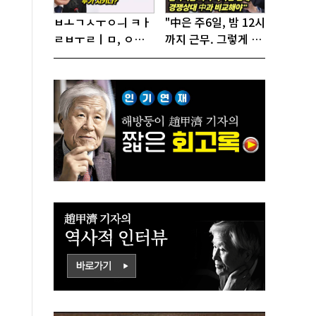
ㅂㅗㄱㅅㅜㅇㅢ ㅋㅏ
"中은 주6일, 밤 12시
ㄹㅂㅜㄹㅣㅁ, ㅇㅙ
까지 근무. 그렇게 일
ㄱㅜㄱㅁㅣㄴㄷㅡㄹ
해서 어떻게 경쟁하
ㅇㅣ ㄷㅏㅇㅎㅐㅇㅑ
냐 반문하더라"
ㅎㅏㄴㅏ?