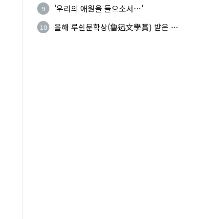
기성
'우리의 애원을 들으소서…'
9
올해 루쉰문학상(魯迅文學賞) 받은 왕
10
지빙(王計兵)