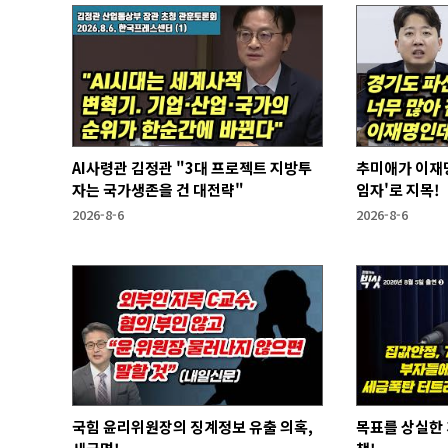
AI사령관 김정관 "3대 프로젝트 지방투
추미애가 이재명
자는 국가생존을 건 대전략"
임자'로 지목!
2026-8-6
2026-8-6
국힘 윤리위원장의 징계정보 유출 의혹,
목표를 상실한