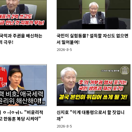
 국익과 주권을 배신하는
국민이 실험동물? 설득할 자신도 없으면
 극우!
서 밀어붙여!
2026-8-5
 ㅇㅢㅇㅝㄴ "비윤리적
신지호 "이게 대통령으로서 할 짓입니
고 한동훈 복당 시켜야"
까"
2026-8-5