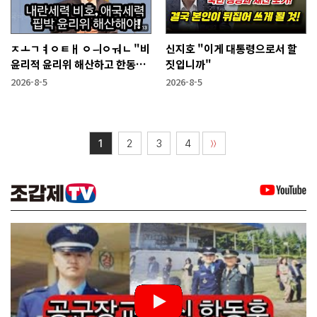
ㅈㅗㄱㅕㅇㅌㅐ ㅇㅢㅇㅝㄴ "비
신지호 "이게 대통령으로서 할
윤리적 윤리위 해산하고 한동훈
짓입니까"
복당 시켜야"
2026-8-5
2026-8-5
1
2
3
4
〉〉