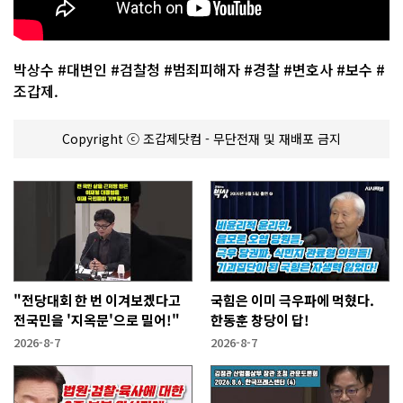
박상수 #대변인 #검찰청 #범죄피해자 #경찰 #변호사 #보수 #
조갑제.
Copyright ⓒ 조갑제닷컴 - 무단전재 및 재배포 금지
"전당대회 한 번 이겨보겠다고
국힘은 이미 극우파에 먹혔다.
전국민을 '지옥문'으로 밀어!"
한동훈 창당이 답!
2026-8-7
2026-8-7