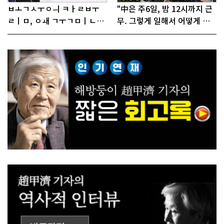
ㅂㅗㄱㅅㅜㅇㅢ ㅋㅏㄹㅂㅜ
"中은 주6일, 밤 12시까지 근
ㄹㅣㅁ, ㅇㅙ ㄱㅜㄱㅁㅣㄴㄷ
무. 그렇게 일해서 어떻게 경
ㅡㄹㅇㅣ ㄷㅏㅇㅎㅐㅇㅑ ㅎ
쟁하냐 반문하더라"
ㅏㄴㅏ?