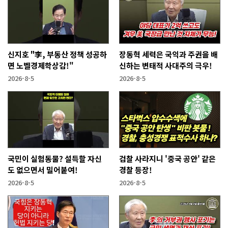
신지호 "李, 부동산 정책 성공하
장동혁 세력은 국익과 주권을 배
면 노벨경제학상감!"
신하는 변태적 사대주의 극우!
2026-8-5
2026-8-5
국민이 실험동물? 설득할 자신
검찰 사라지니 '중국 공안' 같은
도 없으면서 밀어붙여!
경찰 등장!
2026-8-5
2026-8-5