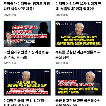
추미애가 이재명을 '경기도 재정
이재명 논리라면 육사 없애기 전
파탄 책임자'로 지목!
에 '서울법대' 먼저 없애야!
2026-8-6
2026-8-6
국힘 윤리위원장의 징계정보 유
목표를 상실한 계급투쟁론적 부
출 의혹, 새국면!
동산 정책!
2026-8-6
2026-8-6
이재명은 끝내 ‘연임 없다’라는
국군 장교단을 향한 국군통수권
말은 하지 않았다!
자의 혐오발언!