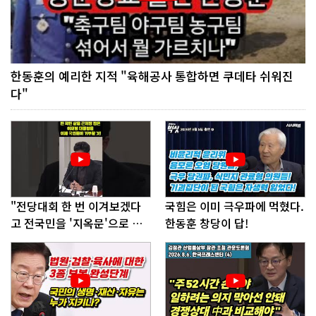
한동훈의 예리한 지적 "육해공사 통합하면 쿠데타 쉬워진
다"
"전당대회 한 번 이겨보겠다
국힘은 이미 극우파에 먹혔다.
고 전국민을 '지옥문'으로 밀
한동훈 창당이 답!
어!"