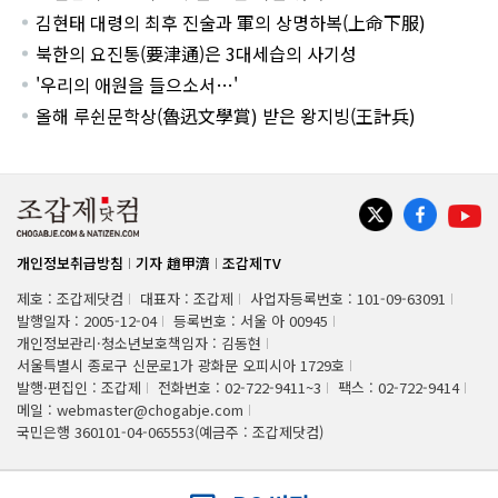
김현태 대령의 최후 진술과 軍의 상명하복(上命下服)
북한의 요진통(要津通)은 3대세습의 사기성
'우리의 애원을 들으소서…'
올해 루쉰문학상(魯迅文學賞) 받은 왕지빙(王計兵)
개인정보취급방침
기자 趙甲濟
조갑제TV
제호 : 조갑제닷컴
대표자 : 조갑제
사업자등록번호 : 101-09-63091
발행일자 : 2005-12-04
등록번호 : 서울 아 00945
개인정보관리·청소년보호책임자 : 김동현
서울특별시 종로구 신문로1가 광화문 오피시아 1729호
발행·편집인 : 조갑제
전화번호 : 02-722-9411~3
팩스 : 02-722-9414
메일 : webmaster@chogabje.com
국민은행 360101-04-065553(예금주 : 조갑제닷컴)