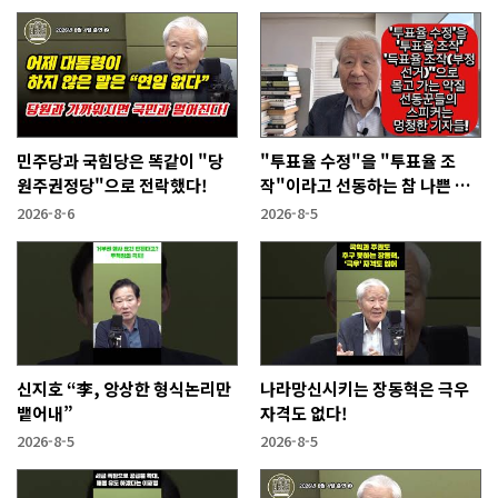
민주당과 국힘당은 똑같이 "당
"투표율 수정"을 "투표율 조
원주권정당"으로 전락했다!
작"이라고 선동하는 참 나쁜 사
람들!
2026-8-6
2026-8-5
신지호 “李, 앙상한 형식논리만
나라망신시키는 장동혁은 극우
뱉어내”
자격도 없다!
2026-8-5
2026-8-5