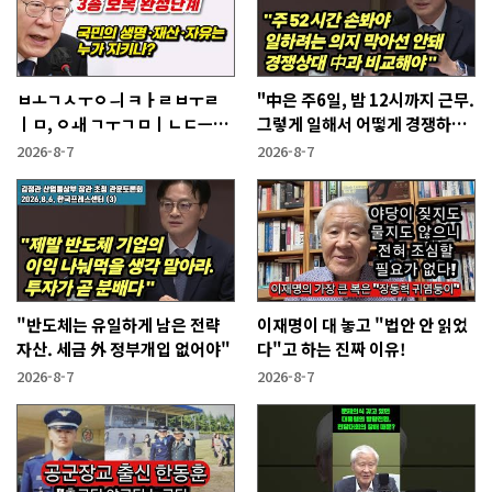
ㅂㅗㄱㅅㅜㅇㅢ ㅋㅏㄹㅂㅜㄹ
"中은 주6일, 밤 12시까지 근무.
ㅣㅁ, ㅇㅙ ㄱㅜㄱㅁㅣㄴㄷㅡㄹ
그렇게 일해서 어떻게 경쟁하냐
ㅇㅣ ㄷㅏㅇㅎㅐㅇㅑ ㅎㅏㄴㅏ?
반문하더라"
2026-8-7
2026-8-7
"반도체는 유일하게 남은 전략
이재명이 대 놓고 "법안 안 읽었
자산. 세금 外 정부개입 없어야"
다"고 하는 진짜 이유!
2026-8-7
2026-8-7