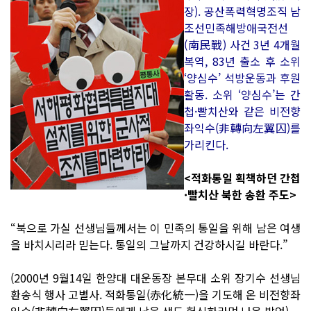
장). 공산폭력혁명조직 남
조선민족해방애국전선
(南民戰) 사건 3년 4개월
복역, 83년 출소 후 소위
‘양심수’ 석방운동과 후원
활동. 소위 ‘양심수’는 간
첩·빨치산와 같은 비전향
좌익수(非轉向左翼囚)를
가리킨다.
<적화통일 획책하던 간첩
·빨치산 북한 송환 주도>
“북으로 가실 선생님들께서는 이 민족의 통일을 위해 남은 여생
을 바치시리라 믿는다. 통일의 그날까지 건강하시길 바란다.”
(2000년 9월14일 한양대 대운동장 본무대 소위 장기수 선생님
환송식 행사 고별사. 적화통일(赤化統一)을 기도해 온 비전향좌
익수(非轉向左翼囚)들에게 남은 생도 헌신하라며 나온 발언).