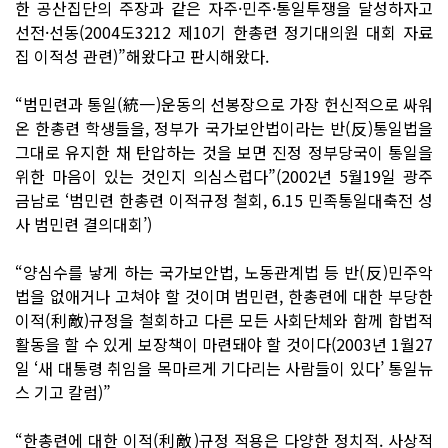
한 공산집단의 주장과 같은 자주·민주·통일투쟁을 달성하자고
선전·선동(2004도3212 제10기 한총련 정기대의원 대회 자료
집 이적성 관련)”해왔다고 판시해왔다.
“범민련과 통일(統一)운동의 선봉장으로 가장 헌신적으로 싸워
온 한총련 학생들을, 정부가 국가보안법이라는 반(反)통일법을
그대로 유지한 채 탄압하는 것을 보면 진정 정부당국이 통일을
위한 마음이 있는 것인지 의심스럽다”(2002년 5월19일 광주
금남로 ‘범민련 한총련 이적규정 철회, 6.15 민족통일대축전 성
사 범민련 결의대회’)
“양심수를 낳게 하는 국가보안법, 노동관계법 등 반(反)민주악
법을 없애거나 고쳐야 할 것이며 범민련, 한총련에 대한 부당한
이적(利敵)규정을 철회하고 다른 모든 사회단체와 함께 합법적
활동을 할 수 있게 보장책이 마련돼야 할 것이다(2003년 1월27
일 ‘새 대통령 취임을 목마르게 기다리는 사람들이 있다’ 통일뉴
스 기고 칼럼)”
“한총련에 대한 이적(利敵)규정 적용은 다양한 정치적. 사상적