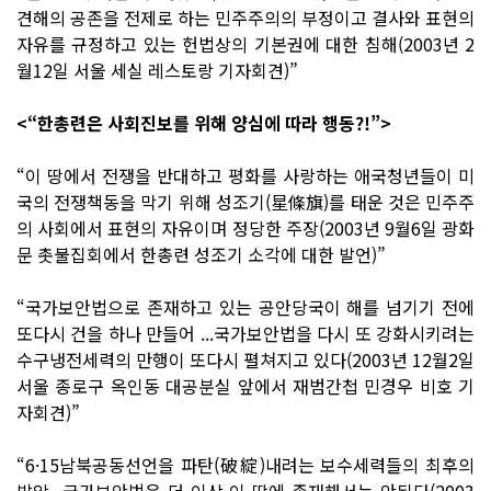
견해의 공존을 전제로 하는 민주주의의 부정이고 결사와 표현의
자유를 규정하고 있는 헌법상의 기본권에 대한 침해(2003년 2
월12일 서울 세실 레스토랑 기자회견)”
<“한총련은 사회진보를 위해 양심에 따라 행동?!”>
“이 땅에서 전쟁을 반대하고 평화를 사랑하는 애국청년들이 미
국의 전쟁책동을 막기 위해 성조기(星條旗)를 태운 것은 민주주
의 사회에서 표현의 자유이며 정당한 주장(2003년 9월6일 광화
문 촛불집회에서 한총련 성조기 소각에 대한 발언)”
“국가보안법으로 존재하고 있는 공안당국이 해를 넘기기 전에
또다시 건을 하나 만들어 ...국가보안법을 다시 또 강화시키려는
수구냉전세력의 만행이 또다시 펼쳐지고 있다(2003년 12월2일
서울 종로구 옥인동 대공분실 앞에서 재범간첩 민경우 비호 기
자회견)”
“6·15남북공동선언을 파탄(破綻)내려는 보수세력들의 최후의
발악...국가보안법은 더 이상 이 땅에 존재해서는 안된다(2003