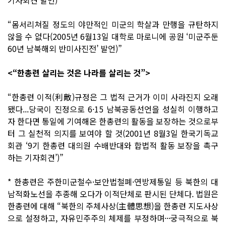
“몸서리쳐질 정도의 야만적인 미군의 학살과 만행을 규탄하지
않을 수 없다(2005년 6월13일 대학로 마로니에 공원 ‘미군주둔
60년 남북해외 반미사진전’ 발언)”
<“한총련 살리는 것은 나라를 살리는 것”>
“한총련 이적(利敵)규정은 그 법적 근거가 이미 사라진지 오래
됐다...당국이 진정으로 6·15 남북공동선언을 성실히 이행하고
자 한다면 통일에 기여해온 한총련의 활동을 보장하는 것으로부
터 그 실천적 의지를 보여야 할 것(2001년 8월3일 한국기독교
회관 ‘9기 한총련 대의원 수배반대와 합법적 활동 보장을 촉구
하는 기자회견’)”
* 한총련은 주한미군철수·보안법철폐·연방제통일 등 북한의 대
남적화노선을 추종해 오다가 이적단체로 판시된 단체다. 법원은
한총련에 대해 “북한의 주체사상(主體思想)을 한총련 지도사상
으로 설정하고, 자유민주주의 체제를 부정하며···궁극적으로 북