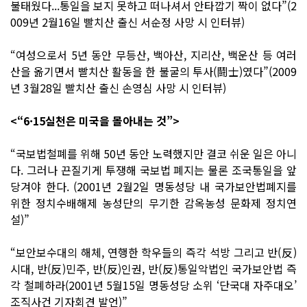
불태웠다...통일을 보지 못하고 떠나셔서 안타깝기 짝이 없다”(2
009년 2월16일 빨치산 출신 서순정 사망 시 인터뷰)
“여성으로서 5년 동안 무등산, 백아산, 지리산, 백운산 등 여러
산을 옮기면서 빨치산 활동을 한 불굴의 투사(鬪士)였다”(2009
년 3월28일 빨치산 출신 손영심 사망 시 인터뷰)
<“6·15실천은 미국을 몰아내는 것”>
“국보법철폐를 위해 50년 동안 노력했지만 결코 쉬운 일은 아니
다. 그러나 끈질기게 투쟁해 국보법 폐지는 물론 조국통일을 앞
당겨야 한다. (2001년 2월2일 명동성당 내 국가보안법폐지를
위한 정치수배해제 농성단의 무기한 감옥농성 문화제 정치연
설)”
“보안보수대의 해체, 연행한 학우들의 즉각 석방 그리고 반(反)
시대, 반(反)민주, 반(反)인권, 반(反)통일악법인 국가보안법 즉
각 철폐하라(2001년 5월15일 명동성당 소위 ‘단국대 자주대오’
조직사건 기자회견 발언)”