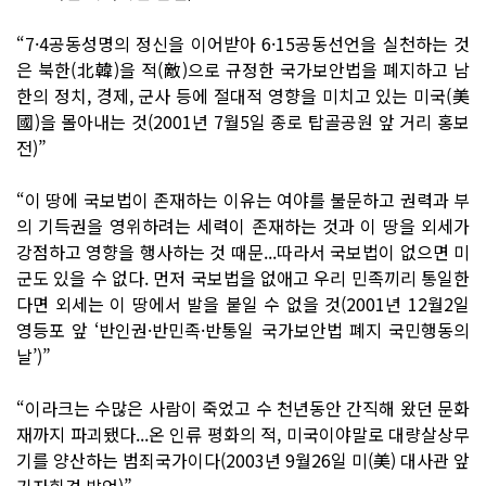
“7·4공동성명의 정신을 이어받아 6·15공동선언을 실천하는 것
은 북한(北韓)을 적(敵)으로 규정한 국가보안법을 폐지하고 남
한의 정치, 경제, 군사 등에 절대적 영향을 미치고 있는 미국(美
國)을 몰아내는 것(2001년 7월5일 종로 탑골공원 앞 거리 홍보
전)”
“이 땅에 국보법이 존재하는 이유는 여야를 불문하고 권력과 부
의 기득권을 영위하려는 세력이 존재하는 것과 이 땅을 외세가
강점하고 영향을 행사하는 것 때문...따라서 국보법이 없으면 미
군도 있을 수 없다. 먼저 국보법을 없애고 우리 민족끼리 통일한
다면 외세는 이 땅에서 발을 붙일 수 없을 것(2001년 12월2일
영등포 앞 ‘반인권·반민족·반통일 국가보안법 폐지 국민행동의
날’)”
“이라크는 수많은 사람이 죽었고 수 천년동안 간직해 왔던 문화
재까지 파괴됐다...온 인류 평화의 적, 미국이야말로 대량살상무
기를 양산하는 범죄국가이다(2003년 9월26일 미(美) 대사관 앞
기자회견 발언)”