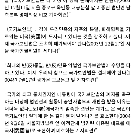
년 12월11일 서울 종로구 옥인동 대공분실 앞 이종린 범민련 남
측본부 명예의장 비호 기자회견)”
“(국가보안법) 배경에 우리민족의 자주와 통일, 화해협력을 가
로막는 미국(美國)이 도사리고 있다는 것을 강조하고 싶다...이
제 국가보안법은 조속히 폐기되어야 한다(2003년 12월17일 서
울 국가인권위원회 세미나)”
“희대의 반(反)통일, 반(反)민족 악법인 국가보안법이 수명을 다
하고 있다...이제 우리의 힘으로 국가보안법을 철폐해야 한다(2
004년 7월17일 광화문 교보문고 앞 기자회견)”
“국가의 최고 통치권자인 대통령이 국가보안법의 폐지를 촉구
하는 마당에 범민련의 활동이 공안사법부의 재판을 받을 이유는
더더욱 없다...노(老)애국자의 엄숙한 결단을 계기로 온 국민이
국가보안법 철폐에 한 몸 같이 떨쳐 일어나기를 호소한다(2004
년 9월6일 서울지방법원 앞 이적단체 범민련 이종린 대표를 애
국자(愛國者)로 표현하며 비호하는 기자회견)”