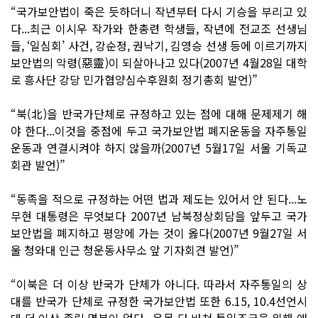
“국가보안법이 죽은 듯하더니 작년부터 다시 기승을 부리고 있
다...최근 이시우 작가와 한총련 학생들, 작년에 전교조 선생님
들, ‘일심회’ 사건, 강순정, 권낙기, 김영승 선생 등에 이르기까지
보안법의 악령(惡靈)이 되살아나고 있다(2007년 4월28일 대학
로 흥사단 강당 민가협양심수후원회 정기총회 발언)”
“북(北)을 반국가단체로 규정하고 있는 점에 대해 문제제기 해
야 한다...이것을 중점에 두고 국가보안법 폐지운동을 자주통일
운동과 연결시켜야 하지 않을까(2007년 5월17일 서울 기독교
회관 발언)”
“동족을 적으로 규정하는 어떤 법과 제도는 있어서 안 된다...노
무현 대통령은 무엇보다 2007년 남북정상회담을 앞두고 국가
보안법을 폐지하고 평양에 가는 것이 옳다(2007년 9월27일 서
울 청와대 인근 청운동사무소 앞 기자회견 발언)”
“이북은 더 이상 반국가 단체가 아니다. 따라서 자주통일의 상
대를 반국가 단체로 규정한 국가보안법 또한 6.15, 10.4선언시
대 더 이상 존립 명분이 없다...온몸 다 바쳐 통일조국을 위해 애