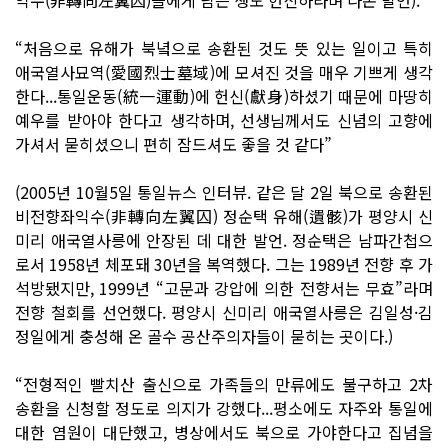
“처음으로 유해가 북녘으로 송환된 것도 뜻 있는 일이고 특히
애국열사묘역(愛國烈士墓域)에 모셔진 것을 매우 기쁘게 생각
한다...통일운동(統一運動)에 헌신(獻身)하셨기 때문에 마땅히
예우를 받아야 한다고 생각하며, 선생님께서도 신념의 고향에
가셔서 묻히셨으니 편히 잠드셔도 좋을 것 같다”
(2005년 10월5일 통일뉴스 인터뷰. 같은 달 2일 북으로 송환된
비전향좌익수(非轉向左翼囚) 정순택 유해(遺骸)가 평양시 신
미리 애국열사릉에 안장된 데 대한 발언. 정순택은 남파간첩으
로서 1958년 체포돼 30년을 복역했다. 그는 1989년 전향 후 가
석방됐지만, 1999년 “고문과 강압에 의한 전향서는 무효”라며
전향 철회를 선언했다. 평양시 신미리 애국열사릉은 김일성·김
정일에게 충성해 온 골수 공산주의자들이 묻히는 곳이다.)
“전형적인 빨치산 출신으로 가족들의 만류에도 불구하고 2차
송환을 신청할 정도로 의지가 강했다...평소에도 자주와 통일에
대한 염원이 대단했고, 병상에서도 북으로 가야한다고 집념을