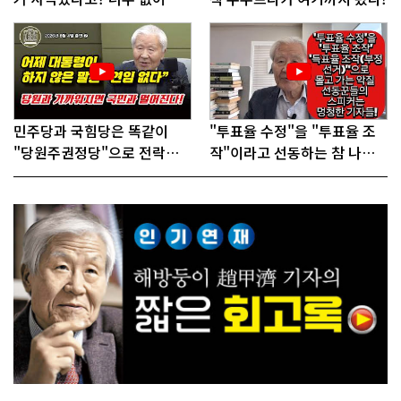
인다"
민주당과 국힘당은 똑같이
"투표율 수정"을 "투표율 조
"당원주권정당"으로 전락했
작"이라고 선동하는 참 나쁜
다!
사람들!