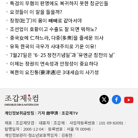
특검의 무혐의 판명에도 복귀하지 못한 참군인들
요것들이 이 말을 들을까?
장정(壯丁)의 몸이 빼빼로 같아서야
조선업이 호황이고 수출도 잘 되면 뭐하노?
중국女에 仁하느라, 다중(多衆)을 줄세운 의사
유독 한국의 극우가 사대주의로 기운 이유!
7월27일은 '6·25 정전기념일'과 '유엔군 참전의 날'
이제는 정권의 연속성과 안정성이 중요하다
북한의 요진통(要津通)은 3대세습의 사기성
개인정보취급방침
기자 趙甲濟
조갑제TV
제호 : 조갑제닷컴
대표자 : 조갑제
사업자등록번호 : 101-09-63091
발행일자 : 2005-12-04
등록번호 : 서울 아 00945
개인정보관리·청소년보호책임자 : 김동현