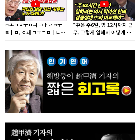
ㅂㅗㄱㅅㅜㅇㅢ ㅋㅏㄹㅂㅜ
"中은 주6일, 밤 12시까지 근
ㄹㅣㅁ, ㅇㅙ ㄱㅜㄱㅁㅣㄴㄷ
무. 그렇게 일해서 어떻게 경
ㅡㄹㅇㅣ ㄷㅏㅇㅎㅐㅇㅑ ㅎ
쟁하냐 반문하더라"
ㅏㄴㅏ?