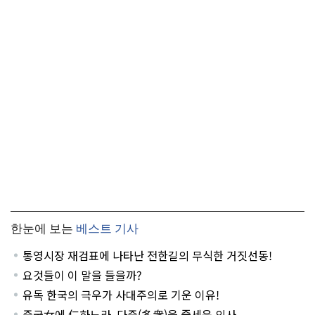
한눈에 보는
베스트 기사
통영시장 재검표에 나타난 전한길의 무식한 거짓선동!
요것들이 이 말을 들을까?
유독 한국의 극우가 사대주의로 기운 이유!
중국女에 仁하느라, 다중(多衆)을 줄세운 의사