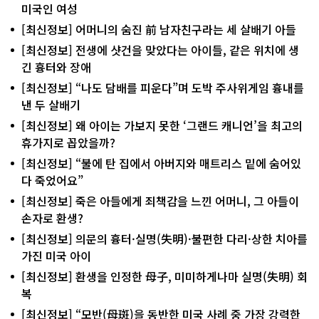
미국인 여성
[최신정보] 어머니의 숨진 前 남자친구라는 세 살배기 아들
[최신정보] 전생에 샷건을 맞았다는 아이들, 같은 위치에 생
긴 흉터와 장애
[최신정보] “나도 담배를 피운다”며 도박 주사위게임 흉내를
낸 두 살배기
[최신정보] 왜 아이는 가보지 못한 ‘그랜드 캐니언’을 최고의
휴가지로 꼽았을까?
[최신정보] “불에 탄 집에서 아버지와 매트리스 밑에 숨어있
다 죽었어요”
[최신정보] 죽은 아들에게 죄책감을 느낀 어머니, 그 아들이
손자로 환생?
[최신정보] 의문의 흉터·실명(失明)·불편한 다리·상한 치아를
가진 미국 아이
[최신정보] 환생을 인정한 母子, 미미하게나마 실명(失明) 회
복
[최신정보] “모반(母斑)을 동반한 미국 사례 중 가장 강력한