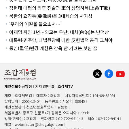
김현태 대령의 최후 진술과 軍의 상명하복(上命下服)
북한의 요진통(要津通)은 3대세습의 사기성
'우리의 애원을 들으소서…'
이재명 취임 1년…외교는 무난, 내치(內治)는 난맥상
대통령·민주당, 대법원장에 대한 反헌법적 공격 그쳐야
중임(重任)변경 개헌은 감옥 안 가려는 헛된 꿈
개인정보취급방침
기자 趙甲濟
조갑제TV
제호 : 조갑제닷컴
대표자 : 조갑제
사업자등록번호 : 101-09-63091
발행일자 : 2005-12-04
등록번호 : 서울 아 00945
개인정보관리·청소년보호책임자 : 김동현
서울특별시 종로구 신문로1가 광화문 오피시아 1729호
발행·편집인 : 조갑제
전화번호 : 02-722-9411~3
팩스 : 02-722-9414
메일 : webmaster@chogabje.com