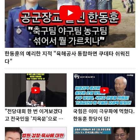
한동훈의 예리한 지적 "육해공사 통합하면 쿠데타 쉬워진
다"
"전당대회 한 번 이겨보겠다
국힘은 이미 극우파에 먹혔다.
고 전국민을 '지옥문'으로 밀
한동훈 창당이 답!
어!"