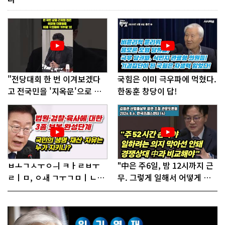
"전당대회 한 번 이겨보겠다
국힘은 이미 극우파에 먹혔다.
고 전국민을 '지옥문'으로 밀
한동훈 창당이 답!
어!"
ㅂㅗㄱㅅㅜㅇㅢ ㅋㅏㄹㅂㅜ
"中은 주6일, 밤 12시까지 근
ㄹㅣㅁ, ㅇㅙ ㄱㅜㄱㅁㅣㄴㄷ
무. 그렇게 일해서 어떻게 경
ㅡㄹㅇㅣ ㄷㅏㅇㅎㅐㅇㅑ ㅎ
쟁하냐 반문하더라"
ㅏㄴㅏ?