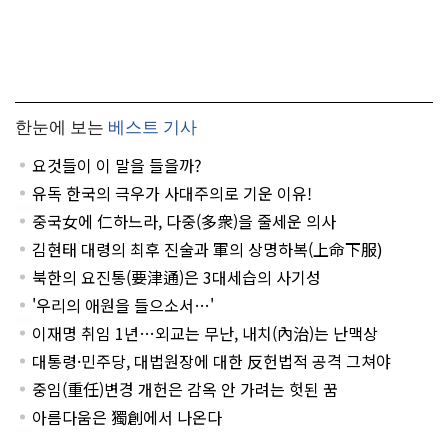
한눈에 보는
베스트 기사
요것들이 이 말을 들을까?
유독 한국의 극우가 사대주의로 기운 이유!
중국女에 仁하느라, 다중(多衆)을 줄세운 의사
김현태 대령의 최후 진술과 軍의 상명하복(上命下服)
북한의 요진통(要津通)은 3대세습의 사기성
'우리의 애원을 들으소서…'
이재명 취임 1년…외교는 무난, 내치(內治)는 난맥상
대통령·민주당, 대법원장에 대한 反헌법적 공격 그쳐야
중임(重任)변경 개헌은 감옥 안 가려는 헛된 꿈
아름다움은 獨創에서 나온다