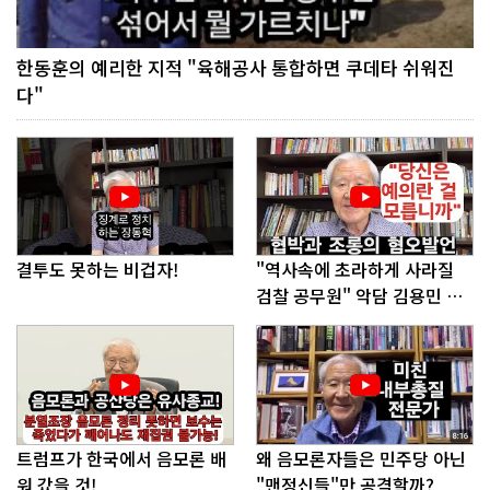
한동훈의 예리한 지적 "육해공사 통합하면 쿠데타 쉬워진
다"
결투도 못하는 비겁자!
"역사속에 초라하게 사라질
검찰 공무원" 악담 김용민 의
원에게!
트럼프가 한국에서 음모론 배
왜 음모론자들은 민주당 아닌
워 갔을 것!
"맨정신들"만 공격할까?