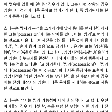
마 뱃속에 있을 때 일어난 경우가 있다. 그는 이런 상황의 경우
영혼이나 정신이 다른 육체로 넘어가게 된다, 즉 빙의된다는 분
석이 종종 나온다고 했다.
스티븐슨 박사의 분석을 소개하기에 앞서 용어를 먼저 설명하자
면 그는 ‘possession’이라는 단어를 썼다. 이는 ‘빙의’로 번역되
는 것으로 나온다. 국어사전은 빙의를 ‘다른 것에 몸이나 마음을
기댐’, ‘영혼이 옮겨 붙음’으로 정의한다. 유의어로는 ‘강신(降
神)’, ‘접신(接神)’ 등이 있다고 한다. 영영사전(英英辭典)은 ‘(악
한 영혼이) 누군가를 완전히 지배하며 이들의 말과 행동에서 그
렇다는 점을 드러낸다’고 정의한다. ‘빙의(possession)’나 ‘빙의
되다(possessed)’는 미국 공포영화에 자주 등장하는 표현이다.
영영사전은 ‘악한 영혼’이라는 부연 설명을 달아놨지만 이 경우
에는 전생 대상자의 영혼이 다른 육체를 지배하는 뜻으로 사용
된 것으로 보인다.
스티븐슨 박사는 빙의 가능성에 대해 회의적이라고 했다. 우선
아이들의 경우 네다섯 살, 혹은 여덟 살 무렵이 되면 거의 다 전
생의 기억을 잃게 된다. 빙의됐다고 한다면 평생 기억이 남아있