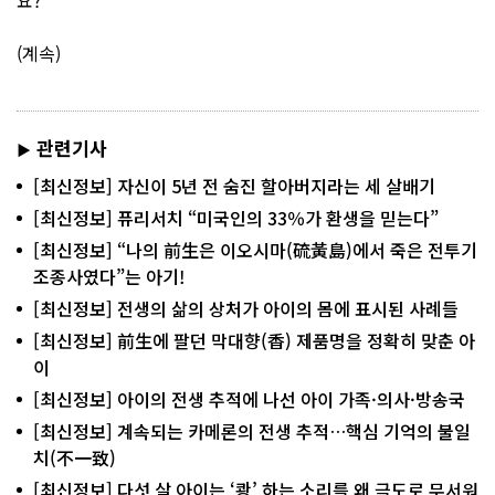
(계속)
관련기사
▶
[최신정보] 자신이 5년 전 숨진 할아버지라는 세 살배기
[최신정보] 퓨리서치 “미국인의 33％가 환생을 믿는다”
[최신정보] “나의 前生은 이오시마(硫黃島)에서 죽은 전투기
조종사였다”는 아기!
[최신정보] 전생의 삶의 상처가 아이의 몸에 표시된 사례들
[최신정보] 前生에 팔던 막대향(香) 제품명을 정확히 맞춘 아
이
[최신정보] 아이의 전생 추적에 나선 아이 가족·의사·방송국
[최신정보] 계속되는 카메론의 전생 추적…핵심 기억의 불일
치(不一致)
[최신정보] 다섯 살 아이는 ‘쾅’ 하는 소리를 왜 극도로 무서워