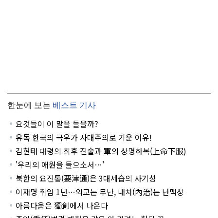
한눈에 보는
베스트 기사
요것들이 이 말을 들을까?
유독 한국의 극우가 사대주의로 기운 이유!
김현태 대령의 최후 진술과 軍의 상명하복(上命下服)
'우리의 애원을 들으소서…'
북한의 요진통(要津通)은 3대세습의 사기성
이재명 취임 1년…외교는 무난, 내치(內治)는 난맥상
아름다움은 獨創에서 나온다