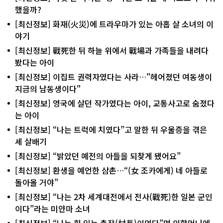
했을까?
[최신정보] 화재(火災)에 트라우마가 있는 아홉 살 소녀의 이
야기
[최신정보] 戰死한 뒤 하늘 위에서 戰場과 가족들을 내려다
봤다는 아이
[최신정보] 이집트 권력자였다는 사라…"헤어졌던 여동생이
지금의 남동생이다"
[최신정보] 영국에 살던 작가였다는 아이, 교통사고로 숨졌다
는 아이
[최신정보] “나는 트럭에 치였다”고 말한 뒤 우울증을 겪은
세 살배기
[최신정보] “밝았던 예전의 아들을 되찾게 됐어요”
[최신정보] 환생을 예언한 삼촌…“(女 조카에게) 네 아들로
돌아올 거야”
[최신정보] “나는 2차 세계대전에서 전사(戰死)한 일본 군인
이다”라는 미얀마 소녀
[최신정보] “나는 힘 있는 촌장(村長)이었다”며 외할머니에