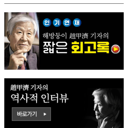
ㅡㄹㅇㅣ ㄷㅏㅇㅎㅐㅇㅑ ㅎ
쟁하냐 반문하더라"
ㅏㄴㅏ?