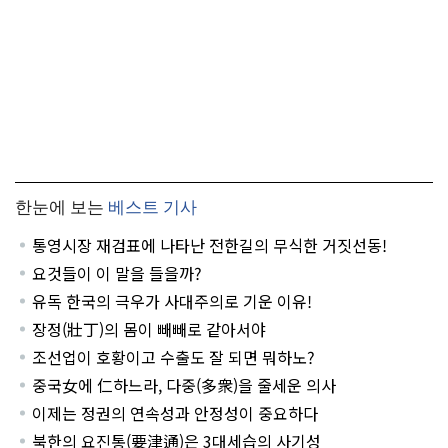
한눈에 보는
베스트 기사
통영시장 재검표에 나타난 전한길의 무식한 거짓선동!
요것들이 이 말을 들을까?
유독 한국의 극우가 사대주의로 기운 이유!
장정(壯丁)의 몸이 빼빼로 같아서야
조선업이 호황이고 수출도 잘 되면 뭐하노?
중국女에 仁하느라, 다중(多衆)을 줄세운 의사
이제는 정권의 연속성과 안정성이 중요하다
북한의 요진통(要津通)은 3대세습의 사기성