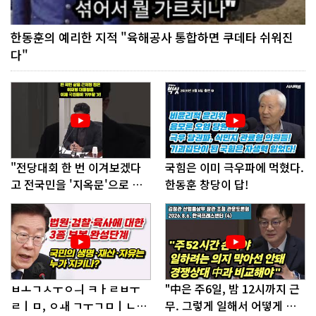
한동훈의 예리한 지적 "육해공사 통합하면 쿠데타 쉬워진
다"
"전당대회 한 번 이겨보겠다
국힘은 이미 극우파에 먹혔다.
고 전국민을 '지옥문'으로 밀
한동훈 창당이 답!
어!"
ㅂㅗㄱㅅㅜㅇㅢ ㅋㅏㄹㅂㅜ
"中은 주6일, 밤 12시까지 근
ㄹㅣㅁ, ㅇㅙ ㄱㅜㄱㅁㅣㄴㄷ
무. 그렇게 일해서 어떻게 경