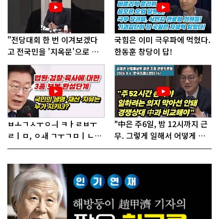
"전당대회 한 번 이겨보겠다
국힘은 이미 극우파에 먹혔다.
고 전국민을 '지옥문'으로 밀
한동훈 창당이 답!
어!"
ㅂㅗㄱㅅㅜㅇㅢ ㅋㅏㄹㅂㅜ
"中은 주6일, 밤 12시까지 근
ㄹㅣㅁ, ㅇㅙ ㄱㅜㄱㅁㅣㄴㄷ
무. 그렇게 일해서 어떻게 경
ㅡㄹㅇㅣ ㄷㅏㅇㅎㅐㅇㅑ ㅎ
쟁하냐 반문하더라"
ㅏㄴㅏ?