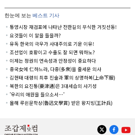
한눈에 보는
베스트 기사
통영시장 재검표에 나타난 전한길의 무식한 거짓선동!
요것들이 이 말을 들을까?
유독 한국의 극우가 사대주의로 기운 이유!
조선업이 호황이고 수출도 잘 되면 뭐하노?
이제는 정권의 연속성과 안정성이 중요하다
중국女에 仁하느라, 다중(多衆)을 줄세운 의사
김현태 대령의 최후 진술과 軍의 상명하복(上命下服)
북한의 요진통(要津通)은 3대세습의 사기성
'우리의 애원을 들으소서…'
올해 루쉰문학상(魯迅文學賞) 받은 왕지빙(王計兵)