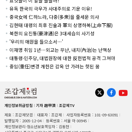
요것들이 이 말을 들을까?
유독 한국의 극우가 사대주의로 기운 이유!
중국女에 仁하느라, 다중(多衆)을 줄세운 의사
김현태 대령의 최후 진술과 軍의 상명하복(上命下服)
북한의 요진통(要津通)은 3대세습의 사기성
'우리의 애원을 들으소서…'
이재명 취임 1년…외교는 무난, 내치(內治)는 난맥상
대통령·민주당, 대법원장에 대한 反헌법적 공격 그쳐야
중임(重任)변경 개헌은 감옥 안 가려는 헛된 꿈
개인정보취급방침
기자 趙甲濟
조갑제TV
제호 : 조갑제닷컴
대표자 : 조갑제
사업자등록번호 : 101-09-63091
발행일자 : 2005-12-04
등록번호 : 서울 아 00945
개인정보관리·청소년보호책임자 : 김동현