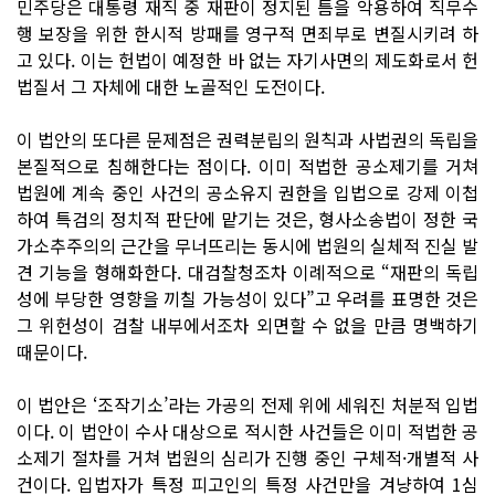
민주당은 대통령 재직 중 재판이 정지된 틈을 악용하여 직무수
행 보장을 위한 한시적 방패를 영구적 면죄부로 변질시키려 하
고 있다. 이는 헌법이 예정한 바 없는 자기사면의 제도화로서 헌
법질서 그 자체에 대한 노골적인 도전이다.
이 법안의 또다른 문제점은 권력분립의 원칙과 사법권의 독립을
본질적으로 침해한다는 점이다. 이미 적법한 공소제기를 거쳐
법원에 계속 중인 사건의 공소유지 권한을 입법으로 강제 이첩
하여 특검의 정치적 판단에 맡기는 것은, 형사소송법이 정한 국
가소추주의의 근간을 무너뜨리는 동시에 법원의 실체적 진실 발
견 기능을 형해화한다. 대검찰청조차 이례적으로 “재판의 독립
성에 부당한 영향을 끼칠 가능성이 있다”고 우려를 표명한 것은
그 위헌성이 검찰 내부에서조차 외면할 수 없을 만큼 명백하기
때문이다.
이 법안은 ‘조작기소’라는 가공의 전제 위에 세워진 처분적 입법
이다. 이 법안이 수사 대상으로 적시한 사건들은 이미 적법한 공
소제기 절차를 거쳐 법원의 심리가 진행 중인 구체적·개별적 사
건이다. 입법자가 특정 피고인의 특정 사건만을 겨냥하여 1심