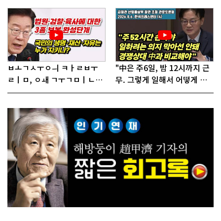
어!"
ㅂㅗㄱㅅㅜㅇㅢ ㅋㅏㄹㅂㅜ
"中은 주6일, 밤 12시까지 근
ㄹㅣㅁ, ㅇㅙ ㄱㅜㄱㅁㅣㄴㄷ
무. 그렇게 일해서 어떻게 경
ㅡㄹㅇㅣ ㄷㅏㅇㅎㅐㅇㅑ ㅎ
쟁하냐 반문하더라"
ㅏㄴㅏ?