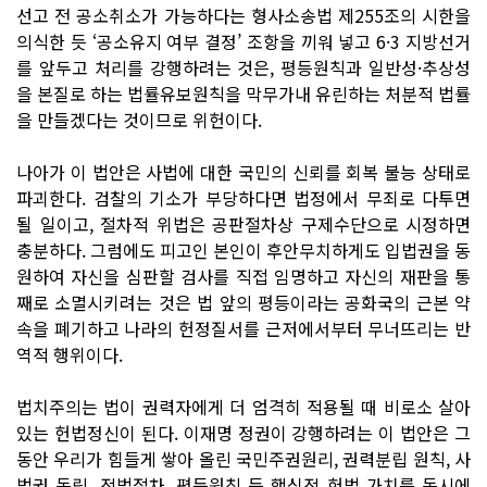
선고 전 공소취소가 가능하다는 형사소송법 제255조의 시한을
의식한 듯 ‘공소유지 여부 결정’ 조항을 끼워 넣고 6·3 지방선거
를 앞두고 처리를 강행하려는 것은, 평등원칙과 일반성·추상성
을 본질로 하는 법률유보원칙을 막무가내 유린하는 처분적 법률
을 만들겠다는 것이므로 위헌이다.
나아가 이 법안은 사법에 대한 국민의 신뢰를 회복 불능 상태로
파괴한다. 검찰의 기소가 부당하다면 법정에서 무죄로 다투면
될 일이고, 절차적 위법은 공판절차상 구제수단으로 시정하면
충분하다. 그럼에도 피고인 본인이 후안무치하게도 입법권을 동
원하여 자신을 심판할 검사를 직접 임명하고 자신의 재판을 통
째로 소멸시키려는 것은 법 앞의 평등이라는 공화국의 근본 약
속을 폐기하고 나라의 헌정질서를 근저에서부터 무너뜨리는 반
역적 행위이다.
법치주의는 법이 권력자에게 더 엄격히 적용될 때 비로소 살아
있는 헌법정신이 된다. 이재명 정권이 강행하려는 이 법안은 그
동안 우리가 힘들게 쌓아 올린 국민주권원리, 권력분립 원칙, 사
법권 독립, 적법절차, 평등원칙 등 핵심적 헌법 가치를 동시에