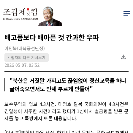
배고픔보다 배아픈 것 간과한 우파
이민복(대북풍선단장)
필자의 다른 기사보기
▶
2026-05-07, 03:52
"북한은 거짓말 가지고도 끊임없이 정신교육을 하니
굶어죽으면서도 만세 부르게 만들어"
보수우익의 업보 4.3사건. 태영호 탈북 국회의원이 4·3사건은
김일성이 사주한 사건이라고 했다가 1심에서 벌금형을 받은 문
제를 놓고 톡방에서 토론 내용입니다.
[이민복]표현의 자유 세상, 하지만 이런 문제는 문화 공보처에서