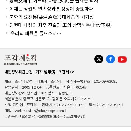
중국女에 仁하느라, 다중(多衆)을 줄세운 의사
이제는 정권의 연속성과 안정성이 중요하다
북한의 요진통(要津通)은 3대세습의 사기성
김현태 대령의 최후 진술과 軍의 상명하복(上命下服)
'우리의 애원을 들으소서…'
개인정보취급방침
기자 趙甲濟
조갑제TV
제호 : 조갑제닷컴
대표자 : 조갑제
사업자등록번호 : 101-09-63091
발행일자 : 2005-12-04
등록번호 : 서울 아 00945
개인정보관리·청소년보호책임자 : 김동현
서울특별시 종로구 신문로1가 광화문 오피시아 1729호
발행·편집인 : 조갑제
전화번호 : 02-722-9411~3
팩스 : 02-722-9414
메일 : webmaster@chogabje.com
국민은행 360101-04-065553(예금주 : 조갑제닷컴)