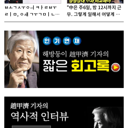
ㅂㅗㄱㅅㅜㅇㅢ ㅋㅏㄹㅂㅜ
"中은 주6일, 밤 12시까지 근
ㄹㅣㅁ, ㅇㅙ ㄱㅜㄱㅁㅣㄴㄷ
무. 그렇게 일해서 어떻게 경
ㅡㄹㅇㅣ ㄷㅏㅇㅎㅐㅇㅑ ㅎ
쟁하냐 반문하더라"
ㅏㄴㅏ?