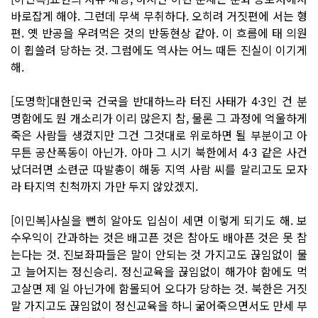
바로잡게 해야. 그런데 무색 무취하다. 오히려 거짓편에 서는 형
편. 옛 반공을 우려먹은 것의 반동현상 같아. 이 흐름에 태 의원
이 휩쓸려 당하는 것. 그럼에도 역사는 어느 때든 진실이 이기게
해.
[도명학]대한민국 건국을 반대하느라 터진 사태가 4·3인 건 분
명함에도 뭔 개소리가 이리 많은지 참, 물론 그 과정에 억울하게
죽은 사람들 생겼지만 그건 그것대로 위로하면 될 부분이고 아
무튼 공산폭동이 아닌가. 아마 그 시기 북한에서 4·3 같은 사건
났더러면 소련군 따발총이 해동 지역 사람 씨를 말리고도 모자
라 타지역 친척까지 가만 두지 않았겠지.
[이민복]사실을 뻔히 알아도 입심이 세면 이렇게 되기도 해. 보
수우익이 간과하는 것은 배고픈 것은 참아도 배아픈 것은 못 참
는다는 것. 진보좌파들은 말이 안되는 것 가지고도 끊임없이 물
고 늘어지는 정신승리. 정신교육을 끊임없이 해가야 함에도 먹
고살면 제 일 아닌가에 함몰되어 오다가 당하는 것. 북한은 거짓
말 가지고도 끊임없이 정신교육을 하니 굶어죽으면서도 만세 부