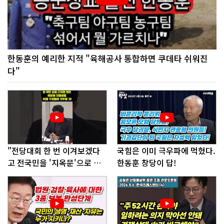
한동훈의 예리한 지적 "육해공사 통합하면 쿠데타 쉬워진
다"
"전당대회 한 번 이겨보겠다
국힘은 이미 극우파에 먹혔다.
고 전국민을 '지옥문'으로 밀
한동훈 창당이 답!
어!"